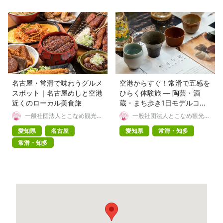
名古屋・常滑で味わうグルメ
空港からすぐ！常滑で五感を
スポット｜名古屋めしと空港
ひらく体験旅 ― 陶芸・酒
近くのローカル美食旅
蔵・まち歩き1日モデルコー
ス
一般社団法人とこなめ観光協
一般社団法人とこなめ観光協
会
会
愛知県
名古屋
愛知県
常滑・知多
常滑・知多