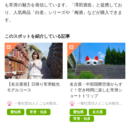
も常滑の魅力を発信しています。「澤田酒造」と提携してお
り、人気商品「白老」シリーズや「梅酒」などが購入できま
す。
このスポットを紹介している記事
【名古屋発】日帰り常滑観光
名古屋・中部国際空港からす
モデルコース
ぐ！空き時間に楽しむ常滑シ
ョートトリップ
一般社団法人とこなめ観光協
一般社団法人とこなめ観光協
会
会
愛知県
常滑・知多
愛知県
名古屋
常滑・知多