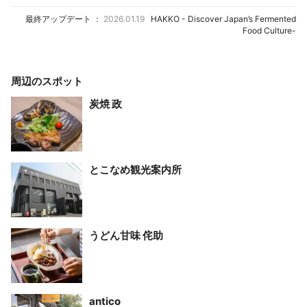
最終アップデート ：
2026.01.19
HAKKO - Discover Japan’s Fermented
Food Culture-
周辺のスポット
炭焼 政
とこなめ観光案内所
うどん甘味 侘助
antico