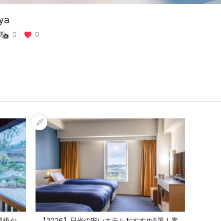
ya
0
0
星級か
【2026】日光の安いホテルおすすめ5選！素