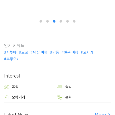
인기 키워드
시부야
도쿄
덕질 여행
단풍
일본 여행
오사카
후쿠오카
Interest
음식
숙박
오락거리
문화
Latest News
More