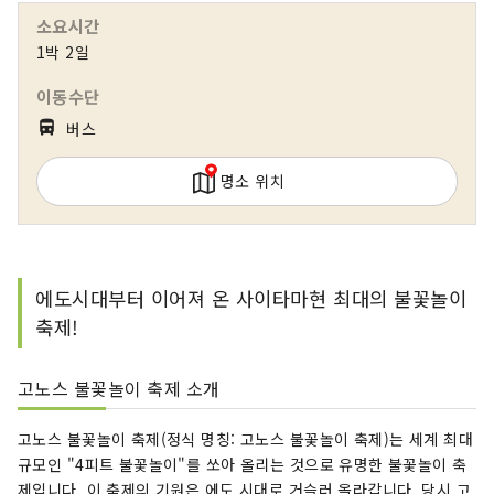
유명 불꽃놀이를 둘러싼 투어나, 도쿄에서의 독특한
소요시간
체험 프로그램이 인기.겨울은 나가노·니가타의 인
1박 2일
기 스키장에, 관동발의 버스로 가는 올 인클루시브
의 스키 투어를 준비하고 있습니다! 「조금 특별한
이동수단
일본의 여행을 하고 싶다」 그런 분에게 딱 맞는 플
directions_bus_filled
버스
랜을, 우리가 제안합니다.
명소 위치
에도시대부터 이어져 온 사이타마현 최대의 불꽃놀이
축제!
고노스 불꽃놀이 축제 소개
고노스 불꽃놀이 축제(정식 명칭: 고노스 불꽃놀이 축제)는 세계 최대
규모인 "4피트 불꽃놀이"를 쏘아 올리는 것으로 유명한 불꽃놀이 축
제입니다. 이 축제의 기원은 에도 시대로 거슬러 올라갑니다. 당시 고