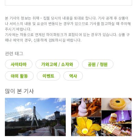
우리는 간토 지역을 중심으로 스키, 불꽃 놀이, 체험
계획 등 계절별 매력을 즐길 수 있는 다채로운 여행
서비스를 제공하고 있습니다. 여름은 일본 각지의
본 기사의 정보는 취재・집필 당시의 내용을 토대로 합니다. 기사 공개 후 상품이
유명 불꽃놀이를 둘러싼 투어나, 도쿄에서의 독특한
나 서비스의 내용 및 요금이 변동되는 경우가 있으므로 기사를 참고하실 때 주의해
체험 프로그램이 인기.겨울은 나가노·니가타의 인
주시기 바랍니다.
기사에는 자동으로 연계된 하이퍼링크가 포함되어 있는 경우가 있습니다. 상품 구
기 스키장에, 관동발의 버스로 가는 올 인클루시브
매나 예약의 경우, 신중하게 검토하시길 바랍니다.
의 스키 투어를 준비하고 있습니다! 「조금 특별한
일본의 여행을 하고 싶다」 그런 분에게 딱 맞는 플
관련 태그
랜을, 우리가 제안합니다.
사이타마
가와고에 / 소자와
공원 / 정원
야외 활동
이벤트
역사
많이 본 기사