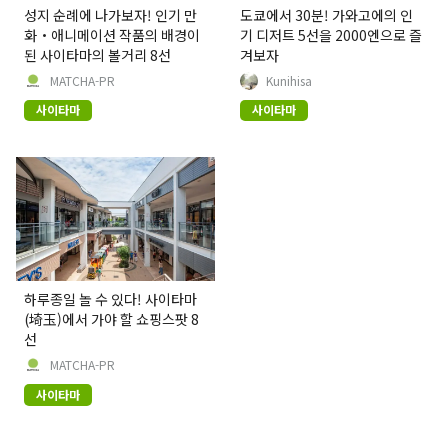
성지 순례에 나가보자! 인기 만
도쿄에서 30분! 가와고에의 인
화・애니메이션 작품의 배경이
기 디저트 5선을 2000엔으로 즐
된 사이타마의 볼거리 8선
겨보자
MATCHA-PR
Kunihisa
사이타마
사이타마
하루종일 놀 수 있다! 사이타마
(埼玉)에서 가야 할 쇼핑스팟 8
선
MATCHA-PR
사이타마