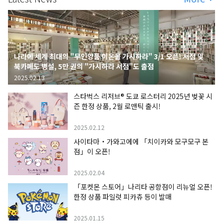
나라에 세계 최대의 "무인양품 이온몰 가시하라" 3/1 오픈! 서점 및
북카페도 병설, 5만 권의 "가시하라 서점"도 출점
2025.02.13
스타벅스 리저브® 도쿄 로스터리 2025년 벚꽃 시
즌 한정 상품, 2월 로맨틱 출시!
2025.02.12
사이타마・가와고에에 「치이카와 모구모구 본
점」이 오픈!
2025.02.04
「포켓몬 스토어」나리타 공항점이 리뉴얼 오픈!
한정 상품 파일럿 피카츄 등이 발매
2025.01.15