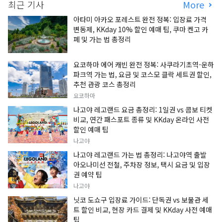
최근 기사
More
아타미 아카오 포레스트 완전 정복: 입장료 가격
변동제, KKday 10% 할인 예매 팁, 쿠마 켄고 카
페 및 가는 법 총정리
요코하마 에어 캐빈 완전 정복: 사쿠라기초역-운하
파크역 가는 법, 요금 및 코스모 클락 세트권 할인,
추천 관광 코스 총정리
요코하마
나고야 레고랜드 요금 총정리: 1일권 vs 콤보 티켓
비교, 연간 패스포트 종류 및 KKday 온라인 사전
할인 예매 팁
나고야
나고야 레고랜드 가는 법 총정리: 나고야역 출발
아오나미선 전철, 주차장 정보, 택시 요금 및 입장
권 예약 팁
나고야
닛코 도쇼구 입장료 가이드: 단독권 vs 보물관 세
트 할인 비교, 현장 카드 결제 및 KKday 사전 예매
팁