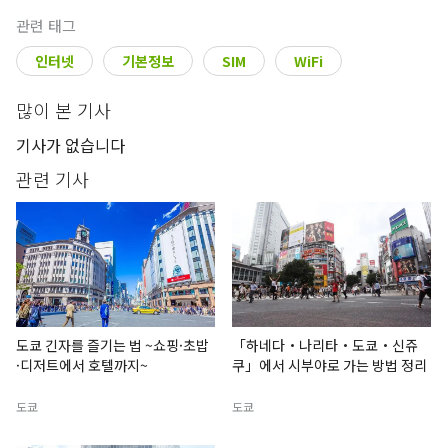
관련 태그
인터넷
기본정보
SIM
WiFi
많이 본 기사
기사가 없습니다
관련 기사
도쿄 긴자를 즐기는 법 ~쇼핑·초밥
「하네다・나리타・도쿄・신쥬
·디저트에서 호텔까지~
쿠」에서 시부야로 가는 방법 정리
도쿄
도쿄