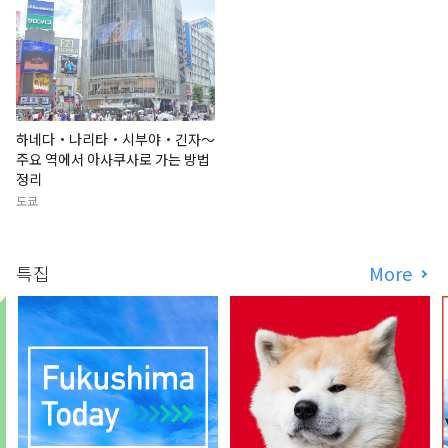
하네다・나리타・시부야・긴자〜
주요 역에서 아사쿠사로 가는 방법
정리
도쿄
특집
More