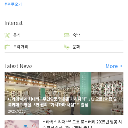
후쿠오카
Interest
음식
숙박
오락거리
문화
Latest News
More
나라에 세계 최대의 "무인양품 이온몰 가시하라" 3/1 오픈! 서점 및
북카페도 병설, 5만 권의 "가시하라 서점"도 출점
2025.02.13
스타벅스 리저브® 도쿄 로스터리 2025년 벚꽃 시
즌 한정 상품, 2월 로맨틱 출시!