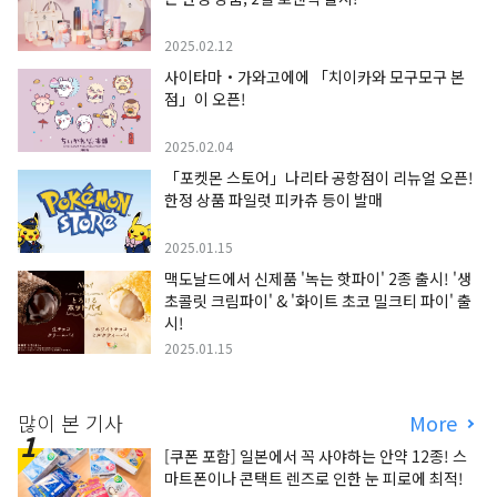
2025.02.12
사이타마・가와고에에 「치이카와 모구모구 본
점」이 오픈!
2025.02.04
「포켓몬 스토어」나리타 공항점이 리뉴얼 오픈!
한정 상품 파일럿 피카츄 등이 발매
2025.01.15
맥도날드에서 신제품 '녹는 핫파이' 2종 출시! '생
초콜릿 크림파이' & '화이트 초코 밀크티 파이' 출
시!
2025.01.15
많이 본 기사
More
[쿠폰 포함] 일본에서 꼭 사야하는 안약 12종! 스
마트폰이나 콘택트 렌즈로 인한 눈 피로에 최적!