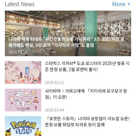
Latest News
More
나라에 세계 최대의 "무인양품 이온몰 가시하라" 3/1 오픈! 서점 및
북카페도 병설, 5만 권의 "가시하라 서점"도 출점
2025.02.13
스타벅스 리저브® 도쿄 로스터리 2025년 벚꽃 시
즌 한정 상품, 2월 로맨틱 출시!
2025.02.12
사이타마・가와고에에 「치이카와 모구모구 본
점」이 오픈!
2025.02.04
「포켓몬 스토어」나리타 공항점이 리뉴얼 오픈!
한정 상품 파일럿 피카츄 등이 발매