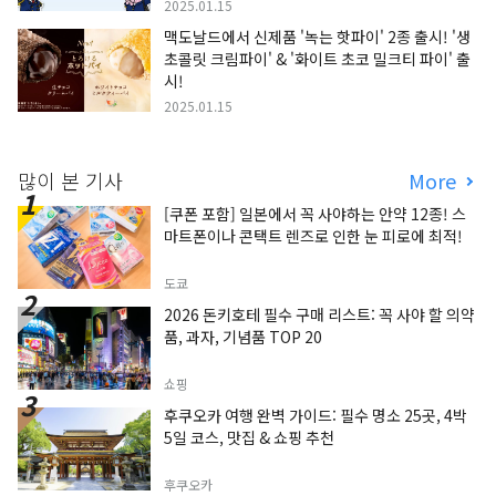
2025.01.15
맥도날드에서 신제품 '녹는 핫파이' 2종 출시! '생
초콜릿 크림파이' & '화이트 초코 밀크티 파이' 출
시!
2025.01.15
많이 본 기사
More
[쿠폰 포함] 일본에서 꼭 사야하는 안약 12종! 스
마트폰이나 콘택트 렌즈로 인한 눈 피로에 최적!
도쿄
2026 돈키호테 필수 구매 리스트: 꼭 사야 할 의약
품, 과자, 기념품 TOP 20
쇼핑
후쿠오카 여행 완벽 가이드: 필수 명소 25곳, 4박
5일 코스, 맛집 & 쇼핑 추천
후쿠오카