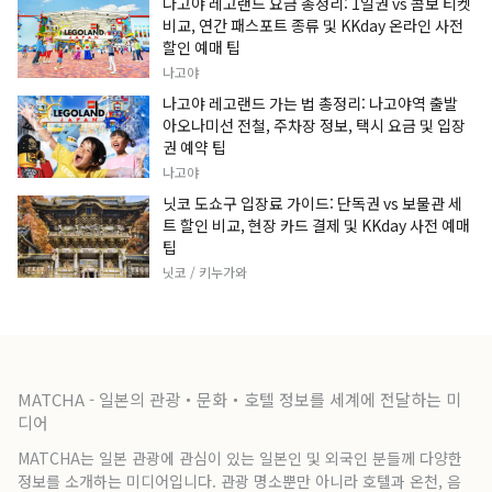
나고야 레고랜드 요금 총정리: 1일권 vs 콤보 티켓
비교, 연간 패스포트 종류 및 KKday 온라인 사전
할인 예매 팁
나고야
나고야 레고랜드 가는 법 총정리: 나고야역 출발
아오나미선 전철, 주차장 정보, 택시 요금 및 입장
권 예약 팁
나고야
닛코 도쇼구 입장료 가이드: 단독권 vs 보물관 세
트 할인 비교, 현장 카드 결제 및 KKday 사전 예매
팁
닛코 / 키누가와
MATCHA - 일본의 관광・문화・호텔 정보를 세계에 전달하는 미
디어
MATCHA는 일본 관광에 관심이 있는 일본인 및 외국인 분들께 다양한
정보를 소개하는 미디어입니다. 관광 명소뿐만 아니라 호텔과 온천, 음