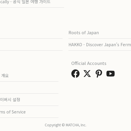
ocally - 공식 일본 여행 가이드
Roots of Japan
HAKKO - Discover Japan’s Ferm
Official Accounts
 개요
이버시 설정
ms of Service
Copyright © MATCHA, Inc.