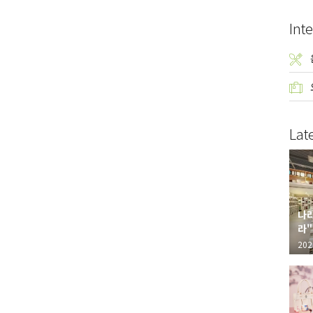
Inte
Lat
나라
라"
"가
202