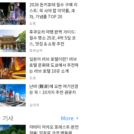
2026 돈키호테 필수 구매 리
스트: 꼭 사야 할 의약품, 과
자, 기념품 TOP 20
쇼핑
후쿠오카 여행 완벽 가이드:
필수 명소 25곳, 4박 5일 코
스, 맛집 & 쇼핑 추천
후쿠오카
일본의 러브 호텔이란? 러브
호텔 문화와 도쿄에서 추천하
는 러브 호텔 10곳 소개
도쿄
난바 (難波)에 오면 여기만큼
은 꼭！10가지 추천 관광지
오사카
 기사
More
아타미 아카오 포레스트 완전
정복: 입장료 가격 변동제,