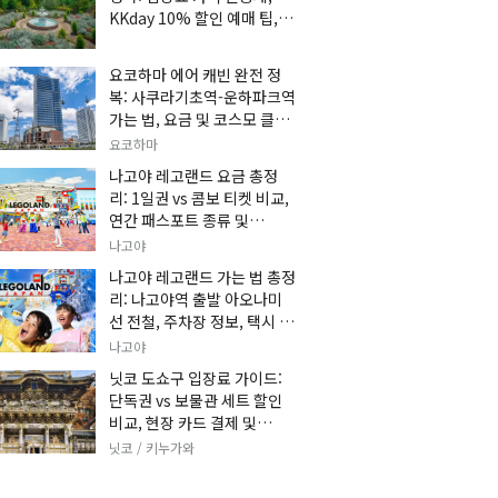
KKday 10% 할인 예매 팁, 쿠
마 켄고 카페 및 가는 법 총정
리
요코하마 에어 캐빈 완전 정
복: 사쿠라기초역-운하파크역
가는 법, 요금 및 코스모 클락
세트권 할인, 추천 관광 코스
요코하마
총정리
나고야 레고랜드 요금 총정
리: 1일권 vs 콤보 티켓 비교,
연간 패스포트 종류 및
KKday 온라인 사전 할인 예
나고야
매 팁
나고야 레고랜드 가는 법 총정
리: 나고야역 출발 아오나미
선 전철, 주차장 정보, 택시 요
금 및 입장권 예약 팁
나고야
닛코 도쇼구 입장료 가이드:
단독권 vs 보물관 세트 할인
비교, 현장 카드 결제 및
KKday 사전 예매 팁
닛코 / 키누가와