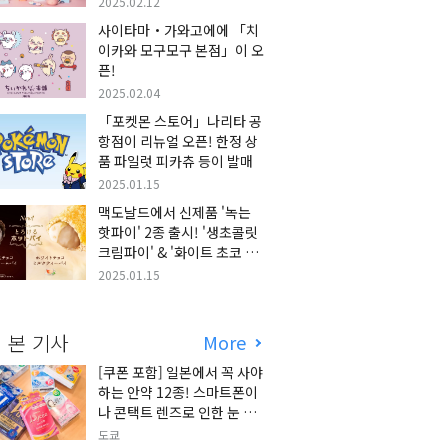
2025.02.12
사이타마・가와고에에 「치
이카와 모구모구 본점」이 오
픈!
2025.02.04
「포켓몬 스토어」나리타 공
항점이 리뉴얼 오픈! 한정 상
품 파일럿 피카츄 등이 발매
2025.01.15
맥도날드에서 신제품 '녹는
핫파이' 2종 출시! '생초콜릿
크림파이' & '화이트 초코 밀
크티 파이' 출시!
2025.01.15
 본 기사
More
[쿠폰 포함] 일본에서 꼭 사야
하는 안약 12종! 스마트폰이
나 콘택트 렌즈로 인한 눈 피
로에 최적!
도쿄