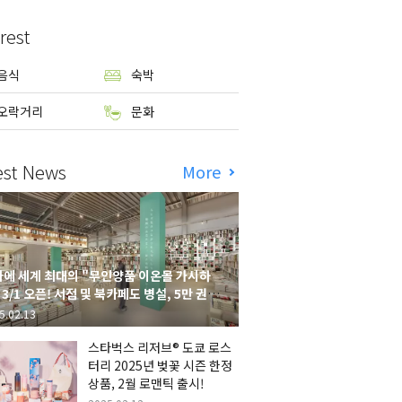
rest
음식
숙박
오락거리
문화
est News
More
에 세계 최대의 "무인양품 이온몰 가시하
 3/1 오픈! 서점 및 북카페도 병설, 5만 권의
시하라 서점"도 출점
5.02.13
스타벅스 리저브® 도쿄 로스
터리 2025년 벚꽃 시즌 한정
상품, 2월 로맨틱 출시!