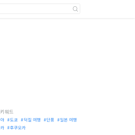
 키워드
부야
도쿄
덕질 여행
단풍
일본 여행
사카
후쿠오카