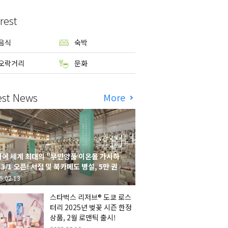
rest
음식
숙박
오락거리
문화
est News
More
에 세계 최대의 "무인양품 이온몰 가시하
 3/1 오픈! 서점 및 북카페도 병설, 5만 권의
시하라 서점"도 출점
5.02.13
스타벅스 리저브® 도쿄 로스
터리 2025년 벚꽃 시즌 한정
상품, 2월 로맨틱 출시!