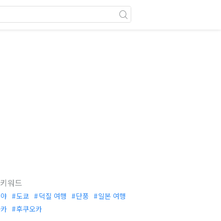
 키워드
부야
도쿄
덕질 여행
단풍
일본 여행
사카
후쿠오카