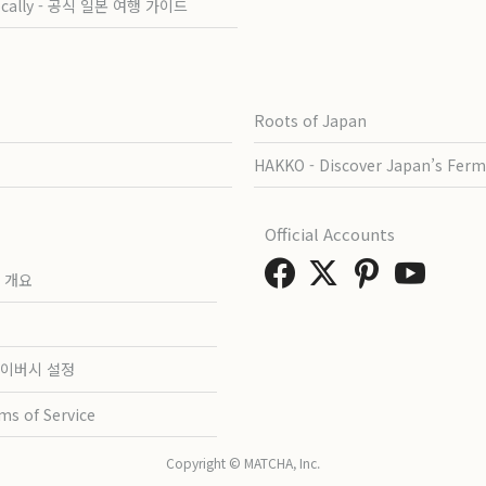
ocally - 공식 일본 여행 가이드
Roots of Japan
HAKKO - Discover Japan’s Ferm
Official Accounts
 개요
이버시 설정
ms of Service
Copyright © MATCHA, Inc.