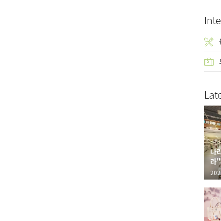
Inte
Lat
나라
라"
"가
202