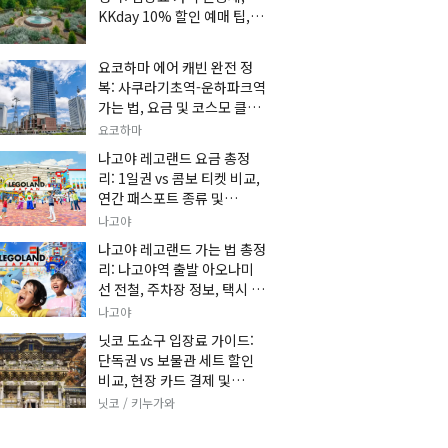
KKday 10% 할인 예매 팁, 쿠
마 켄고 카페 및 가는 법 총정
리
요코하마 에어 캐빈 완전 정
복: 사쿠라기초역-운하파크역
가는 법, 요금 및 코스모 클락
세트권 할인, 추천 관광 코스
요코하마
총정리
나고야 레고랜드 요금 총정
리: 1일권 vs 콤보 티켓 비교,
연간 패스포트 종류 및
KKday 온라인 사전 할인 예
나고야
매 팁
나고야 레고랜드 가는 법 총정
리: 나고야역 출발 아오나미
선 전철, 주차장 정보, 택시 요
금 및 입장권 예약 팁
나고야
닛코 도쇼구 입장료 가이드:
단독권 vs 보물관 세트 할인
비교, 현장 카드 결제 및
KKday 사전 예매 팁
닛코 / 키누가와