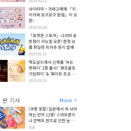
2025.02.12
사이타마・가와고에에 「치
이카와 모구모구 본점」이 오
픈!
2025.02.04
「포켓몬 스토어」나리타 공
항점이 리뉴얼 오픈! 한정 상
품 파일럿 피카츄 등이 발매
2025.01.15
맥도날드에서 신제품 '녹는
핫파이' 2종 출시! '생초콜릿
크림파이' & '화이트 초코 밀
크티 파이' 출시!
2025.01.15
 본 기사
More
[쿠폰 포함] 일본에서 꼭 사야
하는 안약 12종! 스마트폰이
나 콘택트 렌즈로 인한 눈 피
로에 최적!
도쿄