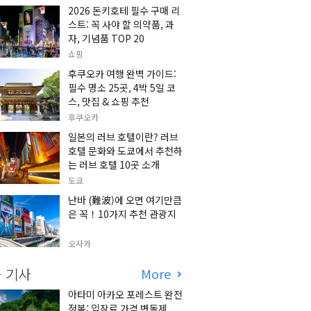
2026 돈키호테 필수 구매 리
스트: 꼭 사야 할 의약품, 과
자, 기념품 TOP 20
쇼핑
후쿠오카 여행 완벽 가이드:
필수 명소 25곳, 4박 5일 코
스, 맛집 & 쇼핑 추천
후쿠오카
일본의 러브 호텔이란? 러브
호텔 문화와 도쿄에서 추천하
는 러브 호텔 10곳 소개
도쿄
난바 (難波)에 오면 여기만큼
은 꼭！10가지 추천 관광지
오사카
 기사
More
아타미 아카오 포레스트 완전
정복: 입장료 가격 변동제,