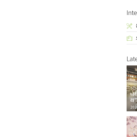
Inte
Lat
나라
라"
"가
202