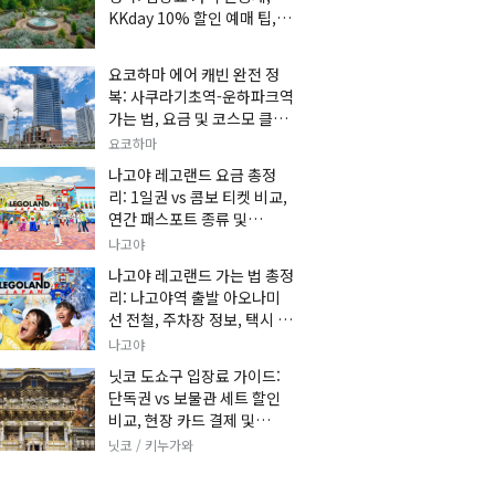
KKday 10% 할인 예매 팁, 쿠
마 켄고 카페 및 가는 법 총정
리
요코하마 에어 캐빈 완전 정
복: 사쿠라기초역-운하파크역
가는 법, 요금 및 코스모 클락
세트권 할인, 추천 관광 코스
요코하마
총정리
나고야 레고랜드 요금 총정
리: 1일권 vs 콤보 티켓 비교,
연간 패스포트 종류 및
KKday 온라인 사전 할인 예
나고야
매 팁
나고야 레고랜드 가는 법 총정
리: 나고야역 출발 아오나미
선 전철, 주차장 정보, 택시 요
금 및 입장권 예약 팁
나고야
닛코 도쇼구 입장료 가이드:
단독권 vs 보물관 세트 할인
비교, 현장 카드 결제 및
KKday 사전 예매 팁
닛코 / 키누가와