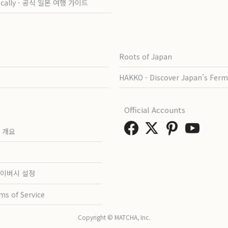
ocally - 공식 일본 여행 가이드
Roots of Japan
HAKKO - Discover Japan’s Ferm
Official Accounts
 개요
이버시 설정
ms of Service
Copyright © MATCHA, Inc.