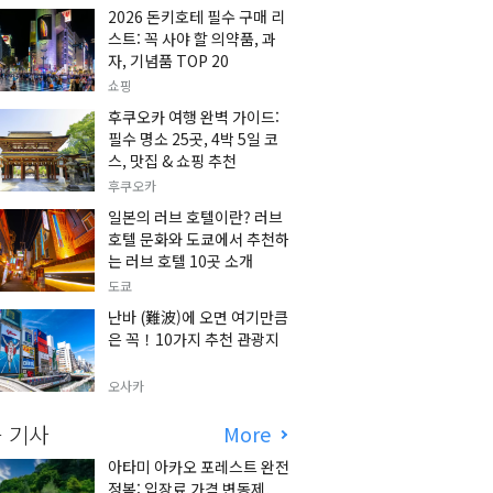
2026 돈키호테 필수 구매 리
스트: 꼭 사야 할 의약품, 과
자, 기념품 TOP 20
쇼핑
후쿠오카 여행 완벽 가이드:
필수 명소 25곳, 4박 5일 코
스, 맛집 & 쇼핑 추천
후쿠오카
일본의 러브 호텔이란? 러브
호텔 문화와 도쿄에서 추천하
는 러브 호텔 10곳 소개
도쿄
난바 (難波)에 오면 여기만큼
은 꼭！10가지 추천 관광지
오사카
 기사
More
아타미 아카오 포레스트 완전
정복: 입장료 가격 변동제,