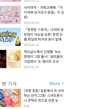
2025.02.12
사이타마・가와고에에 「치
이카와 모구모구 본점」이 오
픈!
2025.02.04
「포켓몬 스토어」나리타 공
항점이 리뉴얼 오픈! 한정 상
품 파일럿 피카츄 등이 발매
2025.01.15
맥도날드에서 신제품 '녹는
핫파이' 2종 출시! '생초콜릿
크림파이' & '화이트 초코 밀
크티 파이' 출시!
2025.01.15
 본 기사
More
[쿠폰 포함] 일본에서 꼭 사야
하는 안약 12종! 스마트폰이
나 콘택트 렌즈로 인한 눈 피
로에 최적!
도쿄