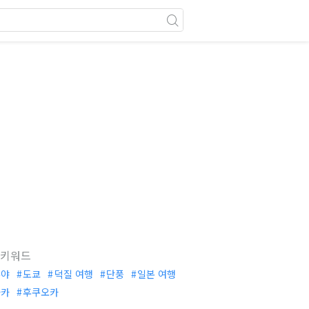
 키워드
부야
도쿄
덕질 여행
단풍
일본 여행
사카
후쿠오카