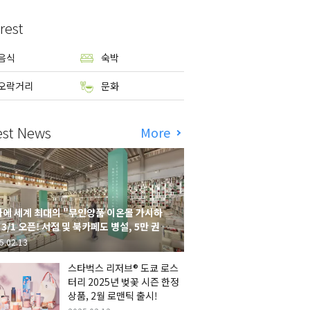
rest
음식
숙박
오락거리
문화
est News
More
에 세계 최대의 "무인양품 이온몰 가시하
 3/1 오픈! 서점 및 북카페도 병설, 5만 권의
시하라 서점"도 출점
5.02.13
스타벅스 리저브® 도쿄 로스
터리 2025년 벚꽃 시즌 한정
상품, 2월 로맨틱 출시!