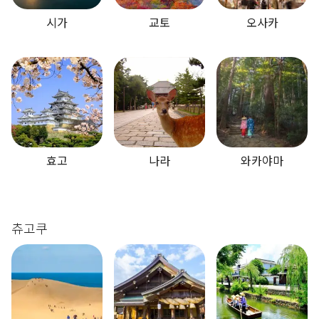
시가
교토
오사카
효고
나라
와카야마
츄고쿠