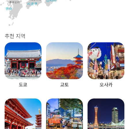
칸사이
후쿠오카
시코쿠
큐슈
추천 지역
도쿄
교토
오사카