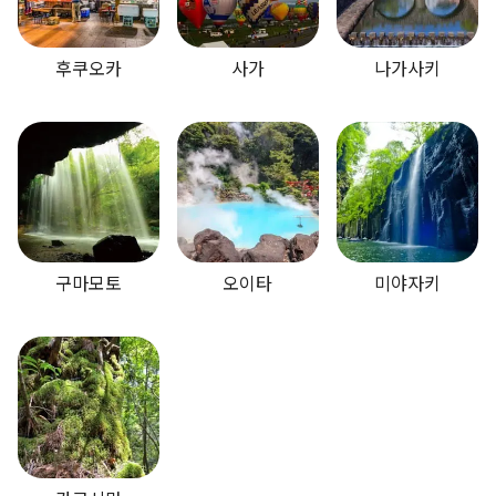
후쿠오카
사가
나가사키
구마모토
오이타
미야자키