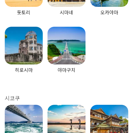
돗토리
시마네
오카야마
히로시마
야마구치
시코쿠