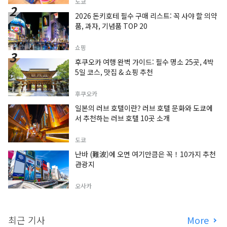
도쿄
2026 돈키호테 필수 구매 리스트: 꼭 사야 할 의약
품, 과자, 기념품 TOP 20
쇼핑
후쿠오카 여행 완벽 가이드: 필수 명소 25곳, 4박
5일 코스, 맛집 & 쇼핑 추천
후쿠오카
일본의 러브 호텔이란? 러브 호텔 문화와 도쿄에
서 추천하는 러브 호텔 10곳 소개
도쿄
난바 (難波)에 오면 여기만큼은 꼭！10가지 추천
관광지
오사카
최근 기사
More