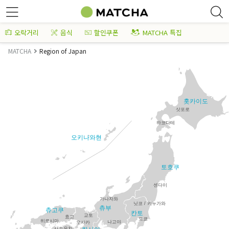
오락거리
음식
할인쿠폰
MATCHA 특집
MATCHA
Region of Japan
홋카이도
삿포로
하코다테
오키나와현
토호쿠
센다이
가나자와
닛코 / 키누가와
츄부
츄고쿠
칸토
교토
효고
도쿄
히로시마
나고야
오사카
새토우치