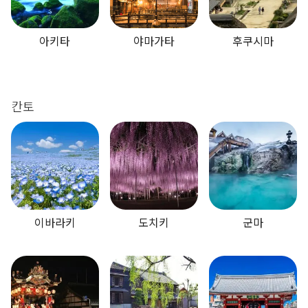
아키타
야마가타
후쿠시마
칸토
이바라키
도치키
군마