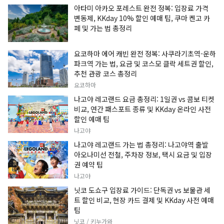
아타미 아카오 포레스트 완전 정복: 입장료 가격
변동제, KKday 10% 할인 예매 팁, 쿠마 켄고 카
페 및 가는 법 총정리
요코하마 에어 캐빈 완전 정복: 사쿠라기초역-운하
파크역 가는 법, 요금 및 코스모 클락 세트권 할인,
추천 관광 코스 총정리
요코하마
나고야 레고랜드 요금 총정리: 1일권 vs 콤보 티켓
비교, 연간 패스포트 종류 및 KKday 온라인 사전
할인 예매 팁
나고야
나고야 레고랜드 가는 법 총정리: 나고야역 출발
아오나미선 전철, 주차장 정보, 택시 요금 및 입장
권 예약 팁
나고야
닛코 도쇼구 입장료 가이드: 단독권 vs 보물관 세
트 할인 비교, 현장 카드 결제 및 KKday 사전 예매
팁
닛코 / 키누가와