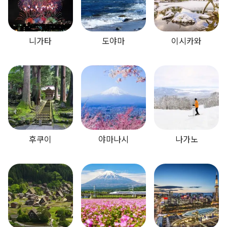
니가타
도야마
이시카와
후쿠이
야마나시
나가노