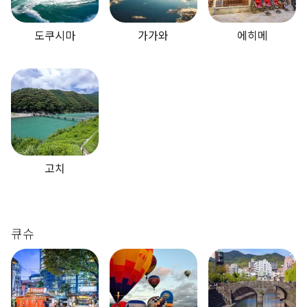
도쿠시마
가가와
에히메
고치
큐슈