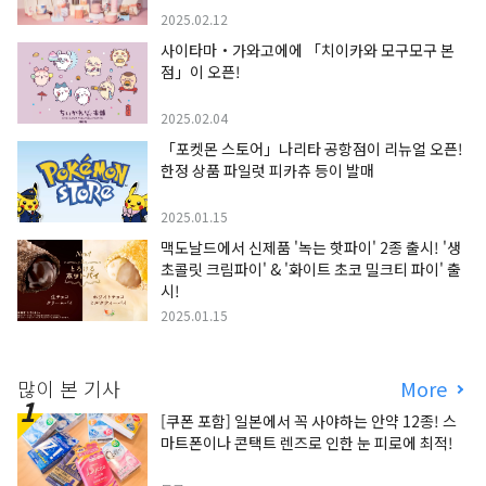
2025.02.12
사이타마・가와고에에 「치이카와 모구모구 본
점」이 오픈!
2025.02.04
「포켓몬 스토어」나리타 공항점이 리뉴얼 오픈!
한정 상품 파일럿 피카츄 등이 발매
2025.01.15
맥도날드에서 신제품 '녹는 핫파이' 2종 출시! '생
초콜릿 크림파이' & '화이트 초코 밀크티 파이' 출
시!
2025.01.15
많이 본 기사
More
[쿠폰 포함] 일본에서 꼭 사야하는 안약 12종! 스
마트폰이나 콘택트 렌즈로 인한 눈 피로에 최적!