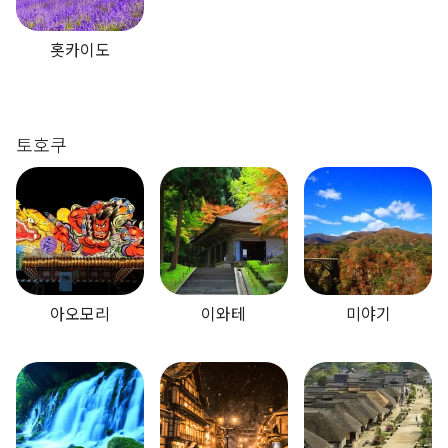
홋카이도
토호쿠
아오모리
이와테
미야기