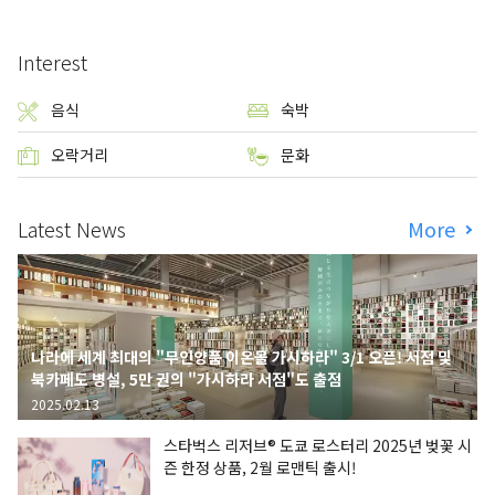
Interest
음식
숙박
오락거리
문화
Latest News
More
나라에 세계 최대의 "무인양품 이온몰 가시하라" 3/1 오픈! 서점 및
북카페도 병설, 5만 권의 "가시하라 서점"도 출점
2025.02.13
스타벅스 리저브® 도쿄 로스터리 2025년 벚꽃 시
즌 한정 상품, 2월 로맨틱 출시!