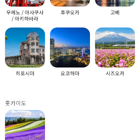
우에노 / 아사쿠사
후쿠오카
고베
/ 아키하바라
히로시마
요코하마
시즈오카
홋카이도