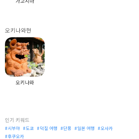
가고시마
오키나와현
오키나와
인기 키워드
시부야
도쿄
덕질 여행
단풍
일본 여행
오사카
후쿠오카