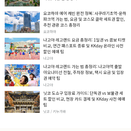
요코하마 에어 캐빈 완전 정복: 사쿠라기초역-운하
파크역 가는 법, 요금 및 코스모 클락 세트권 할인,
추천 관광 코스 총정리
요코하마
나고야 레고랜드 요금 총정리: 1일권 vs 콤보 티켓
비교, 연간 패스포트 종류 및 KKday 온라인 사전
할인 예매 팁
나고야
나고야 레고랜드 가는 법 총정리: 나고야역 출발
아오나미선 전철, 주차장 정보, 택시 요금 및 입장
권 예약 팁
나고야
닛코 도쇼구 입장료 가이드: 단독권 vs 보물관 세
트 할인 비교, 현장 카드 결제 및 KKday 사전 예매
팁
닛코 / 키누가와