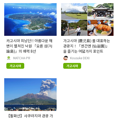
카고시마 최남단!! 아름다운 해
가고시마 (鹿児島) 를 대표하는
변이 펼쳐진 낙원 「요론 섬(与
관광지！「센간엔 (仙巌園)」
論島)」의 매력 8선
을 즐기는 여덟가지 포인트
MATCHA-PR
Kousuke DEKI
가고시마
가고시마
【활화산】사쿠라지마 관광 가