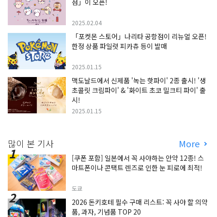
점」이 오픈!
2025.02.04
「포켓몬 스토어」나리타 공항점이 리뉴얼 오픈!
한정 상품 파일럿 피카츄 등이 발매
2025.01.15
맥도날드에서 신제품 '녹는 핫파이' 2종 출시! '생
초콜릿 크림파이' & '화이트 초코 밀크티 파이' 출
시!
2025.01.15
많이 본 기사
More
[쿠폰 포함] 일본에서 꼭 사야하는 안약 12종! 스
마트폰이나 콘택트 렌즈로 인한 눈 피로에 최적!
도쿄
2026 돈키호테 필수 구매 리스트: 꼭 사야 할 의약
품, 과자, 기념품 TOP 20