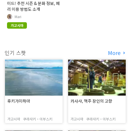
이드! 추천 시즌 & 분화 정보, 페
리 이용 방법도 소개
Mari
가고시마
인기 스팟
More
후키가미하마
카사샤, 맥주 장인의 고향
가고시마
쿠라사키・이부스키
가고시마
쿠라사키・이부스키