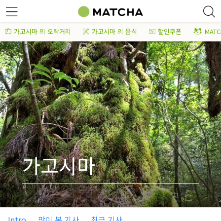
가고시마 의 오락거리
가고시마 의 음식
할인쿠폰
MAT
가고시마
Intro
많이 본 기사
최근 기사