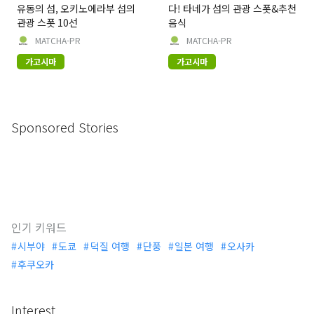
유동의 섬, 오키노에라부 섬의
다! 타네가 섬의 관광 스폿&추천
관광 스폿 10선
음식
MATCHA-PR
MATCHA-PR
가고시마
가고시마
Sponsored Stories
인기 키워드
시부야
도쿄
덕질 여행
단풍
일본 여행
오사카
후쿠오카
Interest