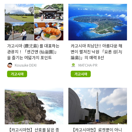
가고시마 (鹿児島) 를 대표하는
카고시마 최남단!! 아름다운 해
관광지！「센간엔 (仙巌園)」
변이 펼쳐진 낙원 「요론 섬(与
을 즐기는 여덟가지 포인트
論島)」의 매력 8선
Kousuke DEKI
MATCHA-PR
가고시마
가고시마
【카고시마현】산호를 닮은 종
【카고시마현】로켓뿐이 아니