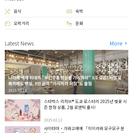
음식
숙박
오락거리
문화
Latest News
More
나라에 세계 최대의 "무인양품 이온몰 가시하라" 3/1 오픈! 서점 및
북카페도 병설, 5만 권의 "가시하라 서점"도 출점
2025.02.13
스타벅스 리저브® 도쿄 로스터리 2025년 벚꽃 시
즌 한정 상품, 2월 로맨틱 출시!
2025.02.12
사이타마・가와고에에 「치이카와 모구모구 본