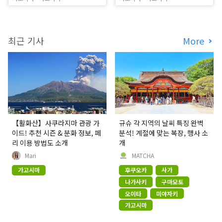
최근 기사
More
【활화산】사쿠라지마 관광 가
규슈 각 지역의 날씨 특징 완벽
이드! 추천 시즌 & 분화 정보, 페
분석! 계절에 맞는 복장, 행사 소
리 이용 방법도 소개
개
Mari
MATCHA
가고시마
후쿠오카
사가
나가사키
구마모토
오이타
미야자키
가고시마