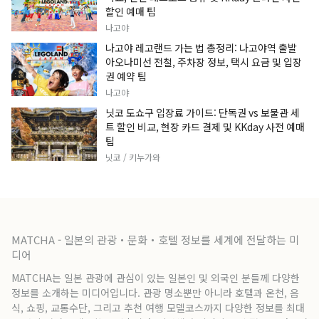
할인 예매 팁
나고야
나고야 레고랜드 가는 법 총정리: 나고야역 출발
아오나미선 전철, 주차장 정보, 택시 요금 및 입장
권 예약 팁
나고야
닛코 도쇼구 입장료 가이드: 단독권 vs 보물관 세
트 할인 비교, 현장 카드 결제 및 KKday 사전 예매
팁
닛코 / 키누가와
MATCHA - 일본의 관광・문화・호텔 정보를 세계에 전달하는 미
디어
MATCHA는 일본 관광에 관심이 있는 일본인 및 외국인 분들께 다양한
정보를 소개하는 미디어입니다. 관광 명소뿐만 아니라 호텔과 온천, 음
식, 쇼핑, 교통수단, 그리고 추천 여행 모델코스까지 다양한 정보를 최대