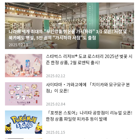
나라에 세계 최대의 "무인양품 이온몰 가시하라" 3/1 오픈! 서점 및
북카페도 병설, 5만 권의 "가시하라 서점"도 출점
2025.02.13
스타벅스 리저브® 도쿄 로스터리 2025년 벚꽃 시
즌 한정 상품, 2월 로맨틱 출시!
2025.02.12
사이타마・가와고에에 「치이카와 모구모구 본
점」이 오픈!
2025.02.04
「포켓몬 스토어」나리타 공항점이 리뉴얼 오픈!
한정 상품 파일럿 피카츄 등이 발매
2025.01.15