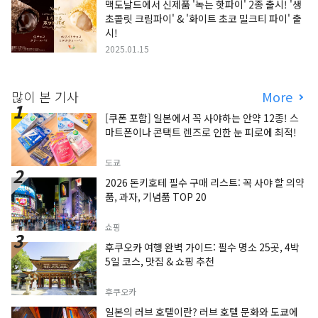
맥도날드에서 신제품 '녹는 핫파이' 2종 출시! '생
초콜릿 크림파이' & '화이트 초코 밀크티 파이' 출
시!
2025.01.15
많이 본 기사
More
[쿠폰 포함] 일본에서 꼭 사야하는 안약 12종! 스
마트폰이나 콘택트 렌즈로 인한 눈 피로에 최적!
도쿄
2026 돈키호테 필수 구매 리스트: 꼭 사야 할 의약
품, 과자, 기념품 TOP 20
쇼핑
후쿠오카 여행 완벽 가이드: 필수 명소 25곳, 4박
5일 코스, 맛집 & 쇼핑 추천
후쿠오카
일본의 러브 호텔이란? 러브 호텔 문화와 도쿄에