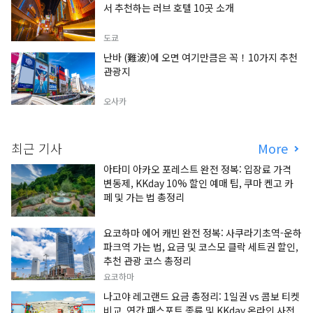
서 추천하는 러브 호텔 10곳 소개
도쿄
난바 (難波)에 오면 여기만큼은 꼭！10가지 추천
관광지
오사카
최근 기사
More
아타미 아카오 포레스트 완전 정복: 입장료 가격
변동제, KKday 10% 할인 예매 팁, 쿠마 켄고 카
페 및 가는 법 총정리
요코하마 에어 캐빈 완전 정복: 사쿠라기초역-운하
파크역 가는 법, 요금 및 코스모 클락 세트권 할인,
추천 관광 코스 총정리
요코하마
나고야 레고랜드 요금 총정리: 1일권 vs 콤보 티켓
비교, 연간 패스포트 종류 및 KKday 온라인 사전