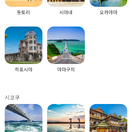
돗토리
시마네
오카야마
히로시마
야마구치
시코쿠