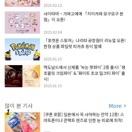
2025.02.12
사이타마・가와고에에 「치이카와 모구모구 본
점」이 오픈!
2025.02.04
「포켓몬 스토어」나리타 공항점이 리뉴얼 오픈!
한정 상품 파일럿 피카츄 등이 발매
2025.01.15
맥도날드에서 신제품 '녹는 핫파이' 2종 출시! '생
초콜릿 크림파이' & '화이트 초코 밀크티 파이' 출
시!
2025.01.15
많이 본 기사
More
[쿠폰 포함] 일본에서 꼭 사야하는 안약 12종! 스
마트폰이나 콘택트 렌즈로 인한 눈 피로에 최적!