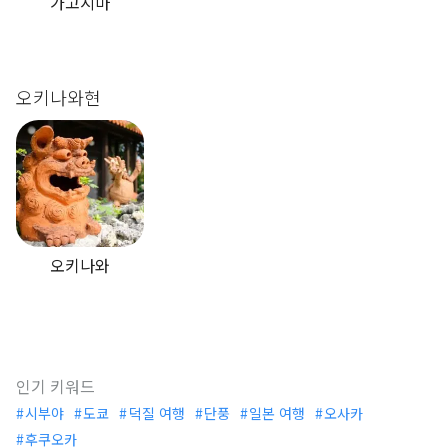
가고시마
오키나와현
오키나와
인기 키워드
시부야
도쿄
덕질 여행
단풍
일본 여행
오사카
후쿠오카