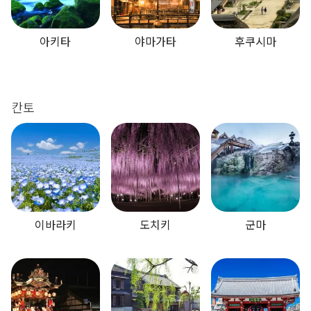
아키타
야마가타
후쿠시마
칸토
이바라키
도치키
군마