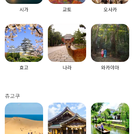
시가
교토
오사카
효고
나라
와카야마
츄고쿠