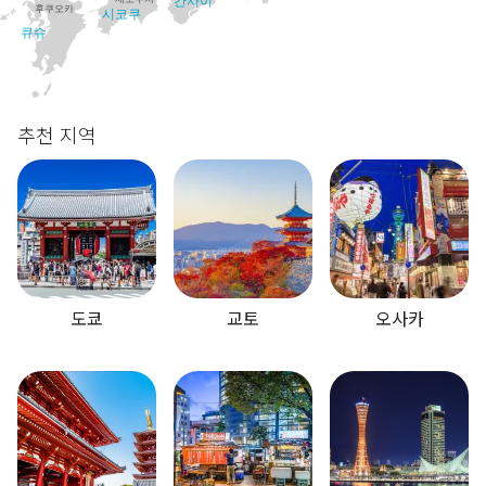
칸사이
후쿠오카
시코쿠
큐슈
추천 지역
도쿄
교토
오사카