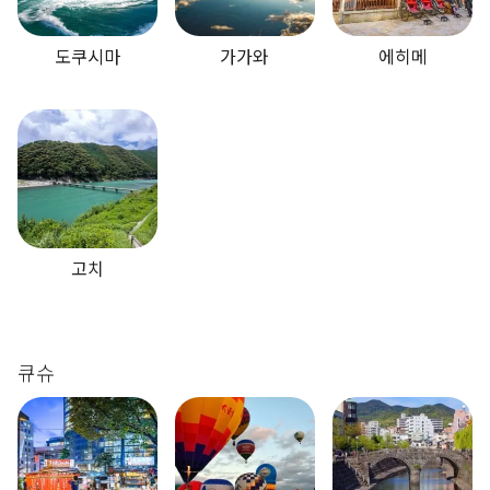
도쿠시마
가가와
에히메
고치
큐슈