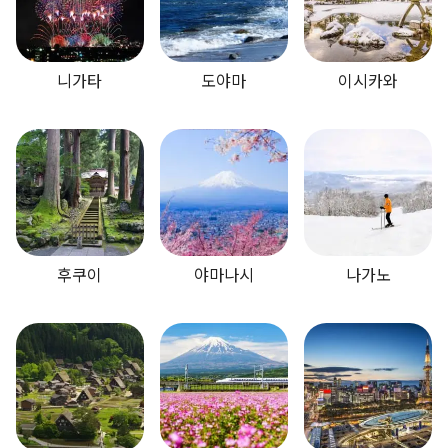
니가타
도야마
이시카와
후쿠이
야마나시
나가노