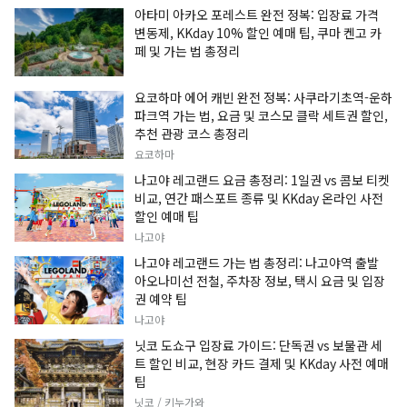
아타미 아카오 포레스트 완전 정복: 입장료 가격
변동제, KKday 10% 할인 예매 팁, 쿠마 켄고 카
페 및 가는 법 총정리
요코하마 에어 캐빈 완전 정복: 사쿠라기초역-운하
파크역 가는 법, 요금 및 코스모 클락 세트권 할인,
추천 관광 코스 총정리
요코하마
나고야 레고랜드 요금 총정리: 1일권 vs 콤보 티켓
비교, 연간 패스포트 종류 및 KKday 온라인 사전
할인 예매 팁
나고야
나고야 레고랜드 가는 법 총정리: 나고야역 출발
아오나미선 전철, 주차장 정보, 택시 요금 및 입장
권 예약 팁
나고야
닛코 도쇼구 입장료 가이드: 단독권 vs 보물관 세
트 할인 비교, 현장 카드 결제 및 KKday 사전 예매
팁
닛코 / 키누가와