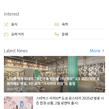
Interest
음식
숙박
오락거리
문화
Latest News
More
나라에 세계 최대의 "무인양품 이온몰 가시하라" 3/1 오픈! 서점 및
북카페도 병설, 5만 권의 "가시하라 서점"도 출점
2025.02.13
스타벅스 리저브® 도쿄 로스터리 2025년 벚꽃 시
즌 한정 상품, 2월 로맨틱 출시!