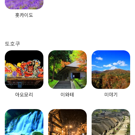
홋카이도
토호쿠
아오모리
이와테
미야기