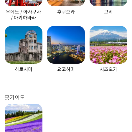
우에노 / 아사쿠사
후쿠오카
고베
/ 아키하바라
히로시마
요코하마
시즈오카
홋카이도