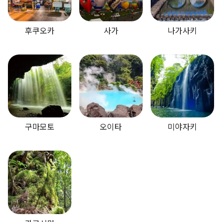
후쿠오카
사가
나가사키
구마모토
오이타
미야자키