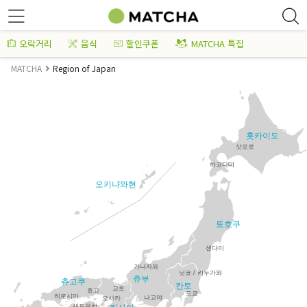
오락거리
음식
할인쿠폰
MATCHA 특집
MATCHA
Region of Japan
홋카이도
삿포로
하코다테
오키나와현
토호쿠
센다이
가나자와
닛코 / 키누가와
츄부
츄고쿠
칸토
교토
효고
도쿄
히로시마
나고야
오사카
새토우치