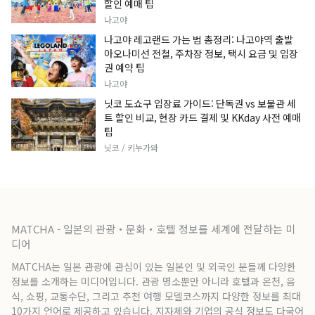
할인 예매 팁
나고야
나고야 레고랜드 가는 법 총정리: 나고야역 출발
아오나미선 전철, 주차장 정보, 택시 요금 및 입장
권 예약 팁
나고야
닛코 도쇼구 입장료 가이드: 단독권 vs 보물관 세
트 할인 비교, 현장 카드 결제 및 KKday 사전 예매
팁
닛코 / 키누가와
MATCHA - 일본의 관광・문화・호텔 정보를 세계에 전달하는 미
디어
MATCHA는 일본 관광에 관심이 있는 일본인 및 외국인 분들께 다양한
정보를 소개하는 미디어입니다. 관광 명소뿐만 아니라 호텔과 온천, 음
식, 쇼핑, 교통수단, 그리고 추천 여행 모델코스까지 다양한 정보를 최대
10가지 언어로 제공하고 있습니다. 지자체와 기업의 공식 정보도 다국어