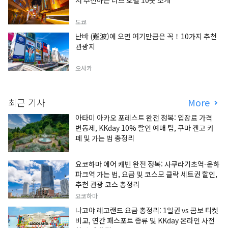
서 추천하는 러브 호텔 10곳 소개
도쿄
난바 (難波)에 오면 여기만큼은 꼭！10가지 추천
관광지
오사카
최근 기사
More
아타미 아카오 포레스트 완전 정복: 입장료 가격
변동제, KKday 10% 할인 예매 팁, 쿠마 켄고 카
페 및 가는 법 총정리
요코하마 에어 캐빈 완전 정복: 사쿠라기초역-운하
파크역 가는 법, 요금 및 코스모 클락 세트권 할인,
추천 관광 코스 총정리
요코하마
나고야 레고랜드 요금 총정리: 1일권 vs 콤보 티켓
비교, 연간 패스포트 종류 및 KKday 온라인 사전