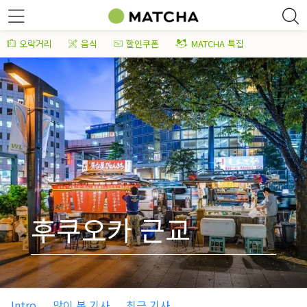
오락거리
음식
할인쿠폰
MATCHA 특집
후쿠오카 근교
Intro
많이 본 기사
최근 기사