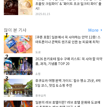
초콜릿 크림파이' & '화이트 초코 밀크티 파이' 출
시!
2025.01.15
많이 본 기사
More
[쿠폰 포함] 일본에서 꼭 사야하는 안약 12종! 스
마트폰이나 콘택트 렌즈로 인한 눈 피로에 최적!
도쿄
2026 돈키호테 필수 구매 리스트: 꼭 사야 할 의약
품, 과자, 기념품 TOP 20
쇼핑
후쿠오카 여행 완벽 가이드: 필수 명소 25곳, 4박
5일 코스, 맛집 & 쇼핑 추천
후쿠오카
일본의 러브 호텔이란? 러브 호텔 문화와 도쿄에