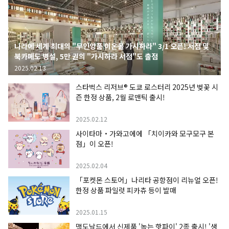
나라에 세계 최대의 "무인양품 이온몰 가시하라" 3/1 오픈! 서점 및
북카페도 병설, 5만 권의 "가시하라 서점"도 출점
2025.02.13
스타벅스 리저브® 도쿄 로스터리 2025년 벚꽃 시
즌 한정 상품, 2월 로맨틱 출시!
2025.02.12
사이타마・가와고에에 「치이카와 모구모구 본
점」이 오픈!
2025.02.04
「포켓몬 스토어」나리타 공항점이 리뉴얼 오픈!
한정 상품 파일럿 피카츄 등이 발매
2025.01.15
맥도날드에서 신제품 '녹는 핫파이' 2종 출시! '생