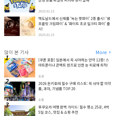
한정 상품 파일럿 피카츄 등이 발매
2025.01.15
맥도날드에서 신제품 '녹는 핫파이' 2종 출시! '생
초콜릿 크림파이' & '화이트 초코 밀크티 파이' 출
시!
2025.01.15
많이 본 기사
More
[쿠폰 포함] 일본에서 꼭 사야하는 안약 12종! 스
마트폰이나 콘택트 렌즈로 인한 눈 피로에 최적!
도쿄
2026 돈키호테 필수 구매 리스트: 꼭 사야 할 의약
품, 과자, 기념품 TOP 20
쇼핑
후쿠오카 여행 완벽 가이드: 필수 명소 25곳, 4박
5일 코스, 맛집 & 쇼핑 추천