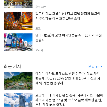
후쿠오카
일본의 러브 호텔이란? 러브 호텔 문화와 도쿄에
서 추천하는 러브 호텔 10곳 소개
도쿄
난바 (難波)에 오면 여기만큼은 꼭！10가지 추천
관광지
오사카
최근 기사
More
아타미 아카오 포레스트 완전 정복: 입장료 가격
변동제, KKday 10% 할인 예매 팁, 쿠마 켄고 카
페 및 가는 법 총정리
요코하마 에어 캐빈 완전 정복: 사쿠라기초역-운하
파크역 가는 법, 요금 및 코스모 클락 세트권 할인,
추천 관광 코스 총정리