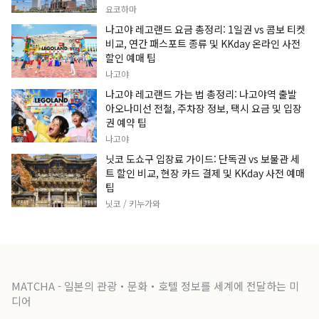
요코하마
나고야 레고랜드 요금 총정리: 1일권 vs 콤보 티켓
비교, 연간 패스포트 종류 및 KKday 온라인 사전
할인 예매 팁
나고야
나고야 레고랜드 가는 법 총정리: 나고야역 출발
아오나미선 전철, 주차장 정보, 택시 요금 및 입장
권 예약 팁
나고야
닛코 도쇼구 입장료 가이드: 단독권 vs 보물관 세
트 할인 비교, 현장 카드 결제 및 KKday 사전 예매
팁
닛코 / 키누가와
MATCHA - 일본의 관광・문화・호텔 정보를 세계에 전달하는 미
디어