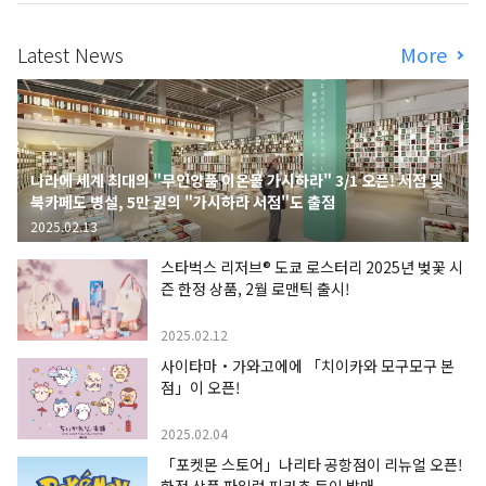
Latest News
More
나라에 세계 최대의 "무인양품 이온몰 가시하라" 3/1 오픈! 서점 및
북카페도 병설, 5만 권의 "가시하라 서점"도 출점
2025.02.13
스타벅스 리저브® 도쿄 로스터리 2025년 벚꽃 시
즌 한정 상품, 2월 로맨틱 출시!
2025.02.12
사이타마・가와고에에 「치이카와 모구모구 본
점」이 오픈!
2025.02.04
「포켓몬 스토어」나리타 공항점이 리뉴얼 오픈!