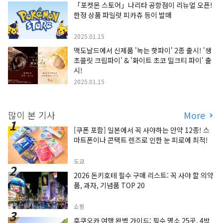
「포켓몬 스토어」나리타 공항점이 리뉴얼 오픈!
한정 상품 파일럿 피카츄 등이 발매
2025.01.15
맥도날드에서 신제품 '녹는 핫파이' 2종 출시! '생
초콜릿 크림파이' & '화이트 초코 밀크티 파이' 출
시!
2025.01.15
많이 본 기사
More
[쿠폰 포함] 일본에서 꼭 사야하는 안약 12종! 스
마트폰이나 콘택트 렌즈로 인한 눈 피로에 최적!
도쿄
2026 돈키호테 필수 구매 리스트: 꼭 사야 할 의약
품, 과자, 기념품 TOP 20
쇼핑
후쿠오카 여행 완벽 가이드: 필수 명소 25곳, 4박