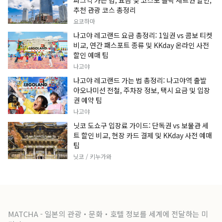
파크역 가는 법, 요금 및 코스모 클락 세트권 할인,
추천 관광 코스 총정리
요코하마
나고야 레고랜드 요금 총정리: 1일권 vs 콤보 티켓
비교, 연간 패스포트 종류 및 KKday 온라인 사전
할인 예매 팁
나고야
나고야 레고랜드 가는 법 총정리: 나고야역 출발
아오나미선 전철, 주차장 정보, 택시 요금 및 입장
권 예약 팁
나고야
닛코 도쇼구 입장료 가이드: 단독권 vs 보물관 세
트 할인 비교, 현장 카드 결제 및 KKday 사전 예매
팁
닛코 / 키누가와
MATCHA - 일본의 관광・문화・호텔 정보를 세계에 전달하는 미