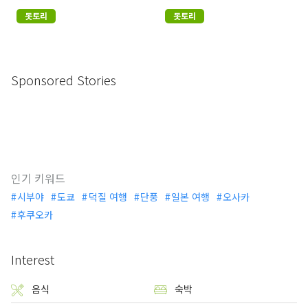
돗토리
돗토리
Sponsored Stories
인기 키워드
시부야
도쿄
덕질 여행
단풍
일본 여행
오사카
후쿠오카
Interest
음식
숙박