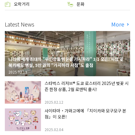
오락거리
문화
Latest News
More
나라에 세계 최대의 "무인양품 이온몰 가시하라" 3/1 오픈! 서점 및
북카페도 병설, 5만 권의 "가시하라 서점"도 출점
2025.02.13
스타벅스 리저브® 도쿄 로스터리 2025년 벚꽃 시
즌 한정 상품, 2월 로맨틱 출시!
2025.02.12
사이타마・가와고에에 「치이카와 모구모구 본
점」이 오픈!
2025.02.04