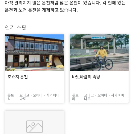
아직 알려지지 않은 온천처럼 많은 온천이 있습니다. 각 현에 있는
온천과 노천 온천을 개제하고 있습니다.
인기 스팟
호쇼지 온천
바닷바람의 족탕
돗토
요나고・오야마・사카이미
돗토
요나고・오야마・사카이미
리
나토
리
나토