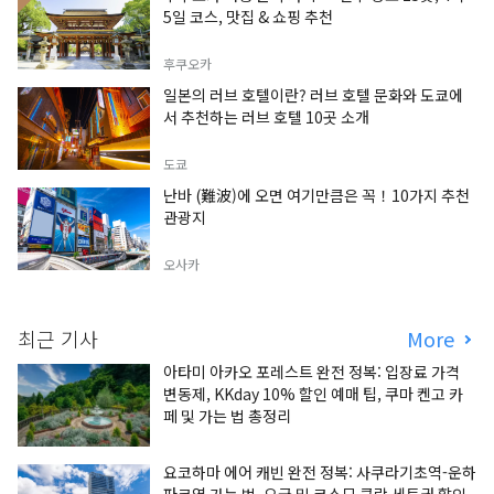
5일 코스, 맛집 & 쇼핑 추천
후쿠오카
일본의 러브 호텔이란? 러브 호텔 문화와 도쿄에
서 추천하는 러브 호텔 10곳 소개
도쿄
난바 (難波)에 오면 여기만큼은 꼭！10가지 추천
관광지
오사카
최근 기사
More
아타미 아카오 포레스트 완전 정복: 입장료 가격
변동제, KKday 10% 할인 예매 팁, 쿠마 켄고 카
페 및 가는 법 총정리
요코하마 에어 캐빈 완전 정복: 사쿠라기초역-운하