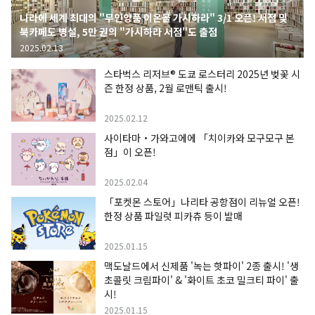
나라에 세계 최대의 "무인양품 이온몰 가시하라" 3/1 오픈! 서점 및
북카페도 병설, 5만 권의 "가시하라 서점"도 출점
2025.02.13
스타벅스 리저브® 도쿄 로스터리 2025년 벚꽃 시
즌 한정 상품, 2월 로맨틱 출시!
2025.02.12
사이타마・가와고에에 「치이카와 모구모구 본
점」이 오픈!
2025.02.04
「포켓몬 스토어」나리타 공항점이 리뉴얼 오픈!
한정 상품 파일럿 피카츄 등이 발매
2025.01.15
맥도날드에서 신제품 '녹는 핫파이' 2종 출시! '생
초콜릿 크림파이' & '화이트 초코 밀크티 파이' 출
시!
2025.01.15