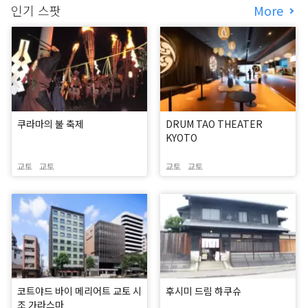
인기 스팟
More
쿠라마의 불 축제
DRUM TAO THEATER
KYOTO
교토
교토
교토
교토
코트야드 바이 메리어트 교토 시
후시미 드림 햐쿠슈
조 가라스마