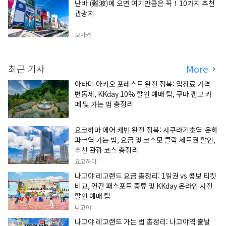
난바 (難波)에 오면 여기만큼은 꼭！10가지 추천
관광지
오사카
최근 기사
More
아타미 아카오 포레스트 완전 정복: 입장료 가격
변동제, KKday 10% 할인 예매 팁, 쿠마 켄고 카
페 및 가는 법 총정리
요코하마 에어 캐빈 완전 정복: 사쿠라기초역-운하
파크역 가는 법, 요금 및 코스모 클락 세트권 할인,
추천 관광 코스 총정리
요코하마
나고야 레고랜드 요금 총정리: 1일권 vs 콤보 티켓
비교, 연간 패스포트 종류 및 KKday 온라인 사전
할인 예매 팁
나고야
나고야 레고랜드 가는 법 총정리: 나고야역 출발