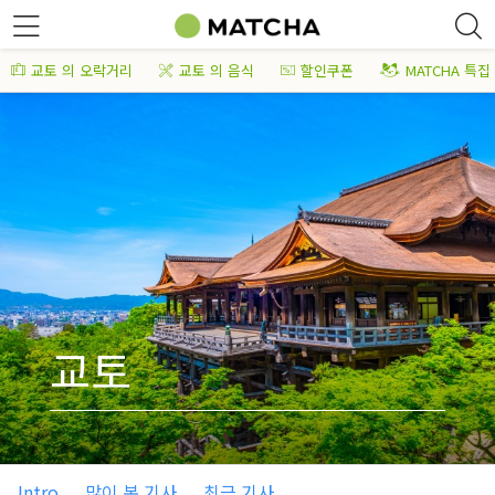
교토 의 오락거리
교토 의 음식
할인쿠폰
MATCHA 특집
교토
Intro
많이 본 기사
최근 기사