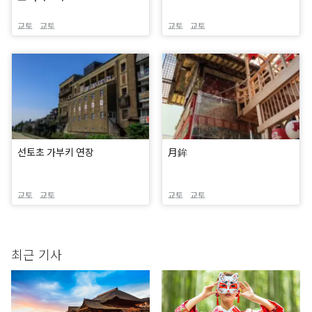
교토
교토
교토
교토
선토초 가부키 연장
月鉾
교토
교토
교토
교토
최근 기사