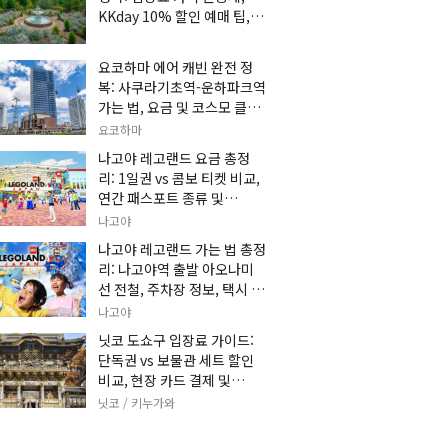
KKday 10% 할인 예매 팁, 쿠
마 켄고 카페 및 가는 법 총정
리
요코하마 에어 캐빈 완전 정
복: 사쿠라기초역-운하파크역
가는 법, 요금 및 코스모 클락
세트권 할인, 추천 관광 코스
요코하마
총정리
나고야 레고랜드 요금 총정
리: 1일권 vs 콤보 티켓 비교,
연간 패스포트 종류 및
KKday 온라인 사전 할인 예
나고야
매 팁
나고야 레고랜드 가는 법 총정
리: 나고야역 출발 아오나미
선 전철, 주차장 정보, 택시 요
금 및 입장권 예약 팁
나고야
닛코 도쇼구 입장료 가이드:
단독권 vs 보물관 세트 할인
비교, 현장 카드 결제 및
KKday 사전 예매 팁
닛코 / 키누가와