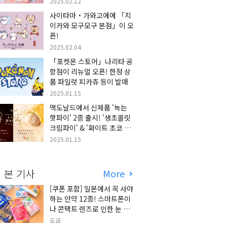
2025.02.12
사이타마・가와고에에 「치
이카와 모구모구 본점」이 오
픈!
2025.02.04
「포켓몬 스토어」나리타 공
항점이 리뉴얼 오픈! 한정 상
품 파일럿 피카츄 등이 발매
2025.01.15
맥도날드에서 신제품 '녹는
핫파이' 2종 출시! '생초콜릿
크림파이' & '화이트 초코 밀
크티 파이' 출시!
2025.01.15
 본 기사
More
[쿠폰 포함] 일본에서 꼭 사야
하는 안약 12종! 스마트폰이
나 콘택트 렌즈로 인한 눈 피
로에 최적!
도쿄