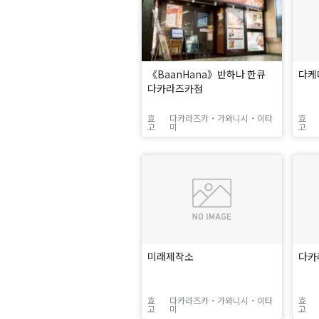
《BaanHana》반하나 한큐
다케
다카라즈카점
효
다카라즈카・가와니시・이타
효
고
미
고
미래제작소
다카
효
다카라즈카・가와니시・이타
효
고
미
고