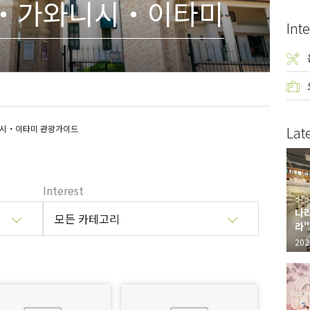
・가와니시・이타미
Inte
시・이타미 관광가이드
Lat
Interest
나라
모든 카테고리
라"
"가
202