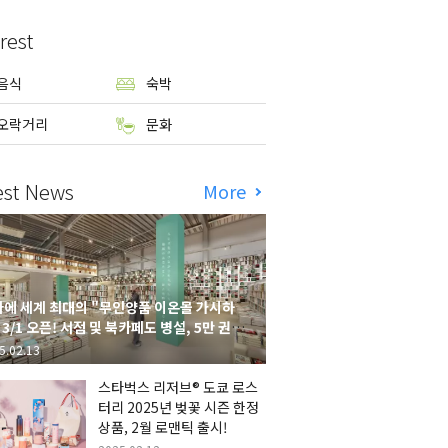
rest
음식
숙박
오락거리
문화
est News
More
에 세계 최대의 "무인양품 이온몰 가시하
 3/1 오픈! 서점 및 북카페도 병설, 5만 권의
시하라 서점"도 출점
5.02.13
스타벅스 리저브® 도쿄 로스
터리 2025년 벚꽃 시즌 한정
상품, 2월 로맨틱 출시!