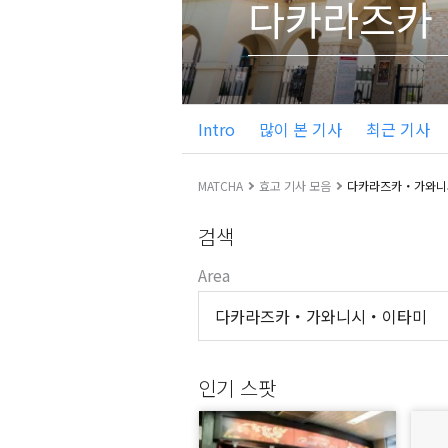
다카라즈카
Intro
많이 본 기사
최근 기사
MATCHA
효고 기사 모음
다카라즈카・가와니
검색
Area
다카라즈카・가와니시・이타미
인기 스팟