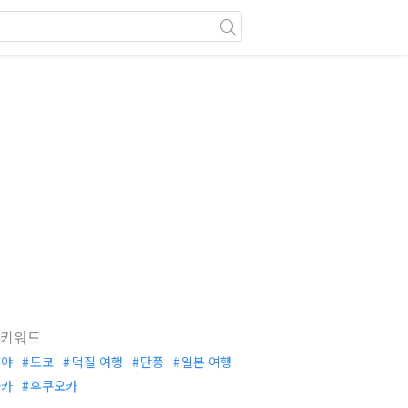
 키워드
부야
도쿄
덕질 여행
단풍
일본 여행
사카
후쿠오카