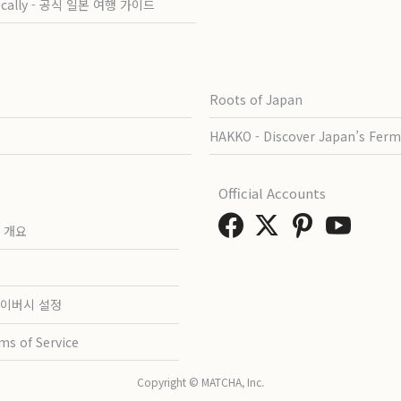
ocally - 공식 일본 여행 가이드
Roots of Japan
HAKKO - Discover Japan’s Ferm
Official Accounts
 개요
이버시 설정
ms of Service
Copyright © MATCHA, Inc.