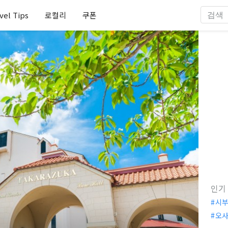
vel Tips
로컬리
쿠폰
인기
시
오