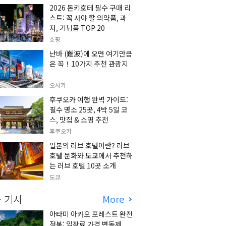
2026 돈키호테 필수 구매 리
스트: 꼭 사야 할 의약품, 과
자, 기념품 TOP 20
쇼핑
난바 (難波)에 오면 여기만큼
은 꼭！10가지 추천 관광지
오사카
후쿠오카 여행 완벽 가이드:
필수 명소 25곳, 4박 5일 코
스, 맛집 & 쇼핑 추천
후쿠오카
일본의 러브 호텔이란? 러브
호텔 문화와 도쿄에서 추천하
는 러브 호텔 10곳 소개
도쿄
 기사
More
아타미 아카오 포레스트 완전
정복: 입장료 가격 변동제,