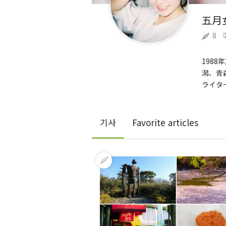
五月
8
198
潟、青
ライタ
기사
Favorite articles