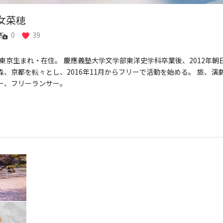
女菜穂
0
39
8年東京生まれ・在住。 慶應義塾大学文学部東洋史学科卒業後、2012年
森、京都を転々とし、2016年11月からフリーで活動を始める。 旅、
ー、フリーランサー。