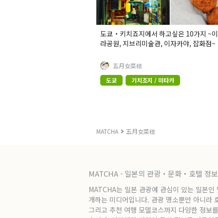
도쿄・키치죠지에서 하고싶은 10가지 ~
라공원, 지브리미술관, 이자카야, 잡화점~
五月女菜穂
도쿄
기치조지 / 미타카
MATCHA
五月女菜穂
MATCHA - 일본의 관광・문화・호텔 정
MATCHA는 일본 관광에 관심이 있는 일본인
개하는 미디어입니다. 관광 명소뿐만 아니라 호텔
그리고 추천 여행 모델코스까지 다양한 정보를