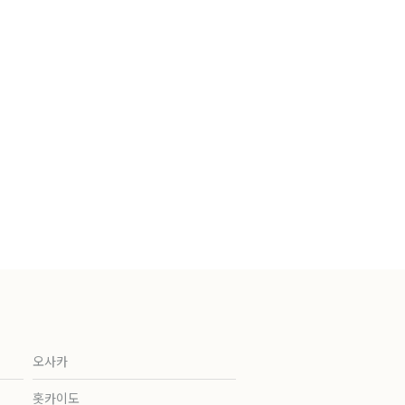
오사카
홋카이도