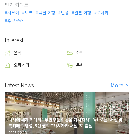
인기 키워드
시부야
도쿄
덕질 여행
단풍
일본 여행
오사카
후쿠오카
Interest
음식
숙박
오락거리
문화
Latest News
More
나라에 세계 최대의 "무인양품 이온몰 가시하라" 3/1 오픈! 서점 및
북카페도 병설, 5만 권의 "가시하라 서점"도 출점
2025.02.13