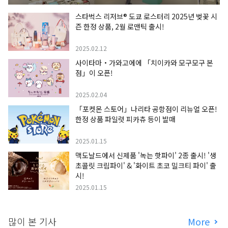
스타벅스 리저브® 도쿄 로스터리 2025년 벚꽃 시
즌 한정 상품, 2월 로맨틱 출시!
2025.02.12
사이타마・가와고에에 「치이카와 모구모구 본
점」이 오픈!
2025.02.04
「포켓몬 스토어」나리타 공항점이 리뉴얼 오픈!
한정 상품 파일럿 피카츄 등이 발매
2025.01.15
맥도날드에서 신제품 '녹는 핫파이' 2종 출시! '생
초콜릿 크림파이' & '화이트 초코 밀크티 파이' 출
시!
2025.01.15
많이 본 기사
More