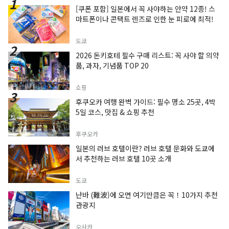
[쿠폰 포함] 일본에서 꼭 사야하는 안약 12종! 스
마트폰이나 콘택트 렌즈로 인한 눈 피로에 최적!
도쿄
2026 돈키호테 필수 구매 리스트: 꼭 사야 할 의약
품, 과자, 기념품 TOP 20
쇼핑
후쿠오카 여행 완벽 가이드: 필수 명소 25곳, 4박
5일 코스, 맛집 & 쇼핑 추천
후쿠오카
일본의 러브 호텔이란? 러브 호텔 문화와 도쿄에
서 추천하는 러브 호텔 10곳 소개
도쿄
난바 (難波)에 오면 여기만큼은 꼭！10가지 추천
관광지
오사카