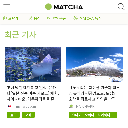
오락거리
음식
할인쿠폰
MATCHA 특집
최근 기사
고베 당일치기 여행 일정: 유카
【돗토리】 다이센 기슭과 히노
타(일본 전통 여름 기모노) 체험,
강 유역의 원풍경으로, 도심의
차이나타운, 아쿠아리움을 즐겨
소란을 뒤로하고 자연을 만끽하
보세요.
는 느긋한 여행
Trip To Japan
MATCHA-PR
효고
고베
요나고・오야마・사카이미나
토