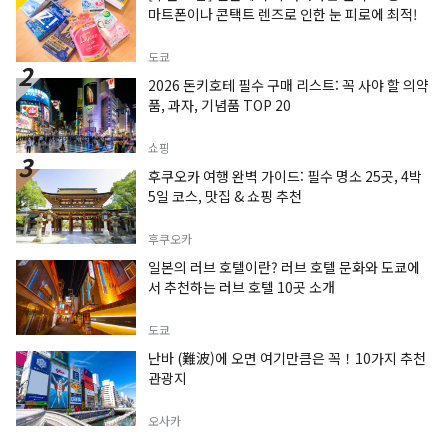
마트폰이나 콘택트 렌즈로 인한 눈 피로에 최적!
도쿄
2026 돈키호테 필수 구매 리스트: 꼭 사야 할 의약
품, 과자, 기념품 TOP 20
쇼핑
후쿠오카 여행 완벽 가이드: 필수 명소 25곳, 4박
5일 코스, 맛집 & 쇼핑 추천
후쿠오카
일본의 러브 호텔이란? 러브 호텔 문화와 도쿄에
서 추천하는 러브 호텔 10곳 소개
도쿄
난바 (難波)에 오면 여기만큼은 꼭！10가지 추천
관광지
오사카