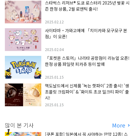
스타벅스 리저브® 도쿄 로스터리 2025년 벚꽃 시
즌 한정 상품, 2월 로맨틱 출시!
2025.02.12
사이타마・가와고에에 「치이카와 모구모구 본
점」이 오픈!
2025.02.04
「포켓몬 스토어」나리타 공항점이 리뉴얼 오픈!
한정 상품 파일럿 피카츄 등이 발매
2025.01.15
맥도날드에서 신제품 '녹는 핫파이' 2종 출시! '생
초콜릿 크림파이' & '화이트 초코 밀크티 파이' 출
시!
2025.01.15
많이 본 기사
More
[쿠폰 포함] 일본에서 꼭 사야하는 안약 12종! 스