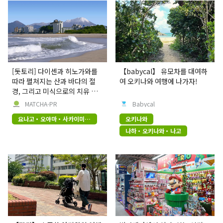
[돗토리] 다이센과 히노가와를
【babycal】 유모차를 대여하
따라 펼쳐지는 산과 바다의 절
여 오키나와 여행에 나가자!
경, 그리고 미식으로의 치유 여
행
MATCHA-PR
Babycal
요나고・오야마・사카이미나
오키나와
토
나하・오키나와・나고