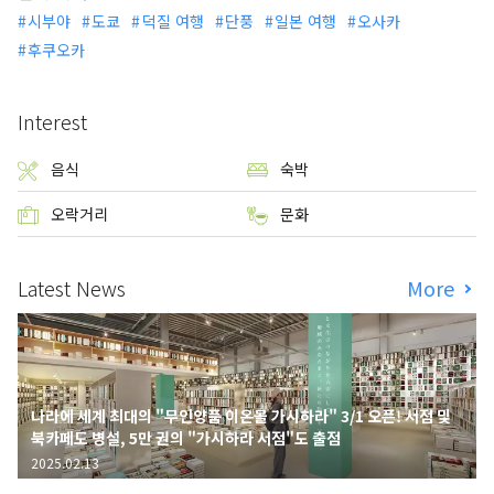
시부야
도쿄
덕질 여행
단풍
일본 여행
오사카
후쿠오카
Interest
음식
숙박
오락거리
문화
Latest News
More
나라에 세계 최대의 "무인양품 이온몰 가시하라" 3/1 오픈! 서점 및
북카페도 병설, 5만 권의 "가시하라 서점"도 출점
2025.02.13