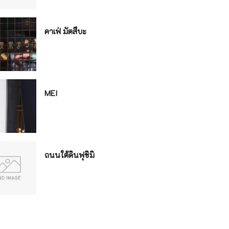
คาเฟ่ มัตสึบะ
MEI
ถนนใต้ดินฟุชิมิ