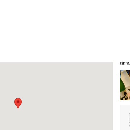
สถานท