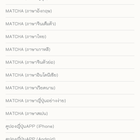
MATCHA (ภาษาอังกฤษ)
MATCHA (ภาษาจีนเต็มตัว)
MATCHA (ภาษาไทย)
MATCHA (ภาษาเกาหลี)
MATCHA (ภาษาจีนตัวย่อ)
MATCHA (ภาษาอินโดนีเซีย)
MATCHA (ภาษาเวียดนาม)
MATCHA (ภาษาญี่ปุ่นอย่างง่าย)
MATCHA (ภาษาสเปน)
คูปองญี่ปุ่นAPP (iPhone)
คูปองญี่ปุ่นAPP (Android)