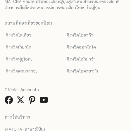
MATCHA ขอมอบทริปท่องเที่ยวญี่ปุ่นสุดวิเศษ สำหรับนักท่องเที่ยวที่
ต้องการสัมผัสประสบการณ์การท่องเที่ยวใหม่ๆ ในญี่ปุ่น
สถานที่ท่องเที่ยวยอดนิยม
จังหวัดโตเกียว
จังหวัดโอซาก้า
จังหวัดเกียวโต
จังหวัดฮอกไกโด
จังหวัดฟุกุโอกะ
จังหวัดโอกินาว่า
จังหวัดคานากาวะ
จังหวัดโอคายาม่า
Official Accounts
การให้บริการ
MATCHA (ภาษาญี่ปุ่น)