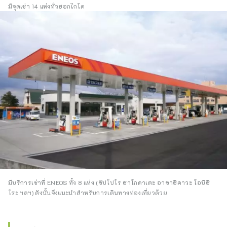
มีจุดเช่า 14 แห่งทั่วฮอกไกโด
มีบริการเช่าที่ ENEOS ทั้ง 8 แห่ง (ซัปโปโร ฮาโกดาเตะ อาซาฮิคาวะ โอบิฮิ
โระ ฯลฯ) ดังนั้นจึงแนะนำสำหรับการเดินทางท่องเที่ยวด้วย