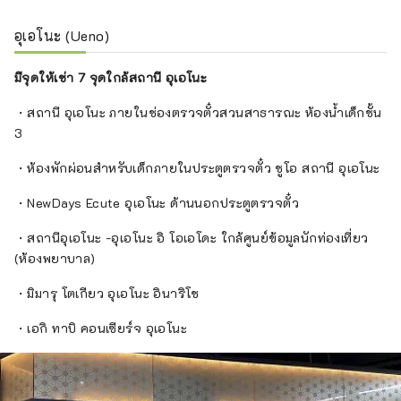
อุเอโนะ (Ueno)
มีจุดให้เช่า 7 จุดใกล้สถานี อุเอโนะ
・สถานี อุเอโนะ ภายในช่องตรวจตั๋วสวนสาธารณะ ห้องน้ำเด็กชั้น
3
・ห้องพักผ่อนสำหรับเด็กภายในประตูตรวจตั๋ว ชูโอ สถานี อุเอโนะ
・NewDays Ecute อุเอโนะ ด้านนอกประตูตรวจตั๋ว
・สถานีอุเอโนะ -อุเอโนะ อิ โอเอโดะ ใกล้ศูนย์ข้อมูลนักท่องเที่ยว
(ห้องพยาบาล)
・มิมารุ โตเกียว อุเอโนะ อินาริโช
・เอกิ ทาบิ คอนเซียร์จ อุเอโนะ