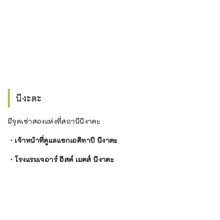
นีงะตะ
มีจุดเช่าสองแห่งที่สถานีนีงาตะ
・เจ้าหน้าที่ดูแลแขกเอคิทาบิ นีงาตะ
・โรงแรมเจอาร์ อีสต์ เมตส์ นีงาตะ