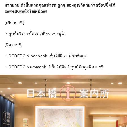
มากมาย ดังนั้นหากคุณเช่ารถ ลูกๆ ของคุณก็สามารถช้อปปิ้งได้
อย่างสบายใจไม่เหนื่อย!
[เคียวบาชิ]
・ศูนย์บริการนักท่องเที่ยว เขตชูโอ
[นิฮงบาชิ]
・COREDO Nihonbashi ชั้นใต้ดิน 1 ฝ่ายข้อมูล
・COREDO Muromachi 1 ชั้นใต้ดิน 1 ศูนย์ข้อมูลนิฮงบาชิ