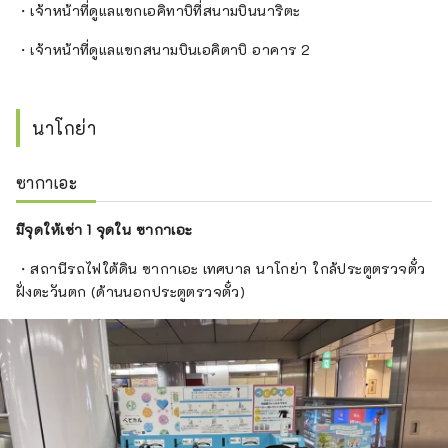
・เจ้าหน้าที่ดูแลแขกเอคิทาบิที่สนามบินนาริตะ
・เจ้าหน้าที่ดูแลแขกสนามบินเอคิตาบิ อาคาร 2
นาโกย่า
ซากาเอะ
มีจุดให้เช่า 1 จุดใน ซากาเอะ
・สถานีรถไฟใต้ดิน ซากาเอะ เทศบาล นาโกย่า ใกล้ประตูตรวจตั๋ว
ฝั่งตะวันตก (ด้านนอกประตูตรวจตั๋ว)