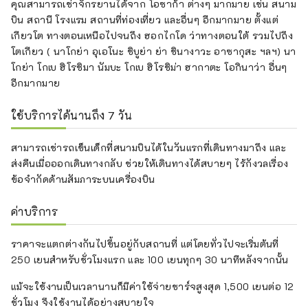
คุณสามารถเช่าจักรยานได้จาก โอซาก้า ต่างๆ มากมาย เช่น สนาม
บิน สถานี โรงแรม สถานที่ท่องเที่ยว และอื่นๆ อีกมากมาย ตั้งแต่
เกียวโต ทางตอนเหนือไปจนถึง ฮอกไกโด ว่าทางตอนใต้ รวมไปถึง
โตเกียว ( นาโกย่า อุเอโนะ ชิบูย่า ย่า ชินางาวะ อาซากุสะ ฯลฯ) นา
โกย่า โกเบ ฮิโรชิมา นัมบะ โกเบ ฮิโรชิม่า ฮากาตะ โอกินาว่า อื่นๆ
อีกมากมาย
ใช้บริการได้นานถึง 7 วัน
สามารถเช่ารถเข็นเด็กที่สนามบินได้ในวันแรกที่เดินทางมาถึง และ
ส่งคืนเมื่อออกเดินทางกลับ ช่วยให้เดินทางได้สบายๆ ไร้กังวลเรื่อง
ข้อจำกัดด้านสัมภาระบนเครื่องบิน
ค่าบริการ
ราคาจะแตกต่างกันไปขึ้นอยู่กับสถานที่ แต่โดยทั่วไปจะเริ่มต้นที่
250 เยนสำหรับชั่วโมงแรก และ 100 เยนทุกๆ 30 นาทีหลังจากนั้น
แม้จะใช้งานเป็นเวลานานก็มีค่าใช้จ่ายชาร์จสูงสุด 1,500 เยนต่อ 12
ชั่วโมง จึงใช้งานได้อย่างสบายใจ