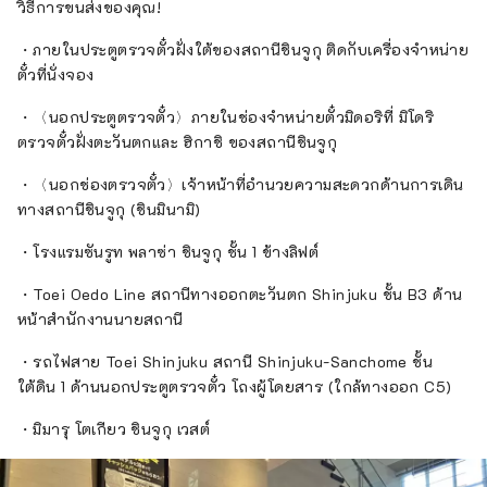
วิธีการขนส่งของคุณ!
・ภายในประตูตรวจตั๋วฝั่งใต้ของสถานีชินจูกุ ติดกับเครื่องจำหน่าย
ตั๋วที่นั่งจอง
・〈นอกประตูตรวจตั๋ว〉ภายในช่องจำหน่ายตั๋วมิดอริที่ มิโดริ
ตรวจตั๋วฝั่งตะวันตกและ ฮิกาชิ ของสถานีชินจูกุ
・〈นอกช่องตรวจตั๋ว〉เจ้าหน้าที่อำนวยความสะดวกด้านการเดิน
ทางสถานีชินจูกุ (ชินมินามิ)
・โรงแรมซันรูท พลาซ่า ชินจูกุ ชั้น 1 ข้างลิฟต์
・Toei Oedo Line สถานีทางออกตะวันตก Shinjuku ชั้น B3 ด้าน
หน้าสำนักงานนายสถานี
・รถไฟสาย Toei Shinjuku สถานี Shinjuku-Sanchome ชั้น
ใต้ดิน 1 ด้านนอกประตูตรวจตั๋ว โถงผู้โดยสาร (ใกล้ทางออก C5)
・มิมารุ โตเกียว ชินจูกุ เวสต์