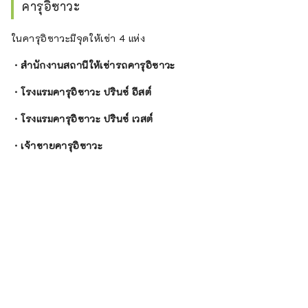
คารุอิซาวะ
ในคารุอิซาวะมีจุดให้เช่า 4 แห่ง
・สำนักงานสถานีให้เช่ารถคารุอิซาวะ
・โรงแรมคารุอิซาวะ ปรินซ์ อีสต์
・โรงแรมคารุอิซาวะ ปรินซ์ เวสต์
・เจ้าชายคารุอิซาวะ