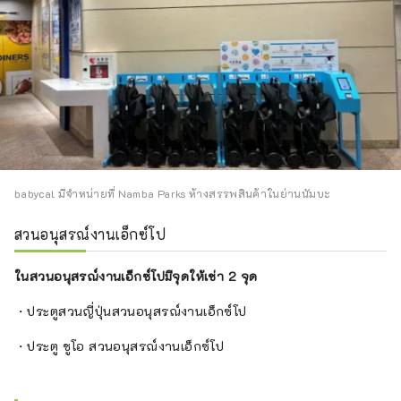
babycal มีจำหน่ายที่ Namba Parks ห้างสรรพสินค้าในย่านนัมบะ
สวนอนุสรณ์งานเอ็กซ์โป
ในสวนอนุสรณ์งานเอ็กซ์โปมีจุดให้เช่า 2 จุด
・ประตูสวนญี่ปุ่นสวนอนุสรณ์งานเอ็กซ์โป
・ประตู ชูโอ สวนอนุสรณ์งานเอ็กซ์โป