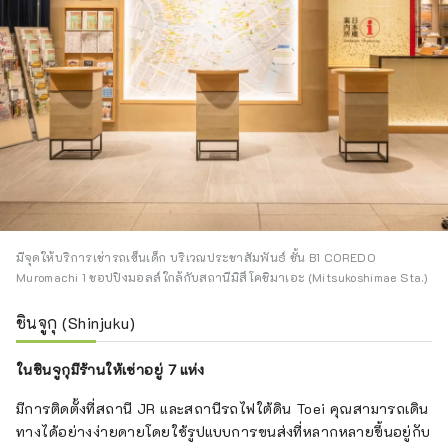
มีจุดให้บริการเช่ารถเข็นเด็ก บริเวณประชาสัมพันธ์ ชั้น B1 COREDO
Muromachi 1 ชอปปิงมอลล์ใกล้กับสถานีมิสึโคชิมาเอะ (Mitsukoshimae Sta.)
ชินจูกุ (Shinjuku)
ในชินจูกุมีร้านให้เช่าอยู่ 7 แห่ง
มีการติดตั้งที่สถานี JR และสถานีรถไฟใต้ดิน Toei คุณสามารถเดิน
ทางได้อย่างง่ายดายโดยใช้รูปแบบการขนส่งที่หลากหลายขึ้นอยู่กับ