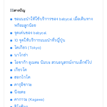
240 แห่งทั่วประเทศ และคุณสามารถใช้บริการได้
ตั้งแต่ 1 ชั่วโมงจนถึง 7 วันโดยต้องจองล่วงหน้า
สารบัญ
สามารถใช้ได้ในหลากหลายโอกาส เช่น ออกไป
ขอแนะนำให้ใช้บริการของ babycal เมื่อเดินทาง
เที่ยว ท่องเที่ยว หรืองีบหลับ
พร้อมลูกน้อย
จุดเด่นของ babycal
10 จุดให้บริการแนะนำทั่วญี่ปุ่น
โตเกียว (Tokyo)
นาโกย่า
โอซาก้า อุเมดะ นัมบะ สวนอนุสรณ์งานเอ็กซ์โป
เกียวโต
ฮอกไกโด
คารุอิซาวะ
นีงะตะ
คากาวะ (Kagawa)
ฮิโรชิมา