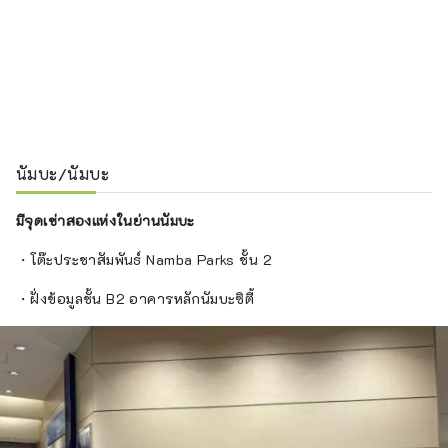
นัมบะ/นัมบะ
มีจุดเช่าสองแห่งในย่านนัมบะ
・โต๊ะประชาสัมพันธ์ Namba Parks ชั้น 2
・ฝั่งข้อมูลชั้น B2 อาคารหลักนัมบะซิตี้