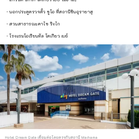
・นอกประตูตรวจตั๋ว ชูโอ ที่สถานีชินอุรายาสุ
・สวนสาธารณะคาไซ ริงไก
・โรงแรมโอเรียนทัล โตเกียว เบย์
Hotel Dream Gate เชื่อมต่อโดยตรงกับสถานี Maihama