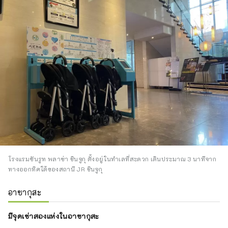
โรงแรมซันรูท พลาซ่า ชินจูกุ ตั้งอยู่ในทำเลที่สะดวก เดินประมาณ 3 นาทีจาก
ทางออกทิศใต้ของสถานี JR ชินจูกุ
อาซากุสะ
มีจุดเช่าสองแห่งในอาซากุสะ