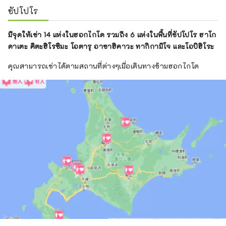
ซัปโปโร
มีจุดให้เช่า 14 แห่งในฮอกไกโด รวมถึง 6 แห่งในพื้นที่ซัปโปโร ฮาโก
ดาเตะ คิตะฮิโรชิมะ โอตารุ อาซาฮิคาวะ ทากิกามิโจ และโอบิฮิโระ
คุณสามารถเช่าได้ตามสถานที่ต่างๆเมื่อเดินทางข้ามฮอกไกโด