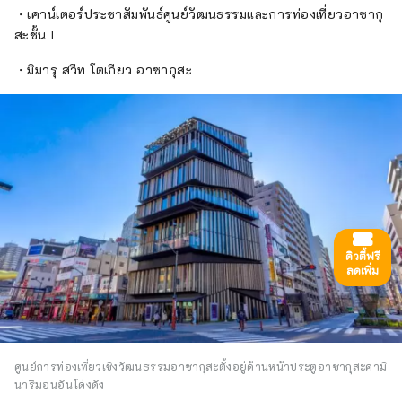
・เคาน์เตอร์ประชาสัมพันธ์ศูนย์วัฒนธรรมและการท่องเที่ยวอาซากุ
สะชั้น 1
・มิมารุ สวีท โตเกียว อาซากุสะ
ดิวตี้ฟรี
ลดเพิ่ม
ศูนย์การท่องเที่ยวเชิงวัฒนธรรมอาซากุสะตั้งอยู่ด้านหน้าประตูอาซากุสะคามิ
นาริมอนอันโด่งดัง