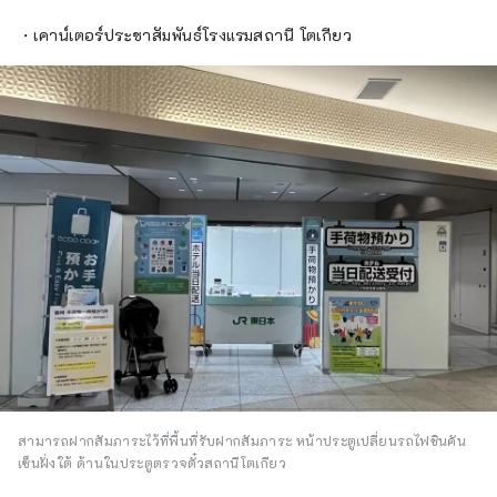
・เคาน์เตอร์ประชาสัมพันธ์โรงแรมสถานี โตเกียว
สามารถฝากสัมภาระไว้ที่พื้นที่รับฝากสัมภาระ หน้าประตูเปลี่ยนรถไฟชินคัน
เซ็นฝั่งใต้ ด้านในประตูตรวจตั๋วสถานีโตเกียว