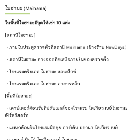
ไมฮามะ (Maihama)
ในพื้นที่ไมฮามะมีจุดให้เช่า 10 แห่ง
[สถานีไมฮามะ]
・ภายในประตูตรวจตั๋วที่สถานี Maihama (ข้างร้าน NewDays)
・สถานีไมฮามะ ทางออกทิศเหนือภายในช่องตรวจตั๋ว
・โรงแรมดรีมเกท ไมฮามะ แอนเน็กซ์
・โรงแรมดรีมเกต ไมฮามะ อาคารหลัก
[พื้นที่ไมฮามะ]
・เคาน์เตอร์ต้อนรับกัปตันเบลล์ของโรงแรม โตเกียว เบย์ไมฮามะ
เฟิร์สรีสอร์ท
・แผนกต้อนรับโรงแรมมิตซุย การ์เด้น ปรานา โตเกียว เบย์
・แกรนด์ นิกโก้ โตเกียว เบย์ ไมฮามะ