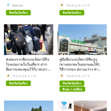
การเดินทางและการเดินทาง
Babycal
マルチエキューブ
ไกล
จังหวัดโตเกียว
จังหวัดโตเกียว
ส่งของจากล็อกเกอร์สถานีถึง
คู่มือล็อกเกอร์สถานีชินจูกุ
โรงแรมภายในวันเดียว! ฝาก
(ทางออกตะวันออกและใต้):
สัมภาระของคุณไว้กับ Multi-
วิธีการจอง สถานะว่าง ค่า
Ecube แล้วเพลิดเพลินกับการ
ธรรมเนียม และการเข้าถึง
マルチエキューブ
マルチエキューブ
ท่องเที่ยวแบบแฮนด์ฟรี
จังหวัดโตเกียว
จังหวัดโตเกียว
ชินจูกุ / ยตสึยะ