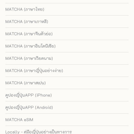
MATCHA (ภาษาไทย)
MATCHA (ภาษาเกาหลี)
MATCHA (ภาษาจีนตัวย่อ)
MATCHA (ภาษาอินโดนีเซีย)
MATCHA (ภาษาเวียดนาม)
MATCHA (ภาษาญี่ปุ่นอย่างง่าย)
MATCHA (ภาษาสเปน)
คูปองญี่ปุ่นAPP (iPhone)
คูปองญี่ปุ่นAPP (Android)
MATCHA eSIM
Locally - คู่มือญี่ปุ่นอย่างเป็นทางการ