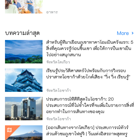
อาหาร
บทความล่าสุด
More
สำหรับผู้ที่มาเยือนภูเขาทาคาโอะเป็นครั้งแรก: 5
สิ่งที่คุณควรรู้ก่อนขึ้นเขา เพื่อให้การปีนเขาเป็น
ไปอย่างสนุกสนาน
จังหวัดโตเกียว
เรียนรู้ประวัติศาสตร์ไปพร้อมกับการวิ่งรอบ
ปราสาทโอซาก้าด้วยไกด์เสียง "วิ่ง วิ่ง เรียนรู้"
จังหวัดโอซาก้า
ประสบการณ์ที่ดีที่สุดในโอซาก้า: 20
ประสบการณ์ที่ไม่ซ้ำใครที่จะเพิ่มในรายการสิ่งที่
อยากทำในการเดินทางของคุณ
จังหวัดโอซาก้า
[ออกเดินทางจากโตเกียว] ประสบการณ์ทัวร์
ส่วนตัวชมภูเขาไฟฟูจิ | วันแห่งอิสรภาพสุดหรู