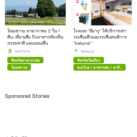
โยเนซาวะ ยามากาตะ 2 วัน 1
โรงแรม "มิมารุ" ให้บริการเช่า
คืน: เที่ยวเต็ม กับอาหารท้องถิ่น
รถเข็นเด็กและรถเข็นคนพิการ
ธรรมชาติ และออนเซ็น
"babycal"
MATCHA
Babycal
จังหวัดยามากาตะ
จังหวัดโตเกียว
โยเนซาวะ
อุเอโนะ / อาซากุสะ / อากิ
ฮาบาระ
Sponsored Stories