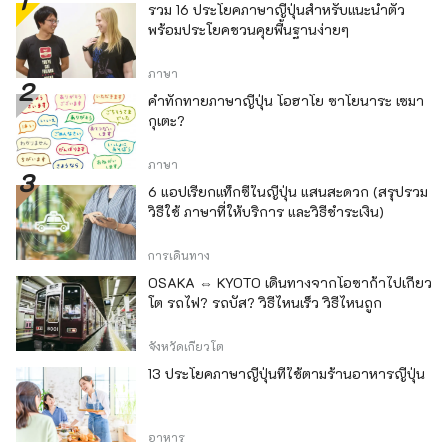
รวม 16 ประโยคภาษาญี่ปุ่นสำหรับแนะนำตัว
พร้อมประโยคชวนคุยพื้นฐานง่ายๆ
ภาษา
คำทักทายภาษาญี่ปุ่น โอฮาโย ซาโยนาระ เซมา
กุเตะ?
ภาษา
6 แอปเรียกแท็กซี่ในญี่ปุ่น แสนสะดวก (สรุปรวม
วิธีใช้ ภาษาที่ให้บริการ และวิธีชำระเงิน)
การเดินทาง
OSAKA ⇔ KYOTO เดินทางจากโอซาก้าไปเกียว
โต รถไฟ? รถบัส? วิธีไหนเร็ว วิธีไหนถูก
จังหวัดเกียวโต
13 ประโยคภาษาญี่ปุ่นที่ใช้ตามร้านอาหารญี่ปุ่น
อาหาร