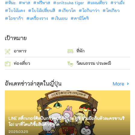
หิมะ
พาส
ฟรีพาส
onitsuka tiger
แผนเที่ยว
ราเม็ง
ใบไม้แดง
ใบไม้เปลี่ยนสี
เกียวโต
โอกินาว่า
โตเกียว
โอซาก้า
เครื่องราง
เงินเยน
คามิโคจิ
เป้าหมาย
อาหาร
ที่พัก
ท่องเที่ยว
วัฒนธรรม ประเพณี
อัพเดทข่าวล่าสุดในญี่ปุ่น
More
LINE สติ๊กเกอร์ศิลปินการ์ตูนนิชิทีมูระ ยูจิ ร่วมมือกับตัวละครซานริ
โอ! มาที่โดนกิซื้อสินค้าจำกัด
2025.03.25