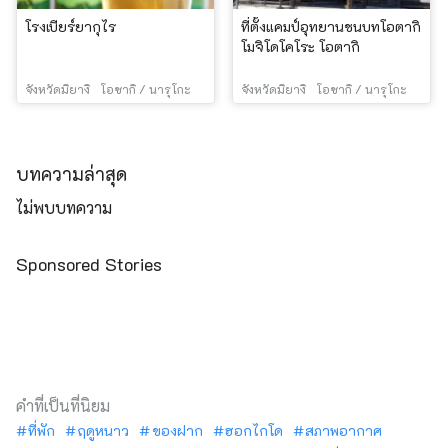
โรงเบียร์ยากุไร
ที่ตั้งแคมป์อุทยานชนบทโอตากิ
โมจิโดโคโระ โอตากิ
จังหวัดมิยางิ
โอซากิ / นารุโกะ
จังหวัดมิยางิ
โอซากิ / นารุโกะ
บทความล่าสุด
ไม่พบบทความ
Sponsored Stories
คำที่เป็นที่นิยม
ที่พัก
ฤดูหนาว
ของฝาก
ฮอกไกโด
สภาพอากาศ