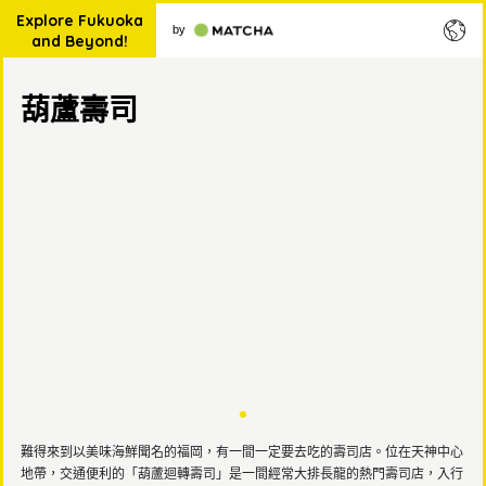
Explore Fukuoka
by
and Beyond!
葫蘆壽司
難得來到以美味海鮮聞名的福岡，有一間一定要去吃的壽司店。位在天神中心
地帶，交通便利的「葫蘆迴轉壽司」是一間經常大排長龍的熱門壽司店，入行