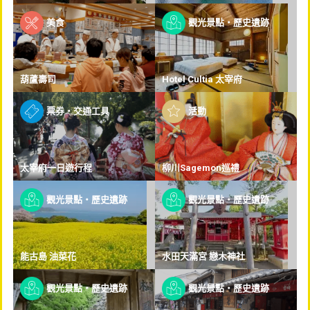
美食
觀光景點・歷史遺跡
葫蘆壽司
Hotel Cultia 太宰府
票券・交通工具
活動
太宰府一日遊行程
柳川Sagemon巡禮
觀光景點・歷史遺跡
觀光景點・歷史遺跡
能古島 油菜花
水田天滿宮 戀木神社
觀光景點・歷史遺跡
觀光景點・歷史遺跡