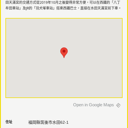
田天滿宮的交通方式從2019年10月之後變得非常方便，可以在西鐵的「八丁
牟田車站」及JR的「羽犬塚車站」搭乘西鐵巴士，直接在水田天滿宮前下車。
Open in Google Maps
住址
福岡縣筑後市水田62-1