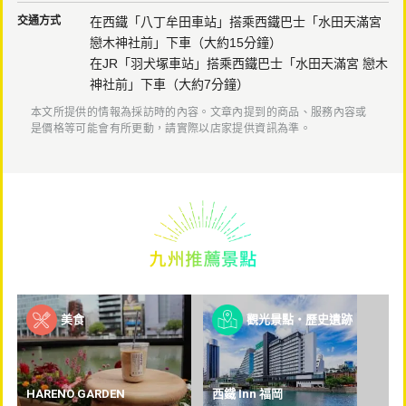
交通方式
在西鐵「八丁牟田車站」搭乘西鐵巴士「水田天滿宮
戀木神社前」下車（大約15分鐘）
在JR「羽犬塚車站」搭乘西鐵巴士「水田天滿宮 戀木
神社前」下車（大約7分鐘）
本文所提供的情報為採訪時的內容。文章內提到的商品、服務內容或
是價格等可能會有所更動，請實際以店家提供資訊為準。
美食
觀光景點・歷史遺跡
HARENO GARDEN
西鐵 Inn 福岡