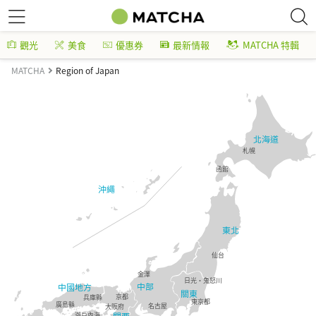
觀光
美食
優惠券
最新情報
MATCHA 特輯
MATCHA
Region of Japan
北海道
札幌
函館
沖繩
東北
仙台
金澤
日光・鬼怒川
中部
中國地方
關東
京都
兵庫縣
東京都
廣島縣
名古屋
大阪府
瀨戶內海