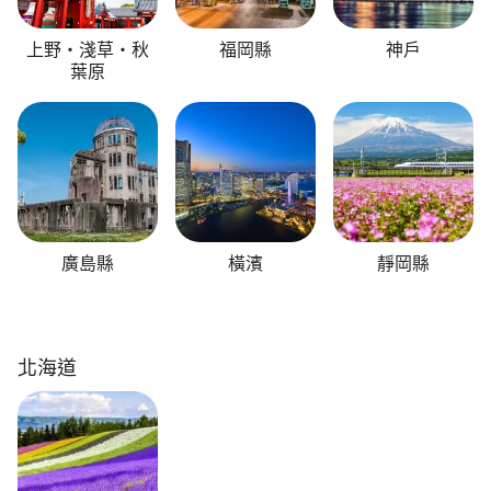
上野・淺草・秋
福岡縣
神戶
葉原
廣島縣
橫濱
靜岡縣
北海道