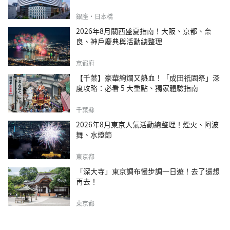
銀座・日本橋
2026年8月關西盛夏指南！大阪、京都、奈
良、神戶慶典與活動總整理
京都府
【千葉】豪華絢爛又熱血！「成田祇園祭」深
度攻略：必看 5 大重點、獨家體驗指南
千葉縣
2026年8月東京人氣活動總整理！煙火、阿波
舞、水燈節
東京都
「深大寺」東京調布慢步調一日遊！去了還想
再去！
東京都