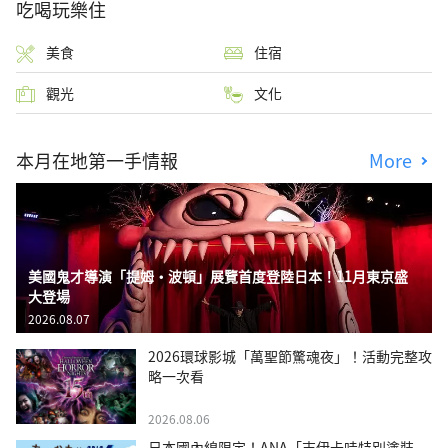
吃喝玩樂住
美食
住宿
觀光
文化
本月在地第一手情報
More
美國鬼才導演「提姆・波頓」展覽首度登陸日本！11月東京盛
大登場
2026.08.07
2026環球影城「萬聖節驚魂夜」！活動完整攻
略一次看
2026.08.06
日本國內線限定！ANA「吉伊卡哇特別塗裝