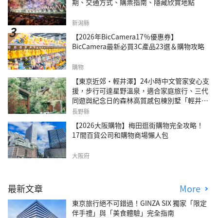
期、交通方式、購票指南、隱藏欣賞地點
新潟縣
【2026年BicCamera17％優惠券】
BicCamera最新必買3C產品23選＆購物攻略
購物
【東京近郊・輕井澤】24小時中文管家安心支
援，步行可達星野溫泉，適合家庭旅行、三代
同遊與紀念日的森林高質感包棟別墅「輕井澤
森四季VILLA」
長野縣
【2026大阪購物】梅田逛街購物完全攻略！
17間百貨公司和購物商場懶人包
大阪府
最新文章
More
東京旅行絕不可錯過！GINZA SIX 獨家「限定
伴手禮」與「美食體驗」完全指南