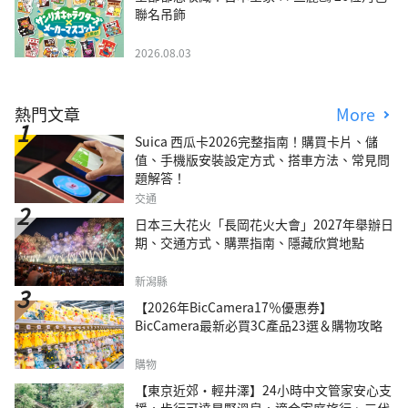
聯名吊飾
2026.08.03
熱門文章
More
Suica 西瓜卡2026完整指南！購買卡片、儲
值、手機版安裝設定方式、搭車方法、常見問
題解答！
交通
日本三大花火「長岡花火大會」2027年舉辦日
期、交通方式、購票指南、隱藏欣賞地點
新潟縣
【2026年BicCamera17％優惠券】
BicCamera最新必買3C產品23選＆購物攻略
購物
【東京近郊・輕井澤】24小時中文管家安心支