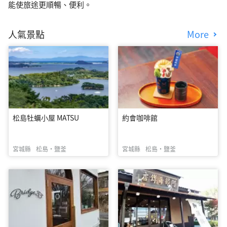
能使旅途更順暢、便利。
人氣景點
More
松島牡蠣小屋 MATSU
約會咖啡館
宮城縣
松島・鹽釜
宮城縣
松島・鹽釜