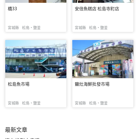
橋33
安倍魚糕店 松島寺町店
宮城縣
松島・鹽釜
宮城縣
松島・鹽釜
松島魚市場
鹽灶海鮮批發市場
宮城縣
松島・鹽釜
宮城縣
松島・鹽釜
最新文章