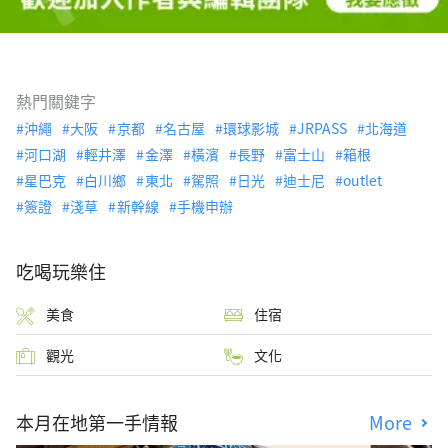
熱門關鍵字
沖繩
大阪
京都
名古屋
環球影城
JRPASS
北海道
河口湖
輕井澤
金澤
橫濱
長野
富士山
箱根
星巴克
白川鄉
東北
駕照
日光
迪士尼
outlet
簽證
淺草
新幹線
手機申辦
吃喝玩樂住
美食
住宿
觀光
文化
本月在地第一手情報
More