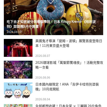
吃下去才知道被分到哪個學院！日本 Krispy Kreme 《哈利波
特》甜甜圈8月中開賣
2026.08.10
美國鬼才導演「提姆・波頓」展覽首度登陸日
本！11月東京盛大登場
2026.08.07
2026環球影城「萬聖節驚魂夜」！活動完整攻
略一次看
2026.08.06
日本國內線限定！ANA「吉伊卡哇特別塗裝
機」10月底開航
2026.08.04
全部都想收藏！日本全家 × 三麗鷗 26位角色