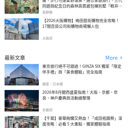
援，步行可達星野溫泉，適合家庭旅行、三代
同遊與紀念日的森林高質感包棟別墅「輕井澤
森四季VILLA」
長野縣
【2026大阪購物】梅田逛街購物完全攻略！
17間百貨公司和購物商場懶人包
大阪府
最新文章
More
東京旅行絕不可錯過！GINZA SIX 獨家「限定
伴手禮」與「美食體驗」完全指南
銀座・日本橋
2026年8月關西盛夏指南！大阪、京都、奈
良、神戶慶典與活動總整理
京都府
【千葉】豪華絢爛又熱血！「成田祇園祭」深
度攻略：必看 5 大重點、獨家體驗指南