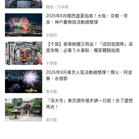
銀座・日本橋
2026年8月關西盛夏指南！大阪、京都、奈
良、神戶慶典與活動總整理
京都府
【千葉】豪華絢爛又熱血！「成田祇園祭」深
度攻略：必看 5 大重點、獨家體驗指南
千葉縣
2026年8月東京人氣活動總整理！煙火、阿波
舞、水燈節
東京都
「深大寺」東京調布慢步調一日遊！去了還想
再去！
東京都