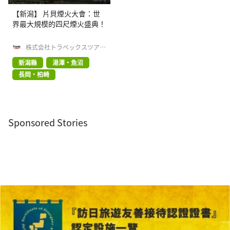
【新潟】 片貝煙火大會：世
界最大規模的四尺煙火盛典！
株式会社トラベックスツアー
ズ
新潟縣
湯澤・魚沼
長岡・柏崎
Sponsored Stories