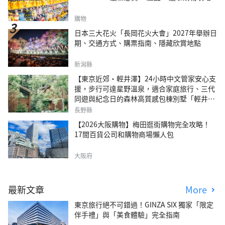
購物
日本三大花火「長岡花火大會」2027年舉辦日
期、交通方式、購票指南、隱藏欣賞地點
新潟縣
【東京近郊・輕井澤】24小時中文管家安心支
援，步行可達星野溫泉，適合家庭旅行、三代
同遊與紀念日的森林高質感包棟別墅「輕井澤
森四季VILLA」
長野縣
【2026大阪購物】梅田逛街購物完全攻略！
17間百貨公司和購物商場懶人包
大阪府
最新文章
More
東京旅行絕不可錯過！GINZA SIX 獨家「限定
伴手禮」與「美食體驗」完全指南