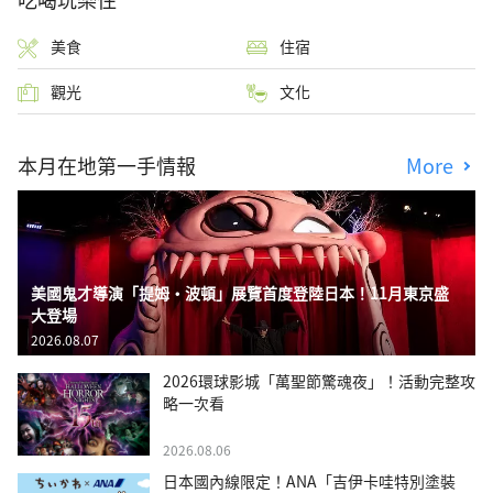
美食
住宿
觀光
文化
本月在地第一手情報
More
美國鬼才導演「提姆・波頓」展覽首度登陸日本！11月東京盛
大登場
2026.08.07
2026環球影城「萬聖節驚魂夜」！活動完整攻
略一次看
2026.08.06
日本國內線限定！ANA「吉伊卡哇特別塗裝