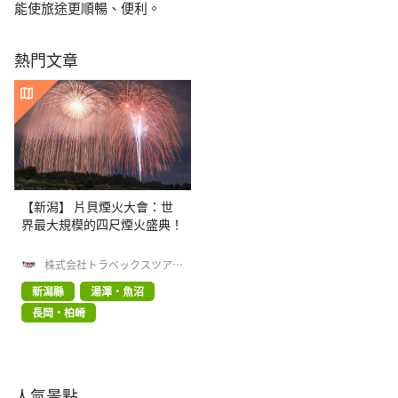
能使旅途更順暢、便利。
熱門文章
【新潟】 片貝煙火大會：世
界最大規模的四尺煙火盛典！
株式会社トラベックスツアー
ズ
新潟縣
湯澤・魚沼
長岡・柏崎
人氣景點