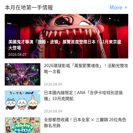
本月在地第一手情報
More
美國鬼才導演「提姆・波頓」展覽首度登陸日本！11月東京盛
大登場
2026.08.07
2026環球影城「萬聖節驚魂夜」！活動完整攻
略一次看
2026.08.06
日本國內線限定！ANA「吉伊卡哇特別塗裝
機」10月底開航
2026.08.04
全部都想收藏！日本全家 × 三麗鷗 26位角色
聯名吊飾