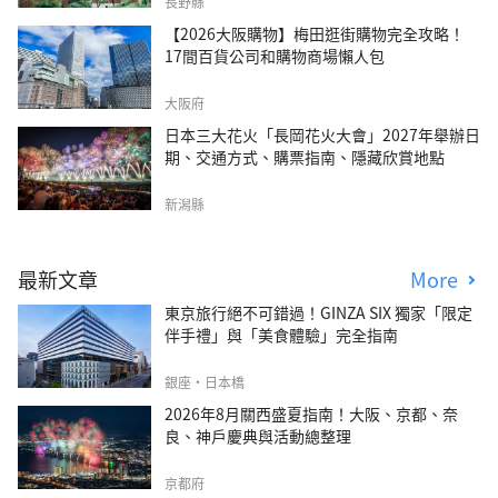
長野縣
【2026大阪購物】梅田逛街購物完全攻略！
17間百貨公司和購物商場懶人包
大阪府
日本三大花火「長岡花火大會」2027年舉辦日
期、交通方式、購票指南、隱藏欣賞地點
新潟縣
最新文章
More
東京旅行絕不可錯過！GINZA SIX 獨家「限定
伴手禮」與「美食體驗」完全指南
銀座・日本橋
2026年8月關西盛夏指南！大阪、京都、奈
良、神戶慶典與活動總整理
京都府