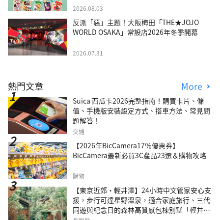
2026.08.03
反派「惡」主題！大阪梅田「THE★JOJO
WORLD OSAKA」常設店2026年冬季開幕
2026.07.31
熱門文章
More
Suica 西瓜卡2026完整指南！購買卡片、儲
值、手機版安裝設定方式、搭車方法、常見問
題解答！
交通
【2026年BicCamera17％優惠券】
BicCamera最新必買3C產品23選＆購物攻略
購物
【東京近郊・輕井澤】24小時中文管家安心支
援，步行可達星野溫泉，適合家庭旅行、三代
同遊與紀念日的森林高質感包棟別墅「輕井澤
森四季VILLA」