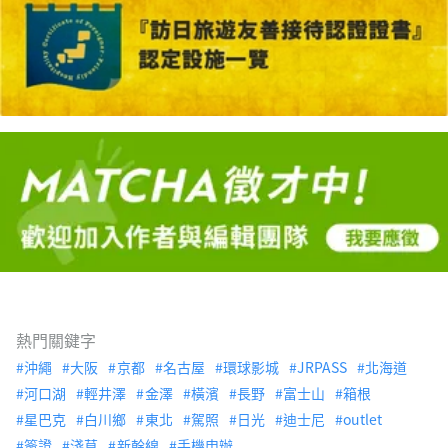
熱門關鍵字
沖繩
大阪
京都
名古屋
環球影城
JRPASS
北海道
河口湖
輕井澤
金澤
橫濱
長野
富士山
箱根
星巴克
白川鄉
東北
駕照
日光
迪士尼
outlet
簽證
淺草
新幹線
手機申辦