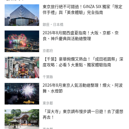
東京旅行絕不可錯過！GINZA SIX 獨家「限定
伴手禮」與「美食體驗」完全指南
銀座・日本橋
2026年8月關西盛夏指南！大阪、京都、奈
良、神戶慶典與活動總整理
京都府
【千葉】豪華絢爛又熱血！「成田祇園祭」深
度攻略：必看 5 大重點、獨家體驗指南
千葉縣
2026年8月東京人氣活動總整理！煙火、阿波
舞、水燈節
東京都
「深大寺」東京調布慢步調一日遊！去了還想
再去！