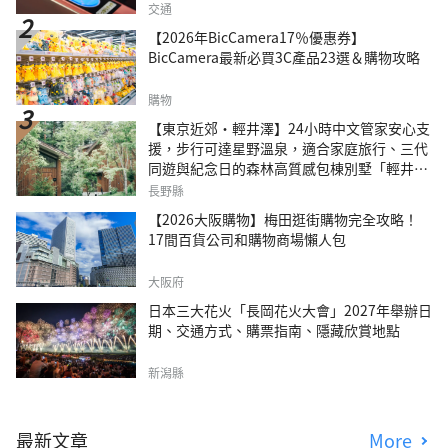
交通
【2026年BicCamera17％優惠券】
BicCamera最新必買3C產品23選＆購物攻略
購物
【東京近郊・輕井澤】24小時中文管家安心支
援，步行可達星野溫泉，適合家庭旅行、三代
同遊與紀念日的森林高質感包棟別墅「輕井澤
森四季VILLA」
長野縣
【2026大阪購物】梅田逛街購物完全攻略！
17間百貨公司和購物商場懶人包
大阪府
日本三大花火「長岡花火大會」2027年舉辦日
期、交通方式、購票指南、隱藏欣賞地點
新潟縣
最新文章
More