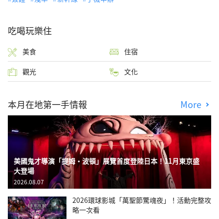
吃喝玩樂住
美食
住宿
觀光
文化
本月在地第一手情報
More
美國鬼才導演「提姆・波頓」展覽首度登陸日本！11月東京盛
大登場
2026.08.07
2026環球影城「萬聖節驚魂夜」！活動完整攻
略一次看