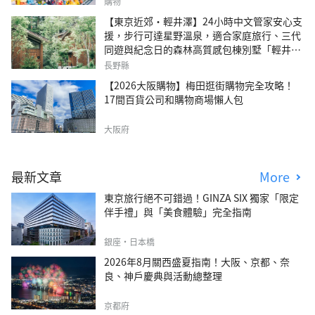
購物
【東京近郊・輕井澤】24小時中文管家安心支
援，步行可達星野溫泉，適合家庭旅行、三代
同遊與紀念日的森林高質感包棟別墅「輕井澤
森四季VILLA」
長野縣
【2026大阪購物】梅田逛街購物完全攻略！
17間百貨公司和購物商場懶人包
大阪府
最新文章
More
東京旅行絕不可錯過！GINZA SIX 獨家「限定
伴手禮」與「美食體驗」完全指南
銀座・日本橋
2026年8月關西盛夏指南！大阪、京都、奈
良、神戶慶典與活動總整理
京都府