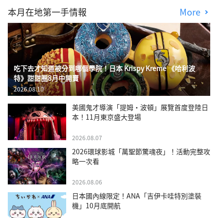
本月在地第一手情報
More
吃下去才知道被分到哪個學院！日本 Krispy Kreme 《哈利波
特》甜甜圈8月中開賣
2026.08.10
美國鬼才導演「提姆・波頓」展覽首度登陸日
本！11月東京盛大登場
2026.08.07
2026環球影城「萬聖節驚魂夜」！活動完整攻
略一次看
2026.08.06
日本國內線限定！ANA「吉伊卡哇特別塗裝
機」10月底開航