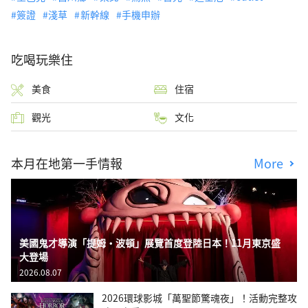
簽證
淺草
新幹線
手機申辦
吃喝玩樂住
美食
住宿
觀光
文化
本月在地第一手情報
More
美國鬼才導演「提姆・波頓」展覽首度登陸日本！11月東京盛
大登場
2026.08.07
2026環球影城「萬聖節驚魂夜」！活動完整攻