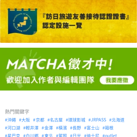
熱門關鍵字
沖繩
大阪
京都
名古屋
環球影城
JRPASS
北海道
河口湖
輕井澤
金澤
橫濱
長野
富士山
箱根
星巴克
白川鄉
東北
駕照
日光
迪士尼
outlet