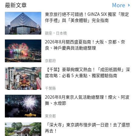
最新文章
More
東京旅行絕不可錯過！GINZA SIX 獨家「限定
伴手禮」與「美食體驗」完全指南
銀座・日本橋
2026年8月關西盛夏指南！大阪、京都、奈
良、神戶慶典與活動總整理
京都府
【千葉】豪華絢爛又熱血！「成田祇園祭」深
度攻略：必看 5 大重點、獨家體驗指南
千葉縣
2026年8月東京人氣活動總整理！煙火、阿波
舞、水燈節
東京都
「深大寺」東京調布慢步調一日遊！去了還想
再去！