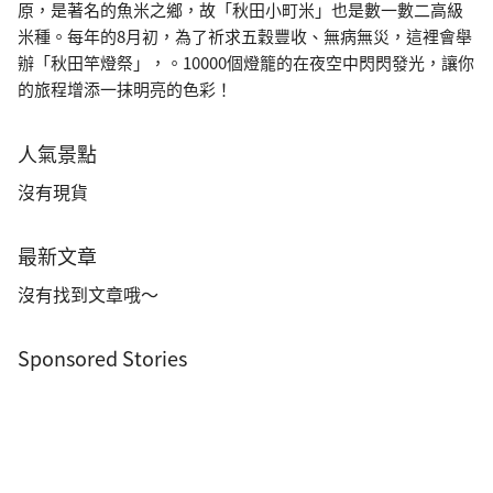
原，是著名的魚米之鄉，故「秋田小町米」也是數一數二高級
米種。每年的8月初，為了祈求五穀豐收、無病無災，這裡會舉
辦「秋田竿燈祭」，。10000個燈籠的在夜空中閃閃發光，讓你
的旅程增添一抹明亮的色彩！
人氣景點
沒有現貨
最新文章
沒有找到文章哦～
Sponsored Stories