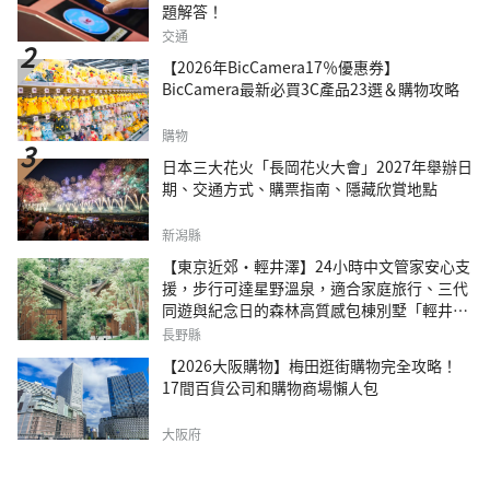
題解答！
交通
【2026年BicCamera17％優惠券】
BicCamera最新必買3C產品23選＆購物攻略
購物
日本三大花火「長岡花火大會」2027年舉辦日
期、交通方式、購票指南、隱藏欣賞地點
新潟縣
【東京近郊・輕井澤】24小時中文管家安心支
援，步行可達星野溫泉，適合家庭旅行、三代
同遊與紀念日的森林高質感包棟別墅「輕井澤
森四季VILLA」
長野縣
【2026大阪購物】梅田逛街購物完全攻略！
17間百貨公司和購物商場懶人包
大阪府