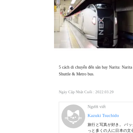
5 cách di chuyển đến sân bay Narita: Narita
Shuttle & Metro bus.
Ngày Cập Nhật Cuối :
2022.03.29
Người viết
Kazuki Tsuchido
旅行と写真が好き。 バ
っと多くの人に日本の文