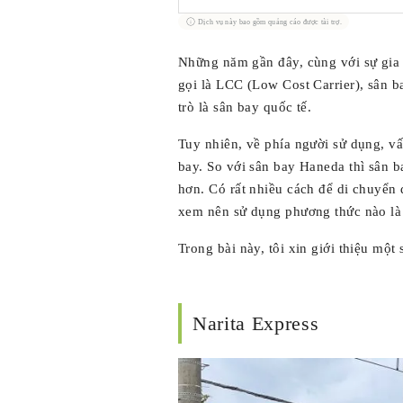
Dịch vụ này bao gồm quảng cáo được tài trợ.
Những năm gần đây, cùng với sự gia 
gọi là LCC (Low Cost Carrier), sân 
trò là sân bay quốc tế.
Tuy nhiên, về phía người sử dụng, v
bay. So với sân bay Haneda thì sân ba
hơn. Có rất nhiều cách để di chuyển
xem nên sử dụng phương thức nào là 
Trong bài này, tôi xin giới thiệu một
Narita Express