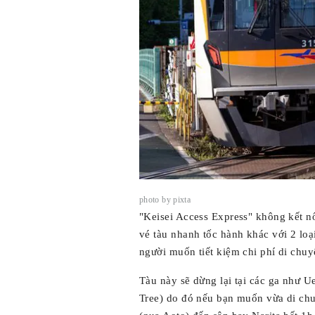
photo by pixta
"Keisei Access Express" không kết nố
vé tàu nhanh tốc hành khác với 2 loạ
người muốn tiết kiệm chi phí di chuy
Tàu này sẽ dừng lại tại các ga như U
Tree) do đó nếu bạn muốn vừa di chu