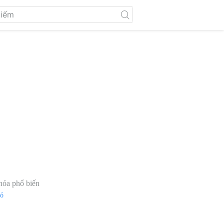
hóa phổ biến
đỏ