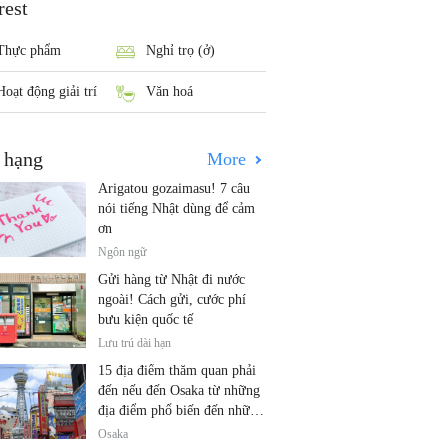
rest
Thực phẩm
Nghỉ trọ (ở)
Hoạt động giải trí
Văn hoá
 hạng
More
Arigatou gozaimasu! 7 câu
nói tiếng Nhật dùng để cảm
ơn
Ngôn ngữ
Gửi hàng từ Nhật đi nước
ngoài! Cách gửi, cước phí
bưu kiện quốc tế
Lưu trú dài hạn
15 địa điểm thăm quan phải
đến nếu đến Osaka từ những
địa điểm phổ biến đến những
địa điểm ít được biết đến
Osaka