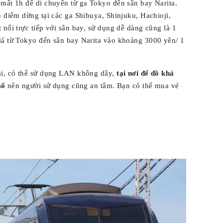
 mất 1h để di chuyển từ ga Tokyo đến sân bay Narita.
u điểm dừng tại các ga Shibuya, Shinjuku, Hachioji,
 nối trực tiếp với sân bay, sử dụng dễ dàng cũng là 1
iá từ Tokyo đến sân bay Narita vào khoảng 3000 yên/ 1
ái, có thể sử dụng LAN không dây,
tại nơi để đồ khá
số
nên người sử dụng cũng an tâm. Bạn có thể mua vé