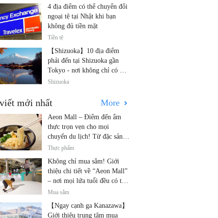
4 địa điểm có thể chuyển đổi
ngoại tệ tại Nhật khi bạn
không đủ tiền mặt
Tiền tệ
【Shizuoka】10 địa điểm
phải đến tại Shizuoka gần
Tokyo - nơi không chỉ có núi
Phú Sĩ và trà!
Shizuoka
viết mới nhất
More
Aeon Mall – Điểm đến ẩm
thực trọn vẹn cho mọi
chuyến du lịch! Từ đặc sản
địa phương đến nhà hàng nổi
Thực phẩm
tiếng
Không chỉ mua sắm! Giới
thiệu chi tiết về “Aeon Mall”
– nơi mọi lứa tuổi đều có thể
vui chơi! Các hoạt động mới
Mua sắm
nhất và các điểm đến dành
【Ngay cạnh ga Kanazawa】
cho gia đình.
Giới thiệu trung tâm mua