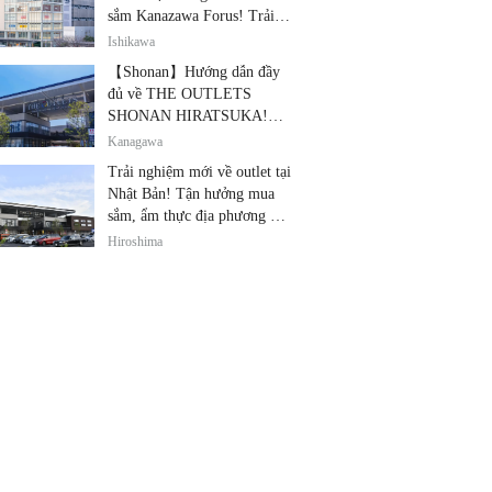
sắm Kanazawa Forus! Trải
nghiệm cùng lúc các thương
Ishikawa
hiệu nổi tiếng, quà lưu niệm
【Shonan】Hướng dẫn đầy
và ẩm thực địa phương
đủ về THE OUTLETS
SHONAN HIRATSUKA!
Thỏa sức tận hưởng mua
Kanagawa
sắm, thiết bị điện tử giảm giá
Trải nghiệm mới về outlet tại
và ẩm thực địa phương tại
Nhật Bản! Tận hưởng mua
cùng một địa điểm!
sắm, ẩm thực địa phương và
giải trí tại THE OUTLETS!
Hiroshima