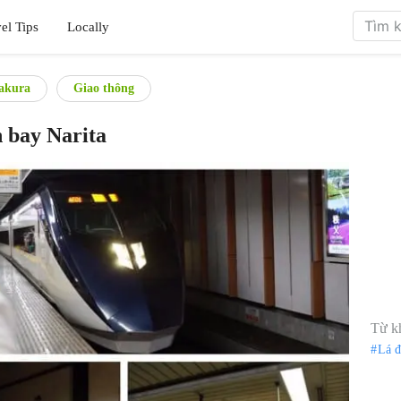
el Tips
Locally
Sakura
Giao thông
n bay Narita
Từ k
Lá 