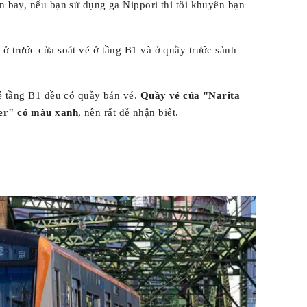
ân bay, nếu bạn sử dụng ga Nippori thì tôi khuyên bạn
 ở trước cửa soát vé ở tầng B1 và ở quầy trước sảnh
 vé tầng B1 đều có quầy bán vé.
Quầy vé của "Narita
ner" có màu xanh
, nên rất dễ nhận biết.