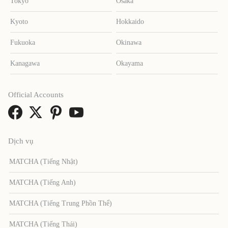
Tokyo
Osaka
Kyoto
Hokkaido
Fukuoka
Okinawa
Kanagawa
Okayama
Official Accounts
Dịch vụ
MATCHA (Tiếng Nhật)
MATCHA (Tiếng Anh)
MATCHA (Tiếng Trung Phồn Thể)
MATCHA (Tiếng Thái)