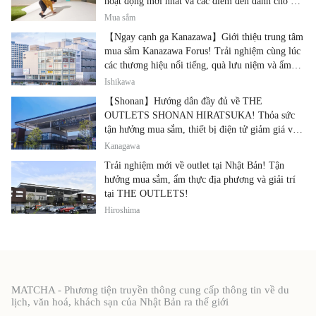
hoạt động mới nhất và các điểm đến dành cho gia
đình.
Mua sắm
【Ngay cạnh ga Kanazawa】Giới thiệu trung tâm
mua sắm Kanazawa Forus! Trải nghiệm cùng lúc
các thương hiệu nổi tiếng, quà lưu niệm và ẩm
thực địa phương
Ishikawa
【Shonan】Hướng dẫn đầy đủ về THE
OUTLETS SHONAN HIRATSUKA! Thỏa sức
tận hưởng mua sắm, thiết bị điện tử giảm giá và
ẩm thực địa phương tại cùng một địa điểm!
Kanagawa
Trải nghiệm mới về outlet tại Nhật Bản! Tận
hưởng mua sắm, ẩm thực địa phương và giải trí
tại THE OUTLETS!
Hiroshima
MATCHA - Phương tiện truyền thông cung cấp thông tin về du
lịch, văn hoá, khách sạn của Nhật Bản ra thế giới