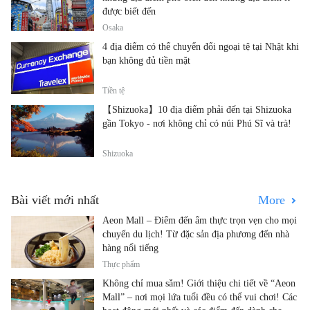
được biết đến
Osaka
4 địa điểm có thể chuyển đổi ngoại tệ tại Nhật khi
bạn không đủ tiền mặt
Tiền tệ
【Shizuoka】10 địa điểm phải đến tại Shizuoka
gần Tokyo - nơi không chỉ có núi Phú Sĩ và trà!
Shizuoka
Bài viết mới nhất
More
Aeon Mall – Điểm đến ẩm thực trọn vẹn cho mọi
chuyến du lịch! Từ đặc sản địa phương đến nhà
hàng nổi tiếng
Thực phẩm
Không chỉ mua sắm! Giới thiệu chi tiết về “Aeon
Mall” – nơi mọi lứa tuổi đều có thể vui chơi! Các