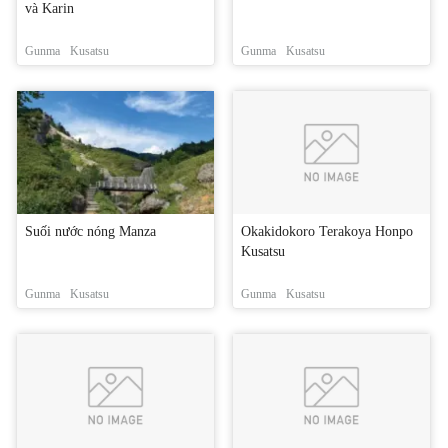
và Karin
Gunma
Kusatsu
Gunma
Kusatsu
Suối nước nóng Manza
Okakidokoro Terakoya Honpo
Kusatsu
Gunma
Kusatsu
Gunma
Kusatsu