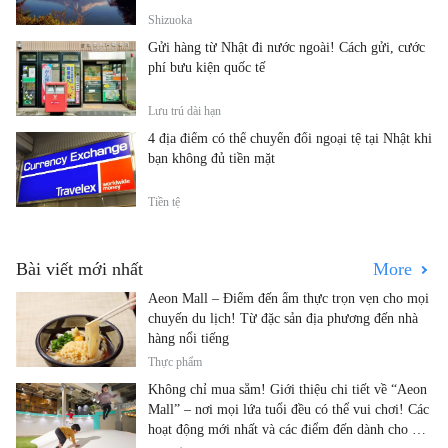
Shizuoka
Gửi hàng từ Nhật đi nước ngoài! Cách gửi, cước
phí bưu kiện quốc tế
Lưu trú dài hạn
4 địa điểm có thể chuyển đổi ngoại tệ tại Nhật khi
bạn không đủ tiền mặt
Tiền tệ
Bài viết mới nhất
More
Aeon Mall – Điểm đến ẩm thực trọn vẹn cho mọi
chuyến du lịch! Từ đặc sản địa phương đến nhà
hàng nổi tiếng
Thực phẩm
Không chỉ mua sắm! Giới thiệu chi tiết về “Aeon
Mall” – nơi mọi lứa tuổi đều có thể vui chơi! Các
hoạt động mới nhất và các điểm đến dành cho gia