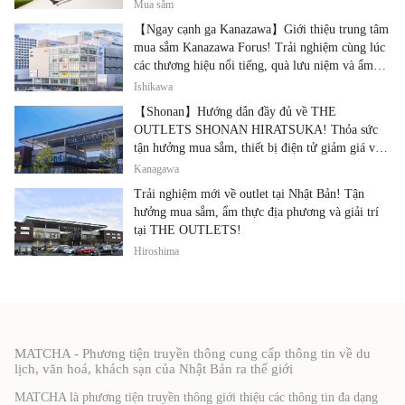
đình.
Mua sắm
【Ngay cạnh ga Kanazawa】Giới thiệu trung tâm
mua sắm Kanazawa Forus! Trải nghiệm cùng lúc
các thương hiệu nổi tiếng, quà lưu niệm và ẩm
thực địa phương
Ishikawa
【Shonan】Hướng dẫn đầy đủ về THE
OUTLETS SHONAN HIRATSUKA! Thỏa sức
tận hưởng mua sắm, thiết bị điện tử giảm giá và
ẩm thực địa phương tại cùng một địa điểm!
Kanagawa
Trải nghiệm mới về outlet tại Nhật Bản! Tận
hưởng mua sắm, ẩm thực địa phương và giải trí
tại THE OUTLETS!
Hiroshima
MATCHA - Phương tiện truyền thông cung cấp thông tin về du
lịch, văn hoá, khách sạn của Nhật Bản ra thế giới
MATCHA là phương tiện truyền thông giới thiệu các thông tin đa dạng