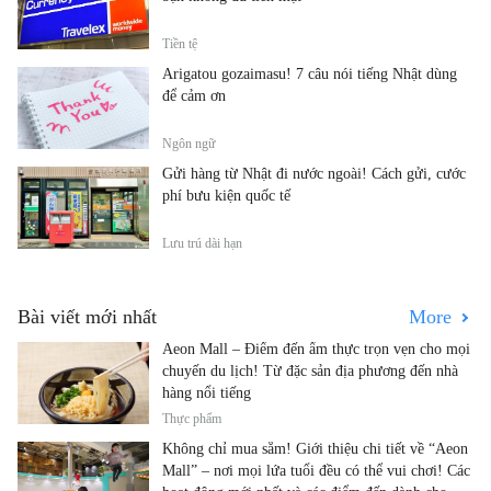
Tiền tệ
Arigatou gozaimasu! 7 câu nói tiếng Nhật dùng
để cảm ơn
Ngôn ngữ
Gửi hàng từ Nhật đi nước ngoài! Cách gửi, cước
phí bưu kiện quốc tế
Lưu trú dài hạn
Bài viết mới nhất
More
Aeon Mall – Điểm đến ẩm thực trọn vẹn cho mọi
chuyến du lịch! Từ đặc sản địa phương đến nhà
hàng nổi tiếng
Thực phẩm
Không chỉ mua sắm! Giới thiệu chi tiết về “Aeon
Mall” – nơi mọi lứa tuổi đều có thể vui chơi! Các