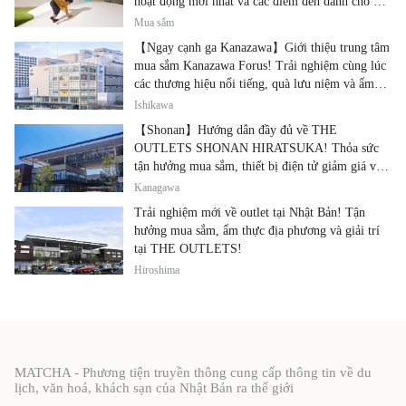
hoạt động mới nhất và các điểm đến dành cho gia
đình.
Mua sắm
【Ngay cạnh ga Kanazawa】Giới thiệu trung tâm
mua sắm Kanazawa Forus! Trải nghiệm cùng lúc
các thương hiệu nổi tiếng, quà lưu niệm và ẩm
thực địa phương
Ishikawa
【Shonan】Hướng dẫn đầy đủ về THE
OUTLETS SHONAN HIRATSUKA! Thỏa sức
tận hưởng mua sắm, thiết bị điện tử giảm giá và
ẩm thực địa phương tại cùng một địa điểm!
Kanagawa
Trải nghiệm mới về outlet tại Nhật Bản! Tận
hưởng mua sắm, ẩm thực địa phương và giải trí
tại THE OUTLETS!
Hiroshima
MATCHA - Phương tiện truyền thông cung cấp thông tin về du
lịch, văn hoá, khách sạn của Nhật Bản ra thế giới