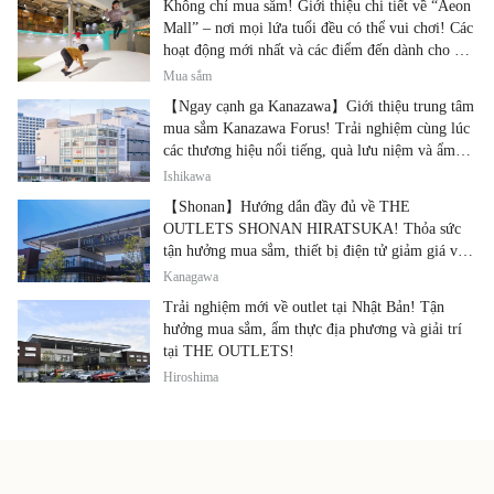
Không chỉ mua sắm! Giới thiệu chi tiết về “Aeon
Mall” – nơi mọi lứa tuổi đều có thể vui chơi! Các
hoạt động mới nhất và các điểm đến dành cho gia
đình.
Mua sắm
【Ngay cạnh ga Kanazawa】Giới thiệu trung tâm
mua sắm Kanazawa Forus! Trải nghiệm cùng lúc
các thương hiệu nổi tiếng, quà lưu niệm và ẩm
thực địa phương
Ishikawa
【Shonan】Hướng dẫn đầy đủ về THE
OUTLETS SHONAN HIRATSUKA! Thỏa sức
tận hưởng mua sắm, thiết bị điện tử giảm giá và
ẩm thực địa phương tại cùng một địa điểm!
Kanagawa
Trải nghiệm mới về outlet tại Nhật Bản! Tận
hưởng mua sắm, ẩm thực địa phương và giải trí
tại THE OUTLETS!
Hiroshima