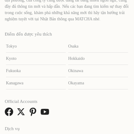
địa phương, của công ty cũng được đăng tải bằng nhiều ngôn ngữ, cùng
đầy đủ thông tin mới và hấp dẫn. Nếu các bạn đang tìm kiếm sự thay đổi
trong cuộc sống, khám phá những khả năng mới thì hãy tận hưởng trải
nghiệm tuyệt vời tại Nhật Bản thông qua MATCHA nhé.
Điểm đến được yêu thích
Tokyo
Osaka
Kyoto
Hokkaido
Fukuoka
Okinawa
Kanagawa
Okayama
Official Accounts
Dịch vụ