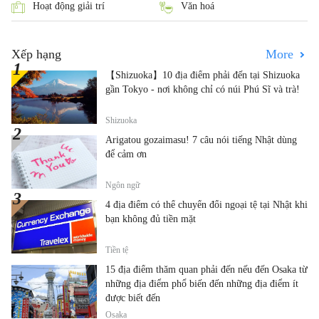
Hoạt động giải trí
Văn hoá
Xếp hạng
More
【Shizuoka】10 địa điểm phải đến tại Shizuoka
gần Tokyo - nơi không chỉ có núi Phú Sĩ và trà!
Shizuoka
Arigatou gozaimasu! 7 câu nói tiếng Nhật dùng
để cảm ơn
Ngôn ngữ
4 địa điểm có thể chuyển đổi ngoại tệ tại Nhật khi
bạn không đủ tiền mặt
Tiền tệ
15 địa điểm thăm quan phải đến nếu đến Osaka từ
những địa điểm phổ biến đến những địa điểm ít
được biết đến
Osaka