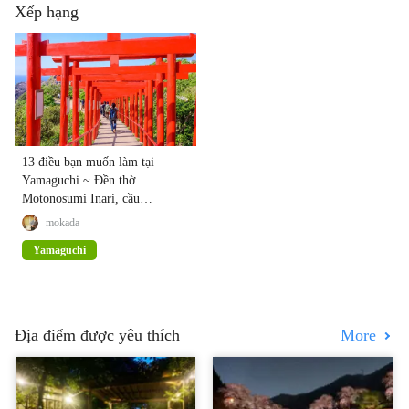
Xếp hạng
13 điều bạn muốn làm tại
Yamaguchi ~ Đền thờ
Motonosumi Inari, cầu
Tsunoshima, món cá nóc ~
mokada
Yamaguchi
Địa điểm được yêu thích
More