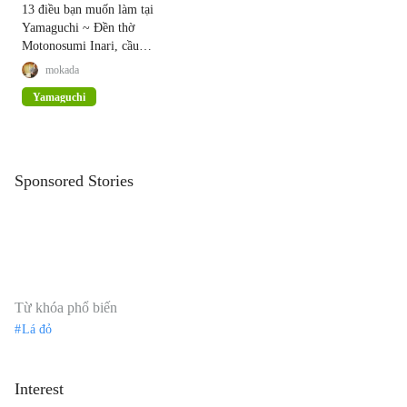
13 điều bạn muốn làm tại
Yamaguchi ~ Đền thờ
Motonosumi Inari, cầu
Tsunoshima, món cá nóc ~
mokada
Yamaguchi
Sponsored Stories
Từ khóa phổ biến
Lá đỏ
Interest