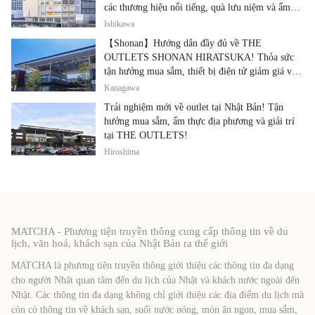
các thương hiệu nổi tiếng, quà lưu niệm và ẩm
thực địa phương
Ishikawa
【Shonan】Hướng dẫn đầy đủ về THE
OUTLETS SHONAN HIRATSUKA! Thỏa sức
tận hưởng mua sắm, thiết bị điện tử giảm giá và
ẩm thực địa phương tại cùng một địa điểm!
Kanagawa
Trải nghiệm mới về outlet tại Nhật Bản! Tận
hưởng mua sắm, ẩm thực địa phương và giải trí
tại THE OUTLETS!
Hiroshima
MATCHA - Phương tiện truyền thông cung cấp thông tin về du
lịch, văn hoá, khách sạn của Nhật Bản ra thế giới
MATCHA là phương tiện truyền thông giới thiệu các thông tin đa dạng
cho người Nhật quan tâm đến du lịch của Nhật và khách nước ngoài đến
Nhật. Các thông tin đa dạng không chỉ giới thiệu các địa điểm du lịch mà
còn có thông tin về khách sạn, suối nước nóng, món ăn ngon, mua sắm,