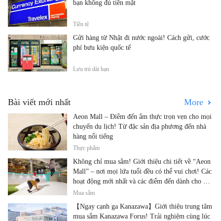
bạn không đủ tiền mặt
Tiền tệ
Gửi hàng từ Nhật đi nước ngoài! Cách gửi, cước
phí bưu kiện quốc tế
Lưu trú dài hạn
Bài viết mới nhất
More
Aeon Mall – Điểm đến ẩm thực trọn vẹn cho mọi
chuyến du lịch! Từ đặc sản địa phương đến nhà
hàng nổi tiếng
Thực phẩm
Không chỉ mua sắm! Giới thiệu chi tiết về “Aeon
Mall” – nơi mọi lứa tuổi đều có thể vui chơi! Các
hoạt động mới nhất và các điểm đến dành cho gia
đình.
Mua sắm
【Ngay cạnh ga Kanazawa】Giới thiệu trung tâm
mua sắm Kanazawa Forus! Trải nghiệm cùng lúc