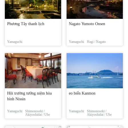
Phương Tây thanh lịch
Nagato Yumoto Onsen
Yamaguchi
Yamaguchi
Hagi / Nagato
Hội trường tưởng niệm hòa
eo biển Kanmon
bình Nissin
Yamaguchi
Shimonoseki /
Yamaguchi
Shimonoseki /
Akiyoshidai / Ube
Akiyoshidai / Ube