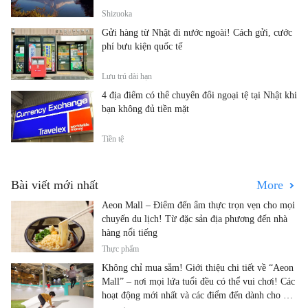
Shizuoka
Gửi hàng từ Nhật đi nước ngoài! Cách gửi, cước
phí bưu kiện quốc tế
Lưu trú dài hạn
4 địa điểm có thể chuyển đổi ngoại tệ tại Nhật khi
bạn không đủ tiền mặt
Tiền tệ
Bài viết mới nhất
More
Aeon Mall – Điểm đến ẩm thực trọn vẹn cho mọi
chuyến du lịch! Từ đặc sản địa phương đến nhà
hàng nổi tiếng
Thực phẩm
Không chỉ mua sắm! Giới thiệu chi tiết về “Aeon
Mall” – nơi mọi lứa tuổi đều có thể vui chơi! Các
hoạt động mới nhất và các điểm đến dành cho gia