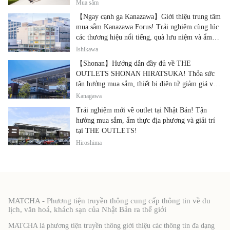
đình.
Mua sắm
【Ngay cạnh ga Kanazawa】Giới thiệu trung tâm
mua sắm Kanazawa Forus! Trải nghiệm cùng lúc
các thương hiệu nổi tiếng, quà lưu niệm và ẩm
thực địa phương
Ishikawa
【Shonan】Hướng dẫn đầy đủ về THE
OUTLETS SHONAN HIRATSUKA! Thỏa sức
tận hưởng mua sắm, thiết bị điện tử giảm giá và
ẩm thực địa phương tại cùng một địa điểm!
Kanagawa
Trải nghiệm mới về outlet tại Nhật Bản! Tận
hưởng mua sắm, ẩm thực địa phương và giải trí
tại THE OUTLETS!
Hiroshima
MATCHA - Phương tiện truyền thông cung cấp thông tin về du
lịch, văn hoá, khách sạn của Nhật Bản ra thế giới
MATCHA là phương tiện truyền thông giới thiệu các thông tin đa dạng