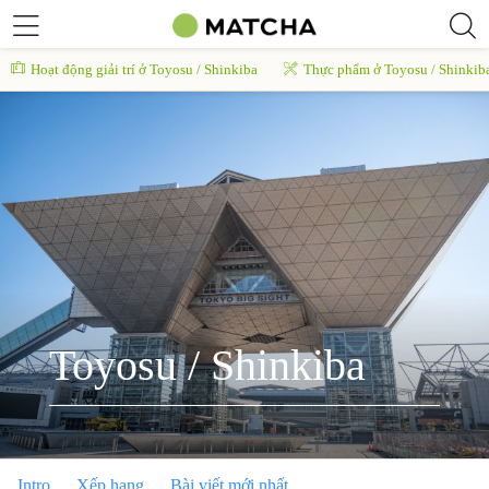
Hoạt động giải trí ở Toyosu / Shinkiba
Thực phẩm ở Toyosu / Shinkib
Toyosu / Shinkiba
Intro
Xếp hạng
Bài viết mới nhất