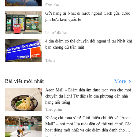
Shizuoka
Gửi hàng từ Nhật đi nước ngoài! Cách gửi, cước
phí bưu kiện quốc tế
Lưu trú dài hạn
4 địa điểm có thể chuyển đổi ngoại tệ tại Nhật khi
bạn không đủ tiền mặt
Tiền tệ
Bài viết mới nhất
More
Aeon Mall – Điểm đến ẩm thực trọn vẹn cho mọi
chuyến du lịch! Từ đặc sản địa phương đến nhà
hàng nổi tiếng
Thực phẩm
Không chỉ mua sắm! Giới thiệu chi tiết về “Aeon
Mall” – nơi mọi lứa tuổi đều có thể vui chơi! Các
hoạt động mới nhất và các điểm đến dành cho gia
đình.