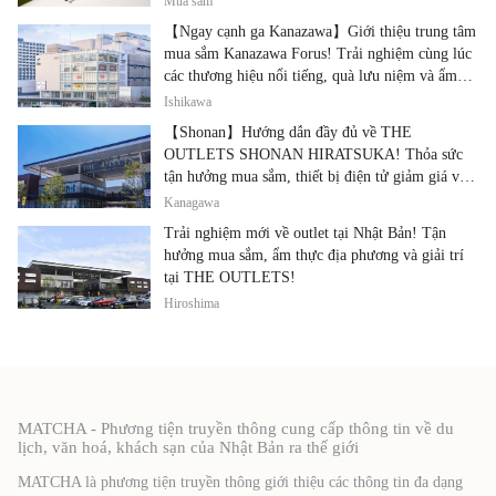
Mua sắm
【Ngay cạnh ga Kanazawa】Giới thiệu trung tâm
mua sắm Kanazawa Forus! Trải nghiệm cùng lúc
các thương hiệu nổi tiếng, quà lưu niệm và ẩm
thực địa phương
Ishikawa
【Shonan】Hướng dẫn đầy đủ về THE
OUTLETS SHONAN HIRATSUKA! Thỏa sức
tận hưởng mua sắm, thiết bị điện tử giảm giá và
ẩm thực địa phương tại cùng một địa điểm!
Kanagawa
Trải nghiệm mới về outlet tại Nhật Bản! Tận
hưởng mua sắm, ẩm thực địa phương và giải trí
tại THE OUTLETS!
Hiroshima
MATCHA - Phương tiện truyền thông cung cấp thông tin về du
lịch, văn hoá, khách sạn của Nhật Bản ra thế giới
MATCHA là phương tiện truyền thông giới thiệu các thông tin đa dạng