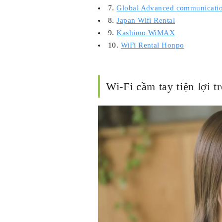
7.
Global Advanced communicati
8.
Japan Wifi Rental
9.
Kashimo WiMAX
10.
WiFi Rental Honpo
Wi-Fi cầm tay tiện lợi 