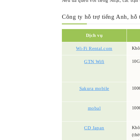
Nếu đã quen với tiếng Nhật, các bạn 
Công ty hỗ trợ tiếng Anh, hỗ
Dịch vụ
Wi-Fi Rental.com
Khô
GTN Wifi
10G
Sakura mobile
100
mobal
100
CD Japan
Khô
(thờ