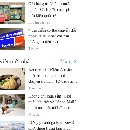
Gửi hàng từ Nhật đi nước
ngoài! Cách gửi, cước phí
bưu kiện quốc tế
Lưu trú dài hạn
4 địa điểm có thể chuyển đổi
ngoại tệ tại Nhật khi bạn
không đủ tiền mặt
Tiền tệ
viết mới nhất
More
Aeon Mall – Điểm đến ẩm
thực trọn vẹn cho mọi
chuyến du lịch! Từ đặc sản
địa phương đến nhà hàng nổi
Thực phẩm
tiếng
Không chỉ mua sắm! Giới
thiệu chi tiết về “Aeon Mall”
– nơi mọi lứa tuổi đều có thể
vui chơi! Các hoạt động mới
Mua sắm
nhất và các điểm đến dành
【Ngay cạnh ga Kanazawa】
cho gia đình.
Giới thiệu trung tâm mua