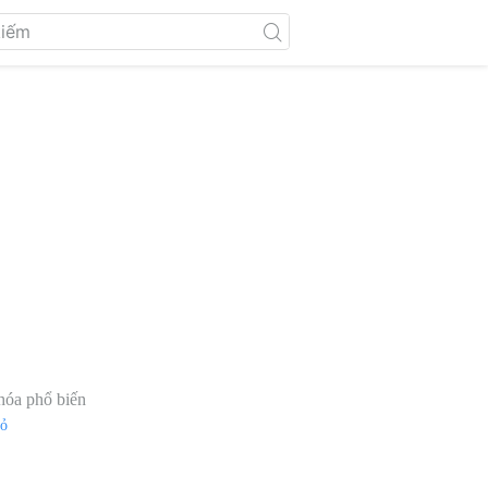
hóa phổ biến
đỏ