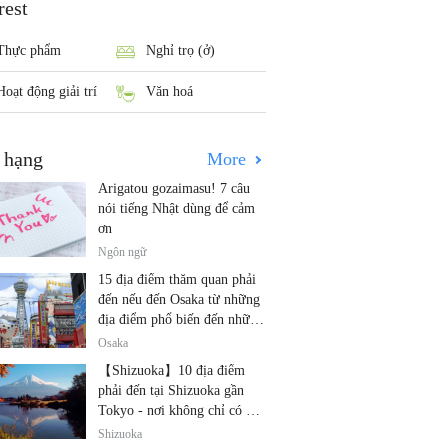
rest
Thực phẩm
Nghỉ trọ (ở)
Hoạt động giải trí
Văn hoá
 hạng
More
Arigatou gozaimasu! 7 câu
nói tiếng Nhật dùng để cảm
ơn
Ngôn ngữ
15 địa điểm thăm quan phải
đến nếu đến Osaka từ những
địa điểm phổ biến đến những
địa điểm ít được biết đến
Osaka
【Shizuoka】10 địa điểm
phải đến tại Shizuoka gần
Tokyo - nơi không chỉ có núi
Phú Sĩ và trà!
Shizuoka