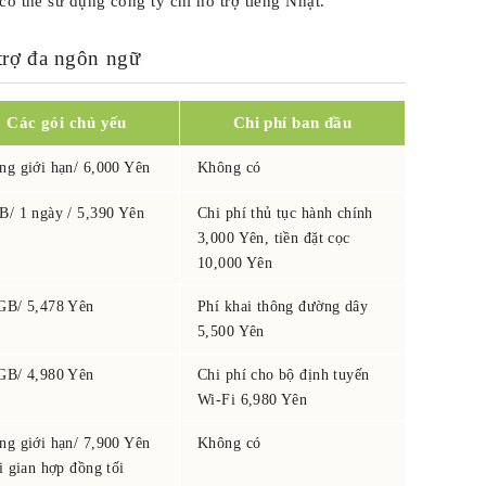
có thể sử dụng công ty chỉ hỗ trợ tiếng Nhật.
 trợ đa ngôn ngữ
Các gói chủ yếu
Chi phí ban đầu
ng giới hạn/ 6,000 Yên
Không có
B/ 1 ngày / 5,390 Yên
Chi phí thủ tục hành chính
3,000 Yên, tiền đặt cọc
10,000 Yên
GB/ 5,478 Yên
Phí khai thông đường dây
5,500 Yên
GB/ 4,980 Yên
Chi phí cho bộ định tuyến
Wi-Fi 6,980 Yên
ng giới hạn/ 7,900 Yên
Không có
i gian hợp đồng tối