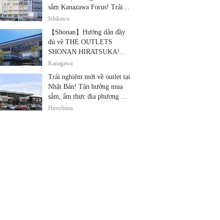
sắm Kanazawa Forus! Trải
nghiệm cùng lúc các thương
Ishikawa
hiệu nổi tiếng, quà lưu niệm
【Shonan】Hướng dẫn đầy
và ẩm thực địa phương
đủ về THE OUTLETS
SHONAN HIRATSUKA!
Thỏa sức tận hưởng mua
Kanagawa
sắm, thiết bị điện tử giảm giá
Trải nghiệm mới về outlet tại
và ẩm thực địa phương tại
Nhật Bản! Tận hưởng mua
cùng một địa điểm!
sắm, ẩm thực địa phương và
giải trí tại THE OUTLETS!
Hiroshima