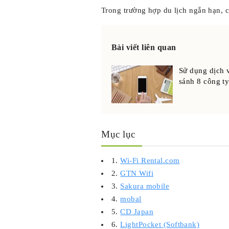
Trong trường hợp du lịch ngắn hạn, c
Bài viết liên quan
Sử dụng dịch v
sánh 8 công ty
Mục lục
1.
Wi-Fi Rental.com
2.
GTN Wifi
3.
Sakura mobile
4.
mobal
5.
CD Japan
6.
LightPocket (Softbank)