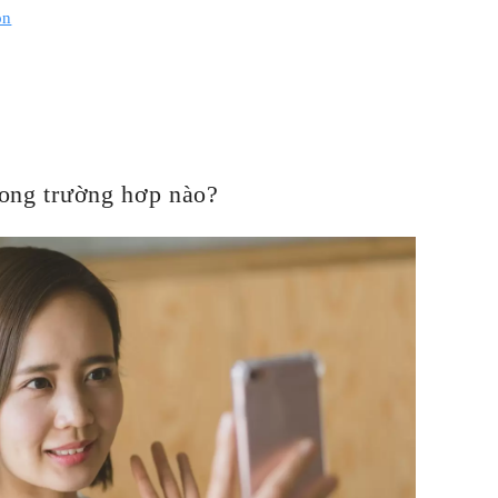
on
trong trường hơp nào?