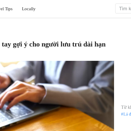
el Tips
Locally
tay gợi ý cho người lưu trú dài hạn
Từ k
Lá 