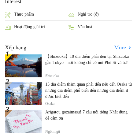
Interest
Thực phẩm
Nghỉ trọ (ở)
Hoạt động giải trí
Văn hoá
Xếp hạng
More
【Shizuoka】10 địa điểm phải đến tại Shizuoka
gần Tokyo - nơi không chỉ có núi Phú Sĩ và trà!
Shizuoka
15 địa điểm thăm quan phải đến nếu đến Osaka từ
những địa điểm phổ biến đến những địa điểm ít
được biết đến
Osaka
Arigatou gozaimasu! 7 câu nói tiếng Nhật dùng
để cảm ơn
Ngôn ngữ