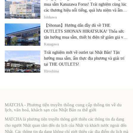
mua sắm Kanazawa Forus! Trải nghiệm cùng lúc
các thương hiệu nổi tiếng, quà lưu niệm và ẩm
thực địa phương
Ishikawa
【Shonan】Hướng dẫn đầy đủ về THE
OUTLETS SHONAN HIRATSUKA! Thỏa sức
tận hưởng mua sắm, thiết bị điện tử giảm giá và
ẩm thực địa phương tại cùng một địa điểm!
Kanagawa
Trải nghiệm mới về outlet tại Nhật Bản! Tận
hưởng mua sắm, ẩm thực địa phương và giải trí
tại THE OUTLETS!
Hiroshima
MATCHA - Phương tiện truyền thông cung cấp thông tin về du
lịch, văn hoá, khách sạn của Nhật Bản ra thế giới
MATCHA là phương tiện truyền thông giới thiệu các thông tin đa dạng
cho người Nhật quan tâm đến du lịch của Nhật và khách nước ngoài đến
Nhật. Các thông tin đa dạng không chỉ giới thiệu các địa điểm du lịch mà