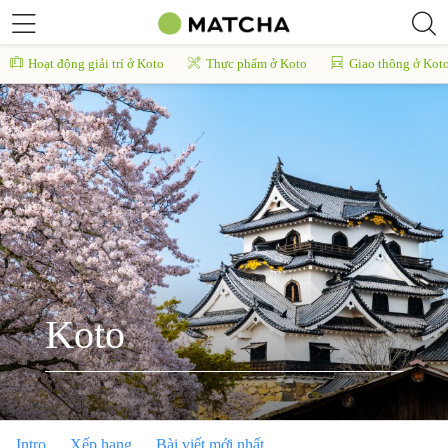
Hoạt động giải trí ở Koto
Thực phẩm ở Koto
Giao thông ở Kot
Koto
Intro
Xếp hạng
Bài viết mới nhất