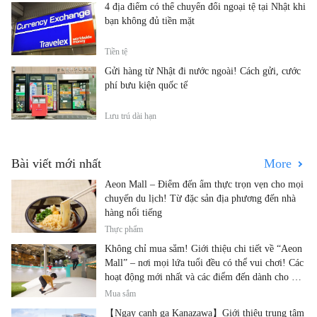
4 địa điểm có thể chuyển đổi ngoại tệ tại Nhật khi
bạn không đủ tiền mặt
Tiền tệ
Gửi hàng từ Nhật đi nước ngoài! Cách gửi, cước
phí bưu kiện quốc tế
Lưu trú dài hạn
Bài viết mới nhất
More
Aeon Mall – Điểm đến ẩm thực trọn vẹn cho mọi
chuyến du lịch! Từ đặc sản địa phương đến nhà
hàng nổi tiếng
Thực phẩm
Không chỉ mua sắm! Giới thiệu chi tiết về “Aeon
Mall” – nơi mọi lứa tuổi đều có thể vui chơi! Các
hoạt động mới nhất và các điểm đến dành cho gia
đình.
Mua sắm
【Ngay cạnh ga Kanazawa】Giới thiệu trung tâm