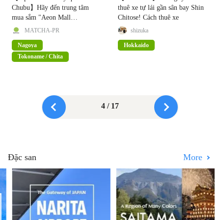
Chubu】Hãy đến trung tâm
thuê xe tự lái gần sân bay Shin
mua sắm "Aeon Mall
Chitose! Cách thuê xe
Tokoname" trải nghiệm suối
MATCHA-PR
shizuka
nước nóng và đua xe!
Nagoya
Hokkaido
Tokoname / Chita
4 / 17
Đặc san
More