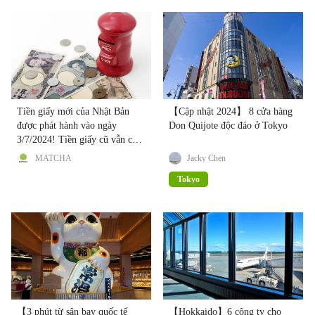
Tiền giấy mới của Nhật Bản
【Cập nhật 2024】 8 cửa hàng
được phát hành vào ngày
Don Quijote độc đáo ở Tokyo
3/7/2024! Tiền giấy cũ vẫn có
thể sử dụng
MATCHA
Jacky Chen
Tokyo
【3 phút từ sân bay quốc tế
【Hokkaido】6 công ty cho