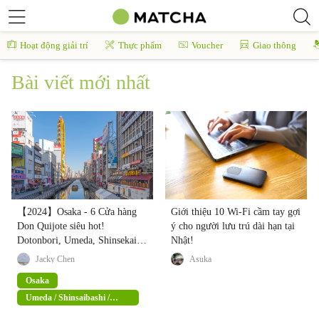
Hoạt động giải trí
Thực phẩm
Voucher
Giao thông
Bài viết mới nhất
【2024】Osaka - 6 Cửa hàng
Giới thiệu 10 Wi-Fi cầm tay gợi
Don Quijote siêu hot!
ý cho người lưu trú dài hạn tại
Dotonbori, Umeda, Shinsekai
Nhật!
đều vẹn toàn tư duy (kèm ưu
Jacky Chen
Asuka
đãi giảm giá 15% miễn thuế)
Osaka
Umeda / Shinsaibashi /
Namba