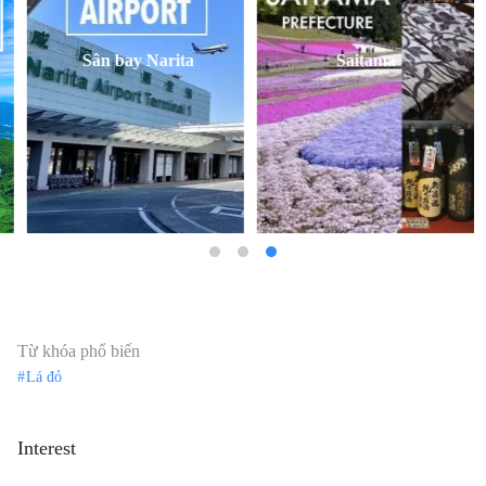
Sân bay Narita
Saitama
Từ khóa phổ biến
Lá đỏ
Interest