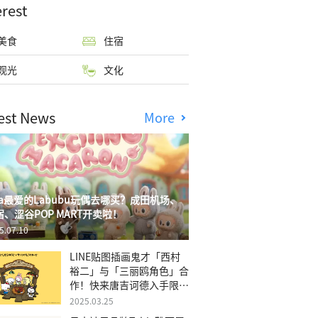
erest
美食
住宿
观光
文化
est News
More
isa最爱的Labubu玩偶去哪买？成田机场、
宿、涩谷POP MART开卖啦！
5.07.10
LINE贴图插画鬼才「西村
裕二」与「三丽鸥角色」合
作！快来唐吉诃德入手限量
商品
2025.03.25