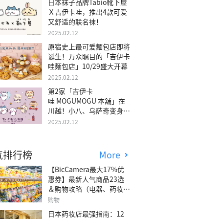
日本袜子品牌Tabio靴下屋
Ｘ吉伊卡哇，推出4款可爱
又舒适的联名袜！
2025.02.12
原宿史上最可爱麵包店即将
诞生！万众瞩目的「吉伊卡
哇麵包店」10/29盛大开幕
2025.02.12
第2家「吉伊卡
哇 MOGUMOGU 本舖」在
川越！小八、乌萨奇变身可
爱地瓜！
2025.02.12
气排行榜
More
【BicCamera最大17%优
惠券】最新人气商品23选
＆购物攻略（电器、药妆、
玩具等）
购物
日本药妆店最强指南：12