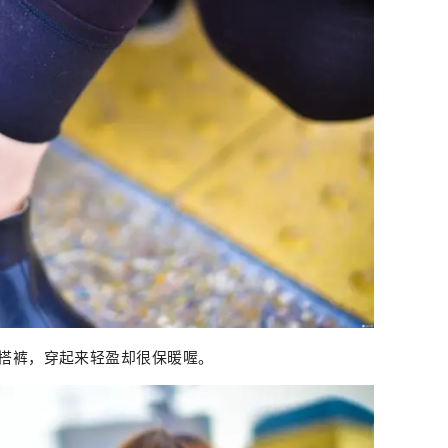
搭裤，穿起来轻盈却很保暖喔。