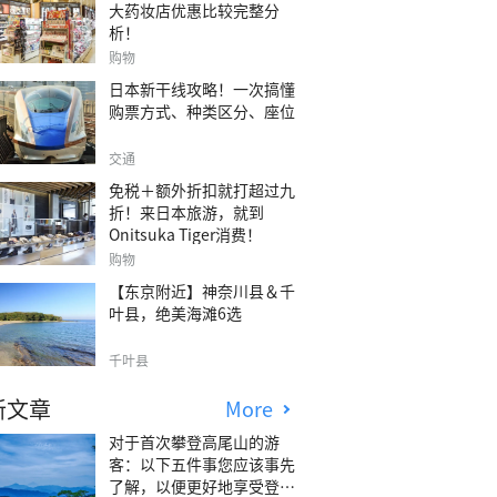
大药妆店优惠比较完整分
析！
购物
日本新干线攻略！一次搞懂
购票方式、种类区分、座位
交通
免税＋额外折扣就打超过九
折！来日本旅游，就到
Onitsuka Tiger消费！
购物
【东京附近】神奈川县＆千
叶县，绝美海滩6选
千叶县
新文章
More
对于首次攀登高尾山的游
客：以下五件事您应该事先
了解，以便更好地享受登山