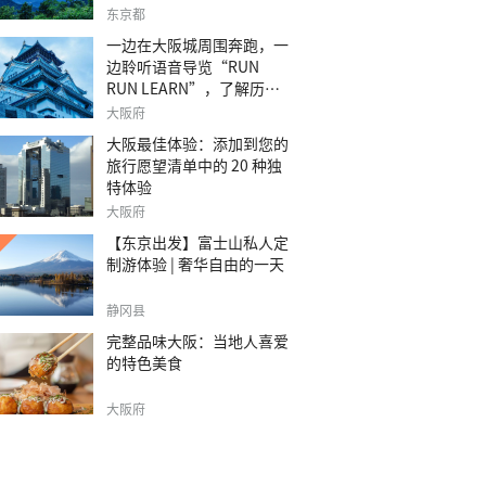
之旅。
东京都
一边在大阪城周围奔跑，一
边聆听语音导览“RUN
RUN LEARN”，了解历
史。
大阪府
大阪最佳体验：添加到您的
旅行愿望清单中的 20 种独
特体验
大阪府
【东京出发】富士山私人定
制游体验 | 奢华自由的一天
静冈县
完整品味大阪：当地人喜爱
的特色美食
大阪府