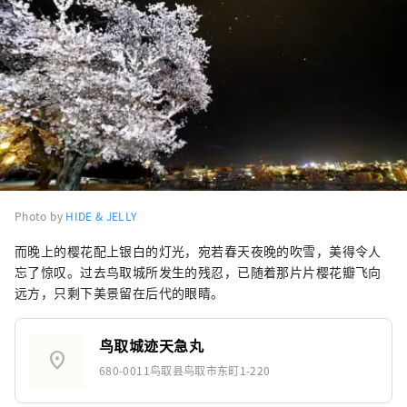
Photo by
HIDE & JELLY
而晚上的樱花配上银白的灯光，宛若春天夜晚的吹雪，美得令人
忘了惊叹。过去鸟取城所发生的残忍，已随着那片片樱花瓣飞向
远方，只剩下美景留在后代的眼睛。
鸟取城迹天急丸
location_on
680-0011鸟取县鸟取市东町1-220