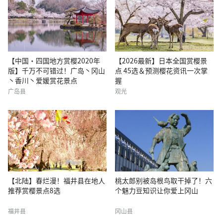
【中国・四国地方赏樱2020年
【2026最新】日本全国赏樱景
版】千万不可错过！广岛丶冈山
点 45选＆预测樱花资讯一次掌
丶香川丶爱媛赏花景点
握
广岛县
观光
【北陆】春烂漫！福井县在地人
桃太郎别被岛根鸟取干掉了！六
推荐赏樱景点8选
个魅力豆知识让你爱上冈山
福井县
冈山县