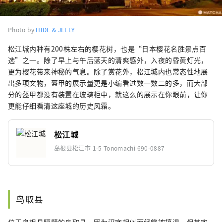
Photo by
HIDE & JELLY
松江城内种有200株左右的樱花树，也是“日本樱花名胜景点百
选”之一。除了早上与午后蓝天的清爽感外，入夜的昏黄灯光，
更为樱花带来神秘的气息。除了赏花外，松江城内也常态性地展
出多项文物，盔甲的展示量更是小编看过数一数二的多，而大部
分的盔甲都没有装置在玻璃柜中，就这么的展示在你眼前，让你
更能仔细看清这座城的历史风霜。
松江城
岛根县松江市 1-5 Tonomachi 690-0887
鸟取县
位于岛根县隔壁的鸟取县，因为汉字相似而经常被搞混，但其实