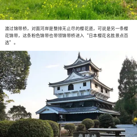
渡过锦带桥，对面河岸是整排无止尽的樱花道，可说是另一条樱
花锦带，这条粉色锦带也带领锦带桥进入“日本樱花名胜景点百
选”。