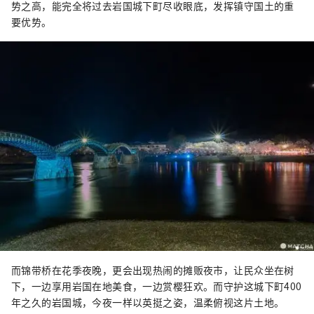
势之高，能完全将过去岩国城下町尽收眼底，发挥镇守国土的重
要优势。
而锦带桥在花季夜晚，更会出现热闹的摊贩夜市，让民众坐在树
下，一边享用岩国在地美食，一边赏樱狂欢。而守护这城下町400
年之久的岩国城，今夜一样以英挺之姿，温柔俯视这片土地。