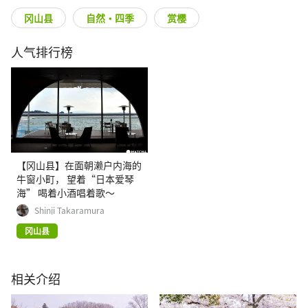
冈山县
自然・四季
赏樱
人气排行榜
【冈山县】在面朝濑户内海的
牛窗小町， 望着“日本爱琴
海” 喝着小酒唱着歌～
Shinji Takaramura
冈山县
相关介绍