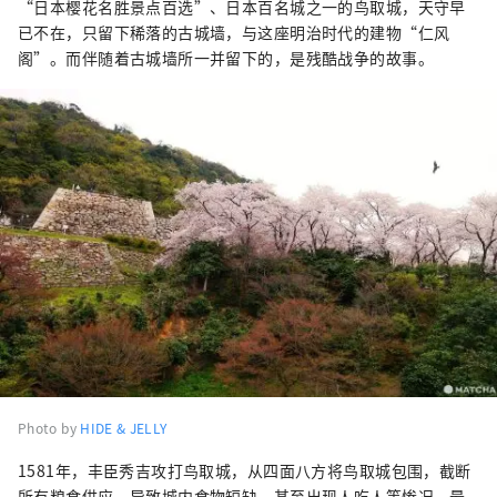
“日本樱花名胜景点百选”、日本百名城之一的鸟取城，天守早
已不在，只留下稀落的古城墙，与这座明治时代的建物“仁风
阁”。而伴随着古城墙所一并留下的，是残酷战争的故事。
Photo by
HIDE & JELLY
1581年，丰臣秀吉攻打鸟取城，从四面八方将鸟取城包围，截断
所有粮食供应，导致城内食物短缺，甚至出现人吃人等惨况。最