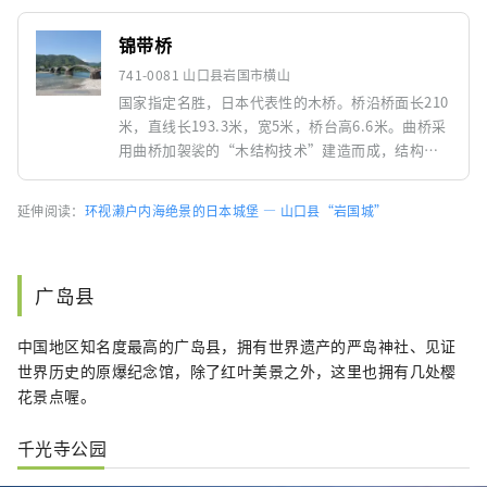
锦带桥
741-0081 山口县岩国市横山
国家指定名胜，日本代表性的木桥。桥沿桥面长210
米，直线长193.3米，宽5米，桥台高6.6米。曲桥采
用曲桥加袈裟的“木结构技术”建造而成，结构精
巧、独创，即使从现代桥梁工程的角度来看，也堪
称无可挑剔。正如“锦”这个名字所暗示的那样，
延伸阅读：
环视濑户内海绝景的日本城堡 ― 山口县“岩国城”
您可以欣赏到每个季节的多彩风景：春天的樱花、
夏天的鸬鹚捕鱼和烟花夜景、秋天的城山天然森林
的红叶、冬天的白雪覆盖。
广岛县
中国地区知名度最高的广岛县，拥有世界遗产的严岛神社、见证
世界历史的原爆纪念馆，除了红叶美景之外，这里也拥有几处樱
花景点喔。
千光寺公园