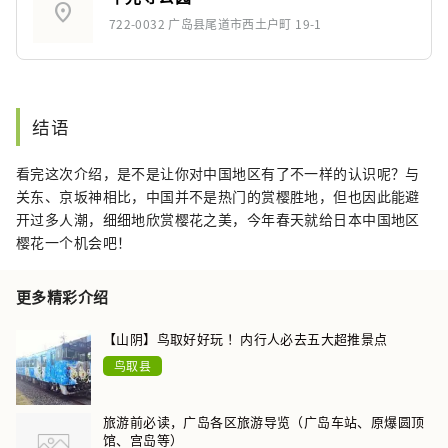
location_on
722-0032 广岛县尾道市西土户町 19-1
结语
看完这次介绍，是不是让你对中国地区有了不一样的认识呢？与
关东、京坂神相比，中国并不是热门的赏樱胜地，但也因此能避
开过多人潮，细细地欣赏樱花之美，今年春天就给日本中国地区
樱花一个机会吧！
更多精彩介绍
【山阴】鸟取好好玩 ！内行人必去五大超推景点
鸟取县
旅游前必读，广岛各区旅游导览（广岛车站、原爆圆顶
馆、宫岛等）