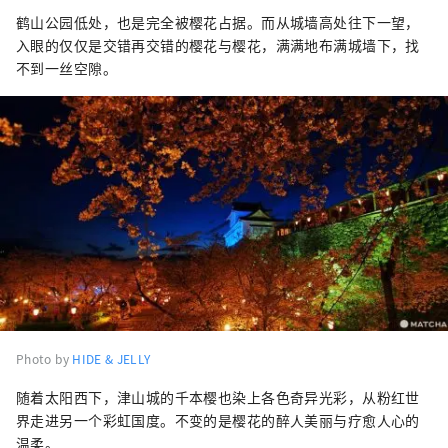
鹤山公园低处，也是完全被樱花占据。而从城墙高处往下一望，
入眼的仅仅是交错再交错的樱花与樱花，满满地布满城墙下，找
不到一丝空隙。
Photo by
HIDE & JELLY
随着太阳西下，津山城的千本樱也染上各色奇异光彩，从粉红世
界走进另一个彩虹国度。不变的是樱花的醉人美丽与疗愈人心的
温柔。