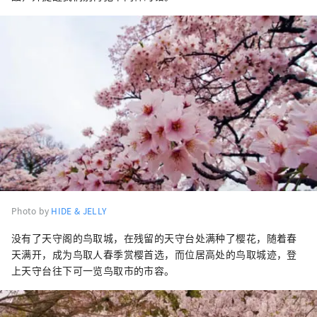
Photo by
HIDE & JELLY
没有了天守阁的鸟取城，在残留的天守台处满种了樱花，随着春
天满开，成为鸟取人春季赏樱首选，而位居高处的鸟取城迹，登
上天守台往下可一览鸟取市的市容。