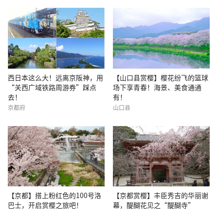
西日本这么大！远离京阪神，用
【山口县赏樱】樱花纷飞的篮球
“关西广域铁路周游券”踩点
场下享青春！海景、美食通通
去！
有！
京都府
山口县
【京都】搭上粉红色的100号洛
【京都赏樱】丰臣秀吉的华丽谢
巴士，开启赏樱之旅吧！
幕，醍醐花见之“醍醐寺”