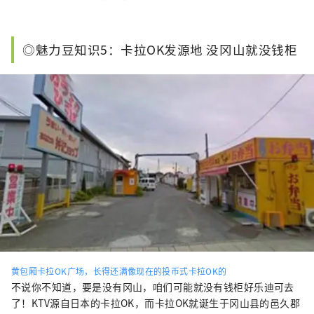
◎魅力豆知识5：卡拉OK发源地 没冈山就没钱柜
黄包厢卡拉OK广场，长得还满像现在的投币式卡拉OK的
不说你不知道，要是没有冈山，咱们可能就没有钱柜好乐迪可去
了！KTV源自日本的卡拉OK，而卡拉OK就诞生于冈山县的邑久郡