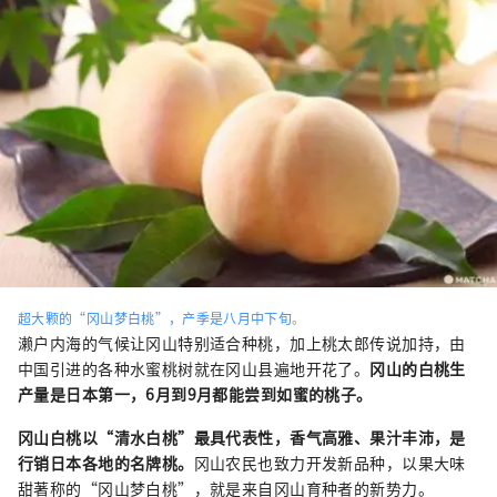
超大颗的“冈山梦白桃”，产季是八月中下旬
。
濑户内海的气候让冈山特别适合种桃，加上桃太郎传说加持，由
中国引进的各种水蜜桃树就在冈山县遍地开花了。
冈山的白桃生
产量是日本第一，6月到9月都能尝到如蜜的桃子。
冈山白桃以“清水白桃”最具代表性，香气高雅、果汁丰沛，是
行销日本各地的名牌桃。
冈山农民也致力开发新品种，以果大味
甜著称的“冈山梦白桃”，就是来自冈山育种者的新势力。