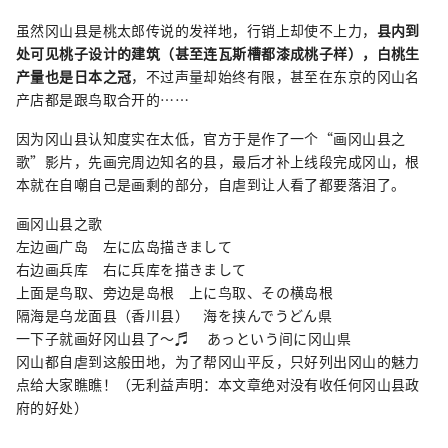
虽然冈山县是桃太郎传说的发祥地，行销上却使不上力，
县内到
处可见桃子设计的建筑（甚至连瓦斯槽都漆成桃子样），白桃生
产量也是日本之冠
，不过声量却始终有限，甚至在东京的冈山名
产店都是跟鸟取合开的……
因为冈山县认知度实在太低，官方于是作了一个“画冈山县之
歌”影片，先画完周边知名的县，最后才补上线段完成冈山，根
本就在自嘲自己是画剩的部分，自虐到让人看了都要落泪了。
画冈山县之歌
左边画广岛 左に広岛描きまして
右边画兵库 右に兵库を描きまして
上面是鸟取、旁边是岛根 上に鸟取、その横岛根
隔海是乌龙面县（香川县） 海を挟んでうどん県
一下子就画好冈山县了～♬ あっという间に冈山県
冈山都自虐到这般田地，为了帮冈山平反，只好列出冈山的魅力
点给大家瞧瞧！（无利益声明：本文章绝对没有收任何冈山县政
府的好处）