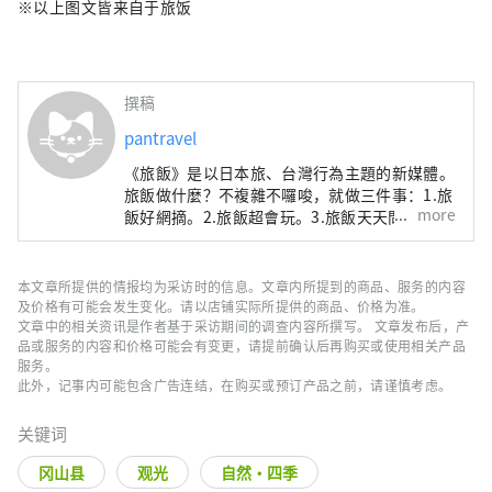
※以上图文皆来自于旅饭
撰稿
pantravel
《旅飯》是以日本旅、台灣行為主題的新媒體。
旅飯做什麼？不複雜不囉唆，就做三件事：1.旅
more
飯好網摘。2.旅飯超會玩。3.旅飯天天問。有問
題就沒問題。別處不敢問，怕被老鳥笑？乖，來
旅飯！官網：http://pantravel.life/。FB：
https://www.facebook.com/PanTravelTW/
本文章所提供的情报均为采访时的信息。文章内所提到的商品、服务的内容
及价格有可能会发生变化。请以店铺实际所提供的商品、价格为准。
文章中的相关资讯是作者基于采访期间的调查内容所撰写。 文章发布后，产
品或服务的内容和价格可能会有变更，请提前确认后再购买或使用相关产品
服务。
此外，记事内可能包含广告连结，在购买或预订产品之前，请谨慎考虑。
关键词
冈山县
观光
自然・四季