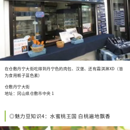
在仓敷丹宁大街吃得到丹宁色的肉包、汉堡、还有霜淇淋XD（皆
为食用栀子蓝色素）
仓敷丹宁大街
地址：冈山県仓敷市中央 1
◎魅力豆知识4：水蜜桃王国 白桃遍地飘香