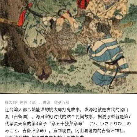
桃太郎行贿图（误）。来源：维基百科
连台湾人都耳熟能详的桃太郎打鬼故事，发源地就是古代的冈山
县（吉备国）。源自室町时代的这个民间故事，据说原型就是第7
代孝灵天皇的第3皇子“彦五十狭芹彦命”（ひこいさせりひこの
みこと、吉备津彦命），直到现在，冈山县境内的吉备津神社、