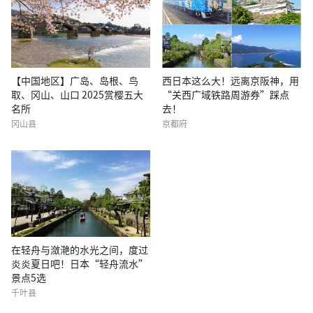
【中国地区】广岛、岛根、鸟
西日本这么大！远离京阪神，用
取、冈山、山口 2025赏樱五大
“关西广域铁路周游券”踩点
名所
去！
冈山县
京都府
在轻舟与潋滟的水光之间，度过
炎炎夏日吧！日本“轻舟流水”
景点5选
千叶县