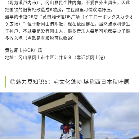
（现为濑戸内市）。冈山县民个性内向，不爱在外出风头，因此
把国铁的旧货柜改造成K歌房，在包厢里尽情欢唱纾压。
最早的卡拉OK店“黄包厢卡拉OK广场（イエローボックスカラオ
ケ広场）”位于新冈山港附近，现在依然健在。虽然点歌机诞生
于神户，不过要是没有冈山人，很多音乐人每年可能都要少了很
多收入呢（点歌是有版税可以收的）
黄包厢卡拉OK广场
地址：冈山県冈山市中区江并９９（靠近新冈山港）
◎魅力豆知识6：宅文化蓬勃 堪称西日本秋叶原