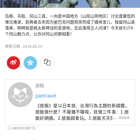
岛根、鸟取、冈山三县，一向是中国地方（山阳山阴地区）讨论度最低的
难兄难弟，前两者去年因为星巴克问题而突然成了媒体宠儿，独留冈山县
落单，明明就是桃太郎神话的发源地，怎会落得乏人问津？今天就引介6
个冈山魅力点，让你对冈山另眼相看！
更新日期 :
2018.08.24
撰稿
pantravel
《旅飯》是以日本旅、台灣行為主題的新媒體。
旅飯做什麼？不複雜不囉唆，就做三件事：1.旅
more
飯好網摘。2.旅飯超會玩。3.旅飯天天問。有問
題就沒問題。別處不敢問，怕被老鳥笑？乖，來
本服务包含赞助广告。
旅飯！官網：http://pantravel.life/。FB：
https://www.facebook.com/PanTravelTW/