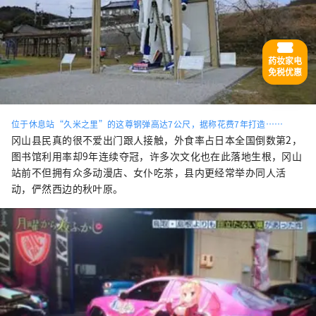
药妆家电
免税优惠
位于休息站“久米之里”的这尊钢弹高达7公尺，据称花费7年打造……
冈山县民真的很不爱出门跟人接触，外食率占日本全国倒数第2，
图书馆利用率却9年连续夺冠，许多次文化也在此落地生根，冈山
站前不但拥有众多动漫店、女仆吃茶，县内更经常举办同人活
动，俨然西边的秋叶原。