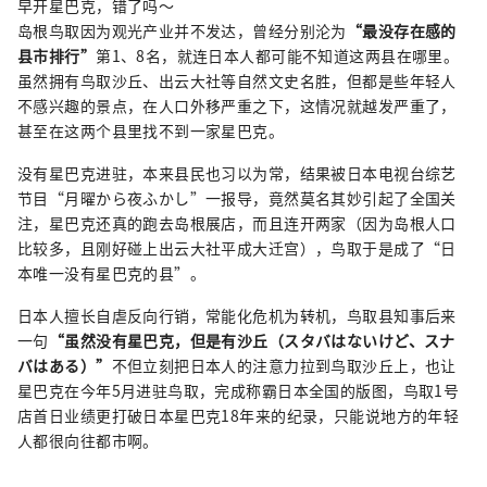
早开星巴克，错了吗～
岛根鸟取因为观光产业并不发达，曾经分别沦为
“最没存在感的
县市排行”
第1、8名，就连日本人都可能不知道这两县在哪里。
虽然拥有鸟取沙丘、出云大社等自然文史名胜，但都是些年轻人
不感兴趣的景点，在人口外移严重之下，这情况就越发严重了，
甚至在这两个县里找不到一家星巴克。
没有星巴克进驻，本来县民也习以为常，结果被日本电视台综艺
节目“月曜から夜ふかし”一报导，竟然莫名其妙引起了全国关
注，星巴克还真的跑去岛根展店，而且连开两家（因为岛根人口
比较多，且刚好碰上出云大社平成大迁宫），鸟取于是成了“日
本唯一没有星巴克的县”。
日本人擅长自虐反向行销，常能化危机为转机，鸟取县知事后来
一句
“虽然没有星巴克，但是有沙丘（スタバはないけど、スナ
バはある）”
不但立刻把日本人的注意力拉到鸟取沙丘上，也让
星巴克在今年5月进驻鸟取，完成称霸日本全国的版图，鸟取1号
店首日业绩更打破日本星巴克18年来的纪录，只能说地方的年轻
人都很向往都市啊。