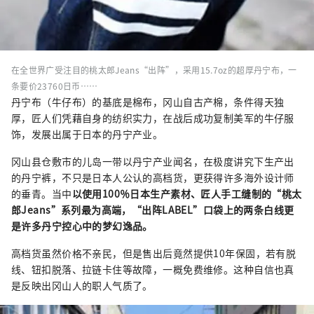
在全世界广受注目的桃太郎Jeans“出阵”，采用15.7oz的超厚丹宁布，一
条要价23760日币……
丹宁布（牛仔布）的基底是棉布，冈山自古产棉，条件得天独
厚，匠人们凭藉自身的纺织实力，在战后成功复制美军的牛仔服
饰，发展出属于日本的丹宁产业。
冈山县仓敷市的儿岛一带以丹宁产业闻名，在极度讲究下生产出
的丹宁裤，不只是日本人公认的高档货，更获得许多海外设计师
的垂青。当中
以使用100％日本生产素材、匠人手工缝制的“桃太
郎Jeans”系列最为高端，“出阵LABEL”口袋上的两条白线更
是许多丹宁控心中的梦幻逸品。
高档货虽然价格不亲民，但是售出后竟然提供10年保固，若有脱
线、钮扣脱落、拉链卡住等故障，一概免费维修。这种自信也真
是反映出冈山人的职人气质了。