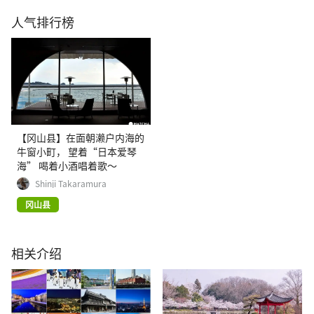
人气排行榜
【冈山县】在面朝濑户内海的
牛窗小町， 望着“日本爱琴
海” 喝着小酒唱着歌～
Shinji Takaramura
冈山县
相关介绍