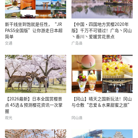
新干线坐到饱就是任性，“JR
【中国・四国地方赏樱2020年
PASS全国版”让你游走日本超
版】千万不可错过！广岛丶冈山
简单
丶香川丶爱媛赏花景点
交通
广岛县
【2026最新】日本全国赏樱景
【冈山】晴天之国新玩法！冈山
点 45选＆预测樱花资讯一次掌
与仓敷“恋爱＆水果甜蜜之旅”
握
观光
冈山县