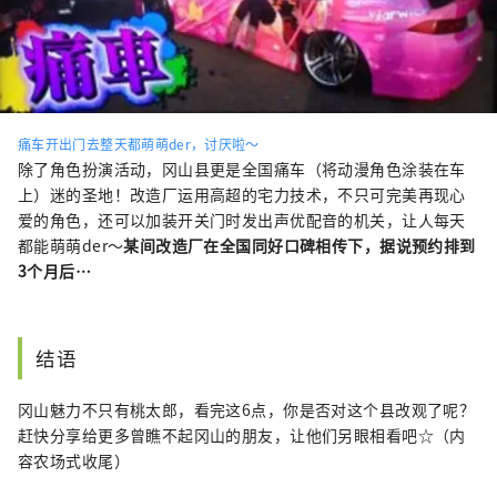
痛车开出门去整天都萌萌der，讨厌啦～
除了角色扮演活动，冈山县更是全国痛车（将动漫角色涂装在车
上）迷的圣地！改造厂运用高超的宅力技术，不只可完美再现心
爱的角色，还可以加装开关门时发出声优配音的机关，让人每天
都能萌萌der～
某间改造厂在全国同好口碑相传下，据说预约排到
3个月后…
结语
冈山魅力不只有桃太郎，看完这6点，你是否对这个县改观了呢？
赶快分享给更多曾瞧不起冈山的朋友，让他们另眼相看吧☆（内
容农场式收尾）