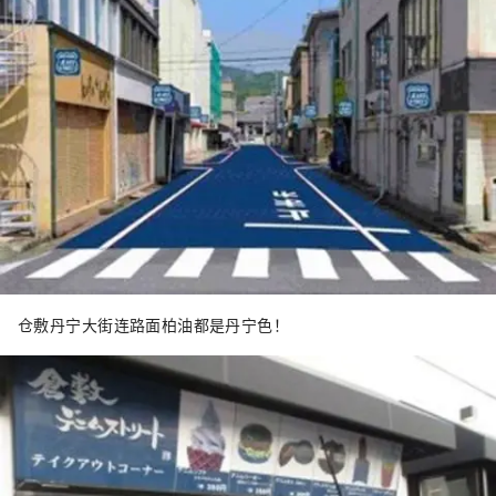
仓敷丹宁大街连路面柏油都是丹宁色！