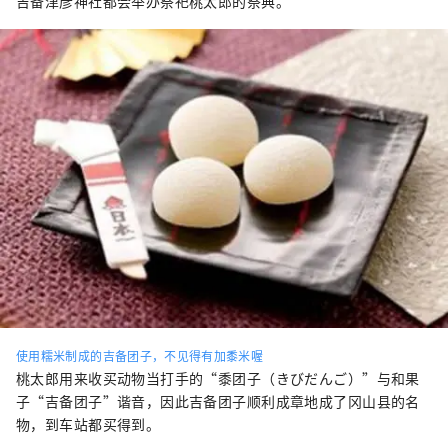
吉备津彦神社都会举办祭祀桃太郎的祭典。
使用糯米制成的吉备团子，不见得有加黍米喔
桃太郎用来收买动物当打手的“黍团子（きびだんご）”与和果
子“吉备团子”谐音，因此吉备团子顺利成章地成了冈山县的名
物，到车站都买得到。