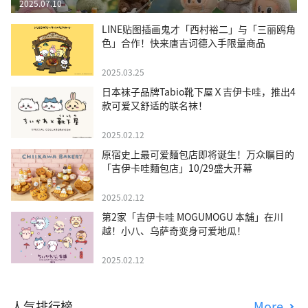
2025.07.10
LINE贴图插画鬼才「西村裕二」与「三丽鸥角
色」合作！快来唐吉诃德入手限量商品
2025.03.25
日本袜子品牌Tabio靴下屋Ｘ吉伊卡哇，推出4
款可爱又舒适的联名袜！
2025.02.12
原宿史上最可爱麵包店即将诞生！万众瞩目的
「吉伊卡哇麵包店」10/29盛大开幕
2025.02.12
第2家「吉伊卡哇 MOGUMOGU 本舖」在川
越！小八、乌萨奇变身可爱地瓜！
2025.02.12
人气排行榜
More